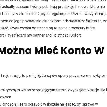
i actually czasem twórcy publikują produkcje filmowe, które nie
bonusy w slottica bieżącymi regulacjami. Przede wszystkim, je
pem do jego pozostanie skradzione, odrzucić określa jest to, że
kać. Gwoli wypłat dostępne są te same procedury które
t Paysafecard my partner and i płatności Sofort.
 Można Mieć Konto W
yt rejestrację, to pamiętaj, że są ów opony przyznawane wyłączn
et, praktycznym we oszczędzającym termin zwyczajem wydaje się 
bowych.
rnością i zero odrzucić wskazuje na jest to, by sprawa w