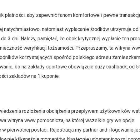
ik płatności, aby zapewnić fanom komfortowe i pewne transakcj
ej natychmiastowo, natomiast wypłacanie środków utrzymuje od
aż do 3 dni. Należy, pamiętać, że obok krytycznej wypłacie ten pro
nieczność weryfikacji tożsamości. Przepraszamy, ta witryna w
wodników korzystających spośród polskiego adresu zamieszkam
wanie, bo na zakłady sportowe obowiązuje duży cashback, od 
ości zakładów na 1 kuponie.
iedzenia rozłożenia obciążenia przepływem użytkowników wat
owa witryna www pomocnicza, na której wszelkie gry we opcje
 w pierwotnej postaci. Rejestracja my partner and i logowanie jes
słownie kilkanaście momentów. Następnie udostępniono mi ogro