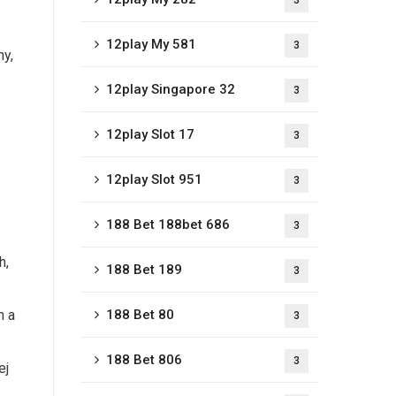
3
12play My 581
3
y,
12play Singapore 32
3
12play Slot 17
3
12play Slot 951
3
188 Bet 188bet 686
3
h,
188 Bet 189
3
h a
188 Bet 80
3
188 Bet 806
3
ej