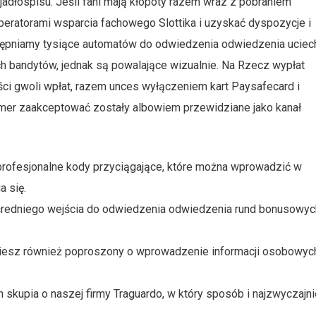
jadłospisu. Jeśli fani mają kłopoty razem wraz z pobraniem
eratorami wsparcia fachowego Slottika i uzyskać dyspozycje i
ępniamy tysiące automatów do odwiedzenia odwiedzenia uciech
ch bandytów, jednak są powalające wizualnie. Na Rzecz wypłat
ści gwoli wpłat, razem unces wyłączeniem kart Paysafecard i
immer zaakceptować zostały albowiem przewidziane jako kanał
 profesjonalne kody przyciągające, które można wprowadzić w
 się.
redniego wejścia do odwiedzenia odwiedzenia rund bonusowyc
dziesz również poproszony o wprowadzenie informacji osobowyc
 skupia o naszej firmy Traguardo, w który sposób i najzwyczajni