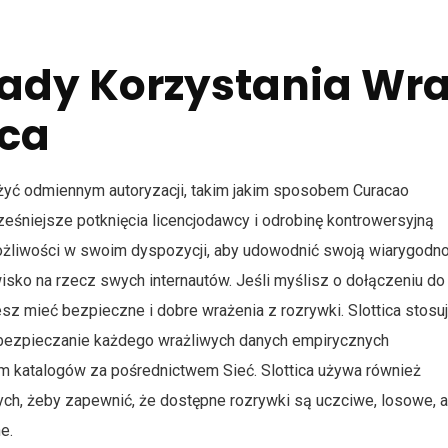
sady Korzystania Wr
ica
yć odmiennym autoryzacji, takim jakim sposobem Curacao
eśniejsze potknięcia licencjodawcy i odrobinę kontrowersyjną
możliwości w swoim dyspozycji, aby udowodnić swoją wiarygodno
isko na rzecz swych internautów. Jeśli myślisz o dołączeniu do
z mieć bezpieczne i dobre wrażenia z rozrywki. Slottica stosu
bezpieczanie każdego wrażliwych danych empirycznych
em katalogów za pośrednictwem Sieć. Slottica używa również
ch, żeby zapewnić, że dostępne rozrywki są uczciwe, losowe, a
e.