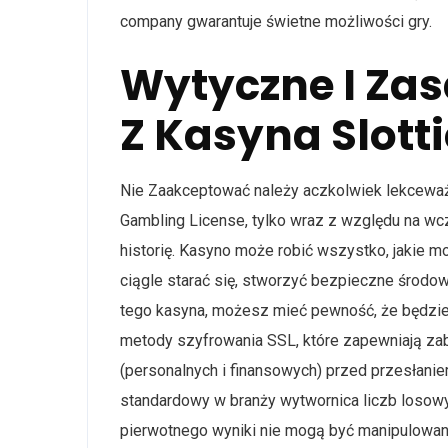
company gwarantuje świetne możliwości gry.
Wytyczne I Za
Z Kasyna Slott
Nie Zaakceptować należy aczkolwiek lekceważ
Gambling License, tylko wraz z względu na wcz
historię. Kasyno może robić wszystko, jakie 
ciągle starać się, stworzyć bezpieczne środow
tego kasyna, możesz mieć pewność, że będzies
metody szyfrowania SSL, które zapewniają za
(personalnych i finansowych) przed przesłani
standardowy w branży wytwornica liczb losowy
pierwotnego wyniki nie mogą być manipulowan