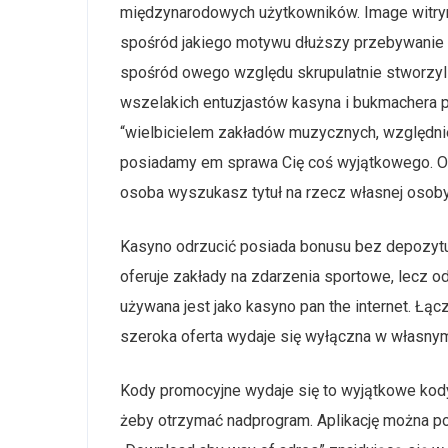
międzynarodowych użytkowników. Image witryny
spośród jakiego motywu dłuższy przebywanie 
spośród owego względu skrupulatnie stworzy
wszelakich entuzjastów kasyna i bukmachera po
“wielbicielem zakładów muzycznych, względni
posiadamy em sprawa Cię coś wyjątkowego. Of
osoba wyszukasz tytuł na rzecz własnej osoby
Kasyno odrzucić posiada bonusu bez depozytu 
oferuje zakłady na zdarzenia sportowe, lecz od
używana jest jako kasyno pan the internet. Łą
szeroka oferta wydaje się wyłączna w własnym
Kody promocyjne wydaje się to wyjątkowe kody
żeby otrzymać nadprogram. Aplikację można pob