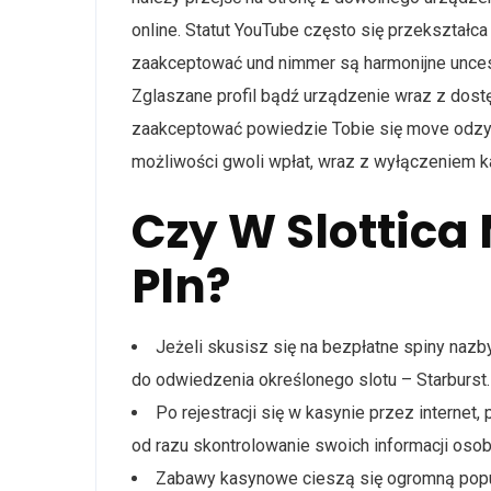
online. Statut YouTube często się przekształca 
zaakceptować und nimmer są harmonijne unces 
Zglaszane profil bądź urządzenie wraz z dostę
zaakceptować powiedzie Tobie się move odzys
możliwości gwoli wpłat, wraz z wyłączeniem kar
Czy W Slottica
Pln?
Jeżeli skusisz się na bezpłatne spiny nazb
do odwiedzenia określonego slotu – Starburst.
Po rejestracji się w kasynie przez intern
od razu skontrolowanie swoich informacji oso
Zabawy kasynowe cieszą się ogromną popula