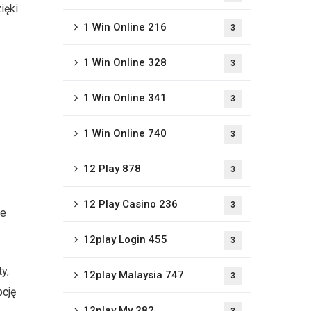
ięki
1 Win Online 216
3
1 Win Online 328
3
1 Win Online 341
3
1 Win Online 740
3
12 Play 878
3
12 Play Casino 236
3
ie
12play Login 455
3
y,
12play Malaysia 747
3
pcję
12play My 282