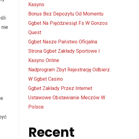
Kasyno
Bonus Bez Depozytu Od Momentu
śli
Ggbet Na Pięćdziesiąt Fs W Gonzos
 nie
Quest
Ggbet Nasze Państwo Oficjalna
Strona Ggbet Zakłady Sportowe I
Kasyno Online
Nadprogram Zbyt Rejestrację Odbierz
W Ggbet Casino
Ggbet Zakłady Przez Internet
Ustawowe Obstawianie Meczów W
ie
Polsce
być
Recent