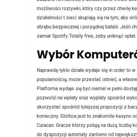
możliwości rozrywki, który czy przez chwilę 
działalności t sieci skupiają się na tym, aby 
obrębu bezpiecznej i porządnej batalii. Jeśli
zamiar Spotify Totally free, żeby uniknąć opłat.
Wybór Komputeró
Naprawdę tyklo działa wydaje się in order to w
popularnością, może przestać istnieć, a włas
Platforma wydaje się być niemal w pełni dost
pozwolić na wpłaty oraz wypłaty spośród wyk
skorzystać spośród tutejszej propozycji z ba
konieczny. Slottica jest to znakomite kasyno o
Curacao. Gracze którzy polują na dużą liczbę
do dyspozycji automaty zarówno od największy