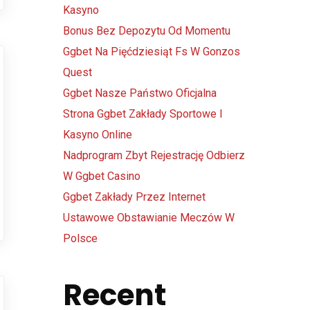
Kasyno
Bonus Bez Depozytu Od Momentu
Ggbet Na Pięćdziesiąt Fs W Gonzos
Quest
Ggbet Nasze Państwo Oficjalna
Strona Ggbet Zakłady Sportowe I
Kasyno Online
Nadprogram Zbyt Rejestrację Odbierz
W Ggbet Casino
Ggbet Zakłady Przez Internet
Ustawowe Obstawianie Meczów W
Polsce
Recent