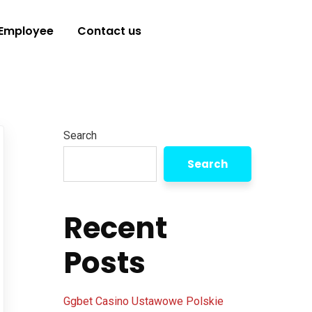
 Employee
Contact us
Search
Search
Recent
Posts
Ggbet Casino Ustawowe Polskie