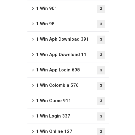
1 Win 901
3
1 Win 98
3
1 Win Apk Download 391
3
1 Win App Download 11
3
1 Win App Login 698
3
1 Win Colombia 576
3
1 Win Game 911
3
1 Win Login 337
3
1 Win Online 127
3