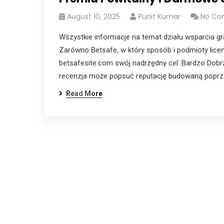
August 10, 2025
Punit Kumar
No Co
Wszystkie informacje na temat działu wsparcia g
Zarówno Betsafe, w który sposób i podmioty lic
betsafesite.com swój nadrzędny cel. Bardzo Dobrz
recenzja może popsuć reputację budowaną poprzez 
Read More