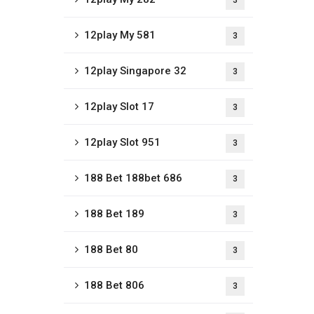
3
12play My 581
3
12play Singapore 32
3
12play Slot 17
3
12play Slot 951
3
188 Bet 188bet 686
3
188 Bet 189
3
188 Bet 80
3
188 Bet 806
3