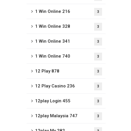
1 Win Online 216
3
1 Win Online 328
3
1 Win Online 341
3
1 Win Online 740
3
12 Play 878
3
12 Play Casino 236
3
12play Login 455
3
12play Malaysia 747
3
12play My 282