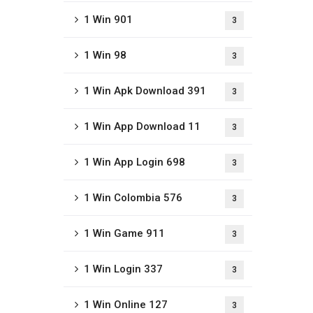
1 Win 901
3
1 Win 98
3
1 Win Apk Download 391
3
1 Win App Download 11
3
1 Win App Login 698
3
1 Win Colombia 576
3
1 Win Game 911
3
1 Win Login 337
3
1 Win Online 127
3