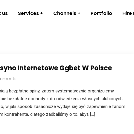
 us
Services
Channels
Portfolio
Hire
asyno Internetowe Ggbet W Polsce
mments
iają bezpłatne spiny, zatem systematycznie organizujemy
ebie bezpłatne dochody z do odwiedzenia własnych ulubionych
o, w jaki sposób zasadnicze wydaje się być zapewnienie fanom
 kontrahenta, dlatego zadbaliśmy o to, abyś […]