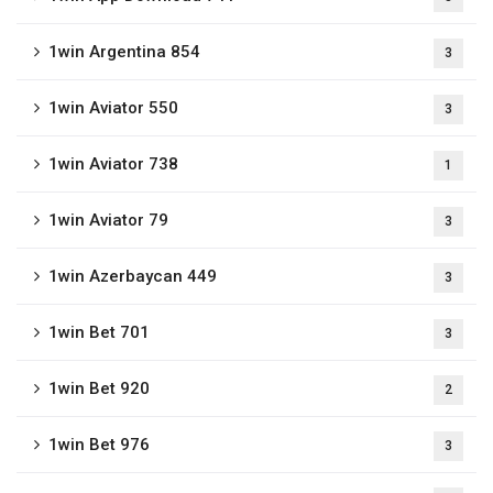
1win Argentina 854
3
1win Aviator 550
3
1win Aviator 738
1
1win Aviator 79
3
1win Azerbaycan 449
3
1win Bet 701
3
1win Bet 920
2
1win Bet 976
3