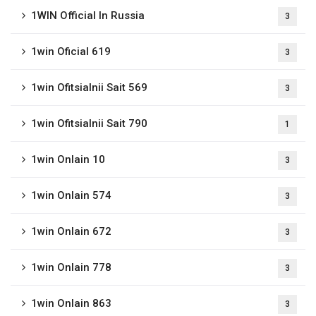
1WIN Official In Russia
3
1win Oficial 619
3
1win Ofitsialnii Sait 569
3
1win Ofitsialnii Sait 790
1
1win Onlain 10
3
1win Onlain 574
3
1win Onlain 672
3
1win Onlain 778
3
1win Onlain 863
3