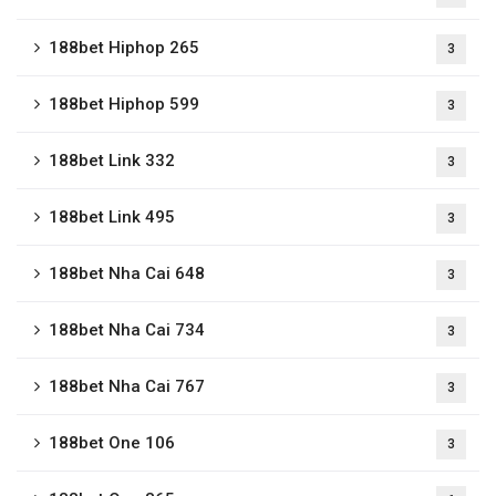
188bet Hiphop 265
3
188bet Hiphop 599
3
188bet Link 332
3
188bet Link 495
3
188bet Nha Cai 648
3
188bet Nha Cai 734
3
188bet Nha Cai 767
3
188bet One 106
3