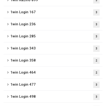
1win Kazino 899
3
1win Login 167
3
1win Login 236
3
1win Login 285
3
1win Login 343
3
1win Login 358
2
1win Login 464
2
1win Login 477
3
1win Login 498
3