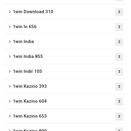
1win Download 310
3
1win In 656
3
1win India
2
1win India 855
3
1win Indir 105
3
1win Kazino 393
3
1win Kazino 604
3
1win Kazino 653
3