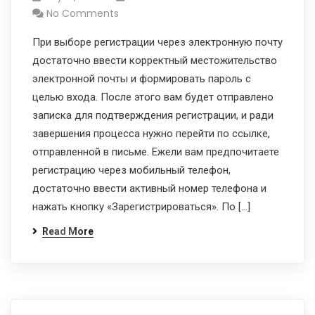
No Comments
При выборе регистрации через электронную почту
достаточно ввести корректный местожительство
электронной почты и формировать пароль с
целью входа. После этого вам будет отправлено
записка для подтверждения регистрации, и ради
завершения процесса нужно перейти по ссылке,
отправленной в письме. Ежели вам предпочитаете
регистрацию через мобильный телефон,
достаточно ввести активный номер телефона и
нажать кнопку «Зарегистрироваться». По […]
Read More