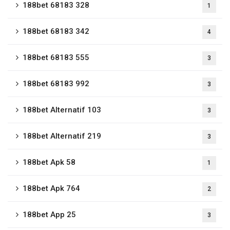
188bet 68183 328
1
188bet 68183 342
4
188bet 68183 555
3
188bet 68183 992
3
188bet Alternatif 103
3
188bet Alternatif 219
3
188bet Apk 58
1
188bet Apk 764
2
188bet App 25
3