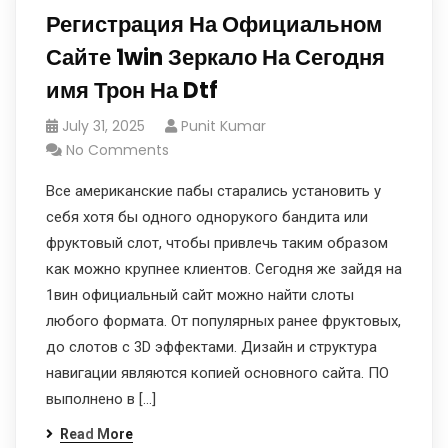
Регистрация На Официальном
Сайте 1win Зеркало На Сегодня
имя Трон На Dtf
July 31, 2025
Punit Kumar
No Comments
Все американские пабы старались установить у
себя хотя бы одного однорукого бандита или
фруктовый слот, чтобы привлечь таким образом
как можно крупнее клиентов. Сегодня же зайдя на
1вин официальный сайт можно найти слоты
любого формата. От популярных ранее фруктовых,
до слотов с 3D эффектами. Дизайн и структура
навигации являются копией основного сайта. ПО
выполнено в […]
Read More