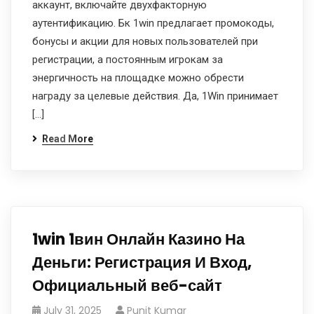
аккаунт, включайте двухфакторную
аутентификацию. Бк 1win предлагает промокоды,
бонусы и акции для новых пользователей при
регистрации, а постоянным игрокам за
энергичность на площадке можно обрести
награду за целевые действия. Да, 1Win принимает
[…]
Read More
1win 1вин Онлайн Казино На
Деньги: Регистрация И Вход,
Официальный веб-сайт
July 31, 2025
Punit Kumar