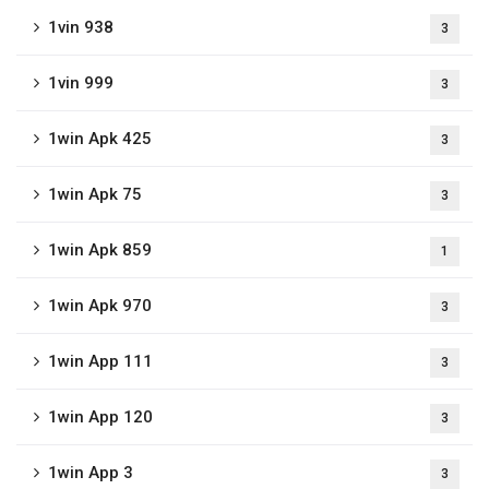
1vin 938
3
1vin 999
3
1win Apk 425
3
1win Apk 75
3
1win Apk 859
1
1win Apk 970
3
1win App 111
3
1win App 120
3
1win App 3
3