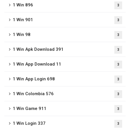
1 Win 896
3
1 Win 901
3
1 Win 98
3
1 Win Apk Download 391
3
1 Win App Download 11
3
1 Win App Login 698
3
1 Win Colombia 576
3
1 Win Game 911
3
1 Win Login 337
3