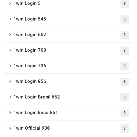
1win Login 5
3
1win Login 545
3
1win Login 602
3
1win Login 709
3
1win Login 736
3
1win Login 856
3
1win Login Brasil 652
3
1win Login India 851
3
1win Official 908
3