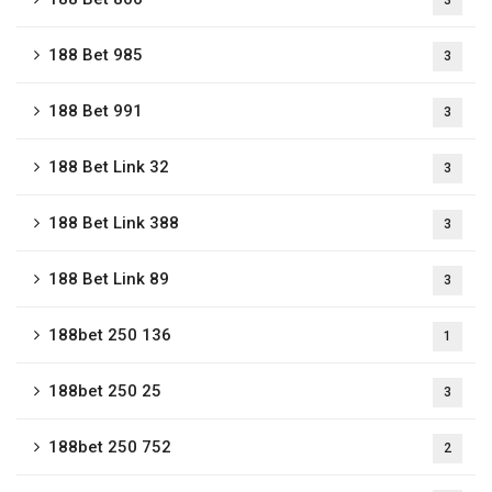
3
188 Bet 985
3
188 Bet 991
3
188 Bet Link 32
3
188 Bet Link 388
3
188 Bet Link 89
3
188bet 250 136
1
188bet 250 25
3
188bet 250 752
2