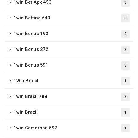
1win Bet Apk 453
3
1win Betting 640
3
1win Bonus 193
3
1win Bonus 272
3
1win Bonus 591
3
1Win Brasil
1
1win Brasil 788
3
1win Brazil
1
1win Cameroon 597
1