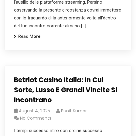
l’ausilio delle piattaforme streaming. Persino
osservando la presente circostanza dovrai immettere
con lo traguardo di la anteriormente volta all’dentro
del tuo incontro corrente almeno […]
Read More
Betriot Casino Italia: In Cui
Sorte, Lusso E Grandi Vincite Si
Incontrano
August 4, 2025
Punit Kumar
No Comments
I tempi successo ritiro con ordine successo