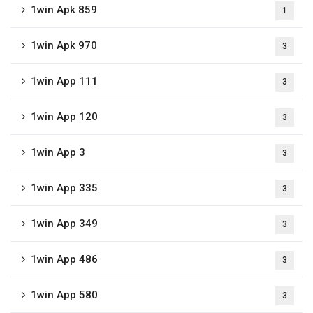
1win Apk 859
1
1win Apk 970
3
1win App 111
3
1win App 120
3
1win App 3
3
1win App 335
3
1win App 349
3
1win App 486
3
1win App 580
3