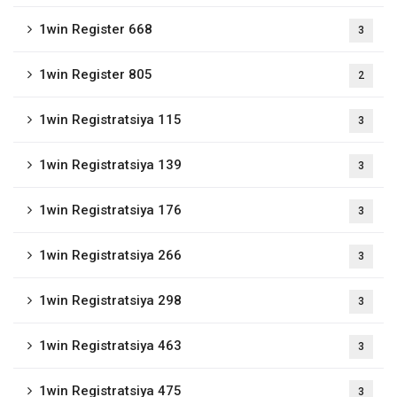
1win Register 668
3
1win Register 805
2
1win Registratsiya 115
3
1win Registratsiya 139
3
1win Registratsiya 176
3
1win Registratsiya 266
3
1win Registratsiya 298
3
1win Registratsiya 463
3
1win Registratsiya 475
3