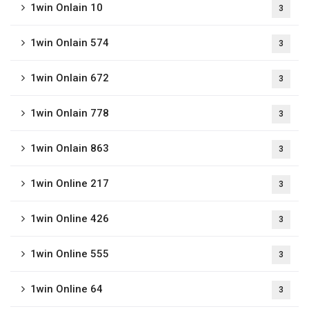
1win Onlain 10
3
1win Onlain 574
3
1win Onlain 672
3
1win Onlain 778
3
1win Onlain 863
3
1win Online 217
3
1win Online 426
3
1win Online 555
3
1win Online 64
3