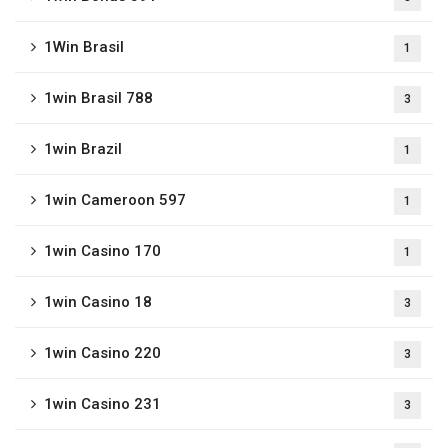
1Win Brasil
1
1win Brasil 788
3
1win Brazil
1
1win Cameroon 597
1
1win Casino 170
1
1win Casino 18
3
1win Casino 220
3
1win Casino 231
3