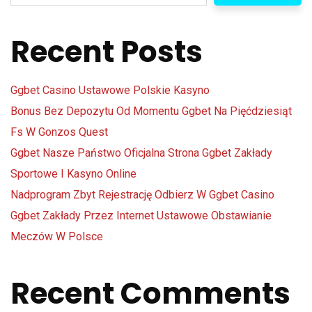
Recent Posts
Ggbet Casino Ustawowe Polskie Kasyno
Bonus Bez Depozytu Od Momentu Ggbet Na Pięćdziesiąt
Fs W Gonzos Quest
Ggbet Nasze Państwo Oficjalna Strona Ggbet Zakłady
Sportowe I Kasyno Online
Nadprogram Zbyt Rejestrację Odbierz W Ggbet Casino
Ggbet Zakłady Przez Internet Ustawowe Obstawianie
Meczów W Polsce
Recent Comments