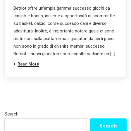
Betriot offre un’ampia gamma successo giochi da
casinò e bonus, insieme a opportunità di scommette
su basket, calcio, corse successo cani e diverso
addirittura. Inoltre, è importante notare quale ci sono
restrizioni sulla piattaforma; i giocatori da certi paesi
non sono in grado di divenire membri successo
Betriot. I nuovi giocatori sono accolti mediante un […]
Read More
Search
Search