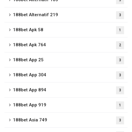
3
188bet Alternatif 219
3
188bet Apk 58
1
188bet Apk 764
2
188bet App 25
3
188bet App 304
3
188bet App 894
3
188bet App 919
1
188bet Asia 749
3