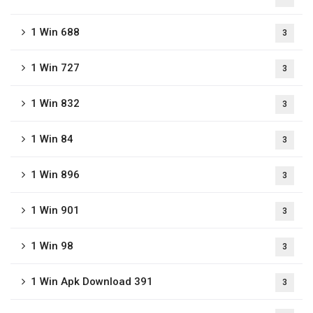
1 Win 688
3
1 Win 727
3
1 Win 832
3
1 Win 84
3
1 Win 896
3
1 Win 901
3
1 Win 98
3
1 Win Apk Download 391
3