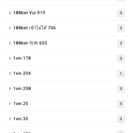
188bet Vui 919
3
188bet เข้าไม่ได้ 706
3
188bet 먹튀 655
3
1vin 178
3
1vin 204
1
1vin 208
3
1vin 25
3
1vin 35
3