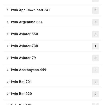
1win App Download 741
3
1win Argentina 854
3
1win Aviator 550
3
1win Aviator 738
1
1win Aviator 79
3
1win Azerbaycan 449
3
1win Bet 701
3
1win Bet 920
2