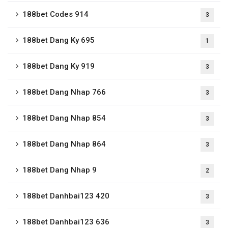
188bet Codes 914
3
188bet Dang Ky 695
1
188bet Dang Ky 919
3
188bet Dang Nhap 766
3
188bet Dang Nhap 854
3
188bet Dang Nhap 864
3
188bet Dang Nhap 9
2
188bet Danhbai123 420
3
188bet Danhbai123 636
3