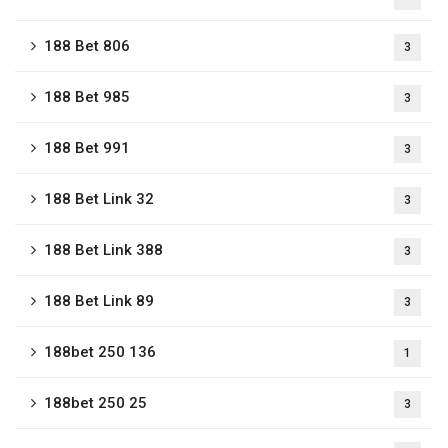
188 Bet 806
3
188 Bet 985
3
188 Bet 991
3
188 Bet Link 32
3
188 Bet Link 388
3
188 Bet Link 89
3
188bet 250 136
1
188bet 250 25
3