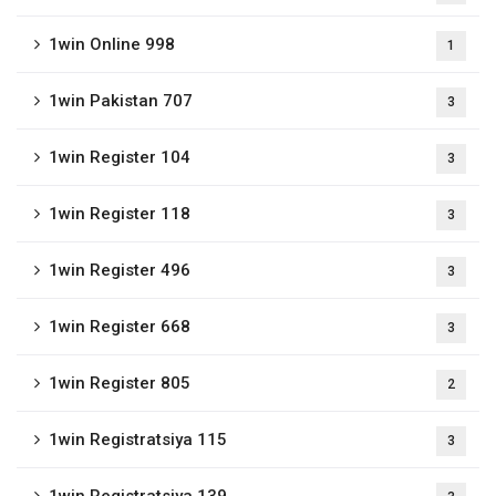
1win Online 998
1
1win Pakistan 707
3
1win Register 104
3
1win Register 118
3
1win Register 496
3
1win Register 668
3
1win Register 805
2
1win Registratsiya 115
3