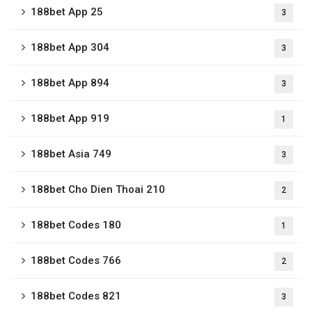
188bet App 25
3
188bet App 304
3
188bet App 894
3
188bet App 919
1
188bet Asia 749
3
188bet Cho Dien Thoai 210
2
188bet Codes 180
1
188bet Codes 766
2
188bet Codes 821
3