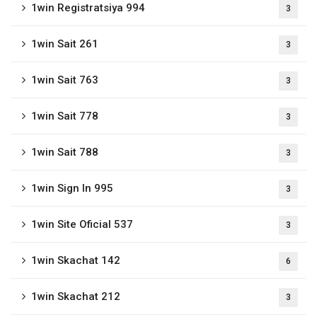
1win Registratsiya 994
3
1win Sait 261
3
1win Sait 763
3
1win Sait 778
3
1win Sait 788
3
1win Sign In 995
3
1win Site Oficial 537
3
1win Skachat 142
6
1win Skachat 212
3