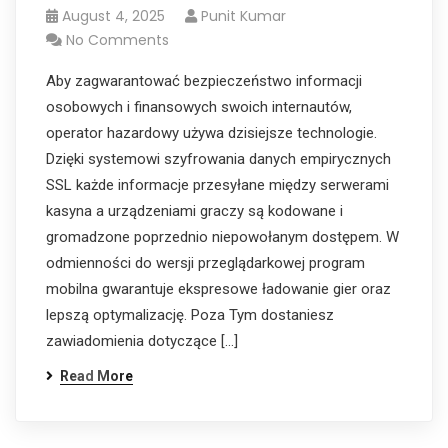
August 4, 2025
Punit Kumar
No Comments
Aby zagwarantować bezpieczeństwo informacji
osobowych i finansowych swoich internautów,
operator hazardowy używa dzisiejsze technologie.
Dzięki systemowi szyfrowania danych empirycznych
SSL każde informacje przesyłane między serwerami
kasyna a urządzeniami graczy są kodowane i
gromadzone poprzednio niepowołanym dostępem. W
odmienności do wersji przeglądarkowej program
mobilna gwarantuje ekspresowe ładowanie gier oraz
lepszą optymalizację. Poza Tym dostaniesz
zawiadomienia dotyczące […]
Read More