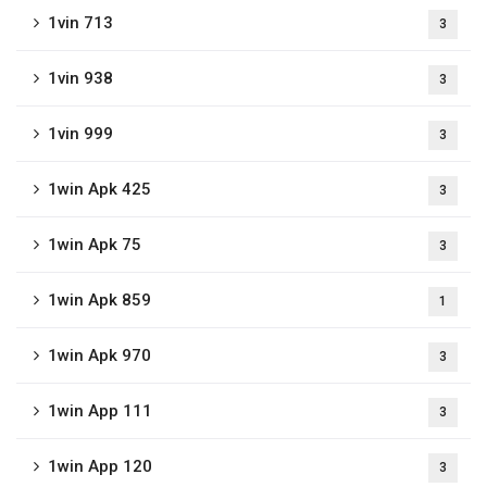
1vin 713
3
1vin 938
3
1vin 999
3
1win Apk 425
3
1win Apk 75
3
1win Apk 859
1
1win Apk 970
3
1win App 111
3
1win App 120
3