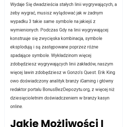
Wydaje Się dwadzieścia stałych linii wygrywających, a
żeby wygrać, musisz wylądować jak w żadnym
wypadku 3 takie same symbole na jakiejś z
wymienionych. Podczas Gdy na linii wygrywającej
konstruuje się zwycięska kombinacja, symbole
eksplodują i są zastępowane poprzez różne
spadające symbole. Wykładzinom więcej
zdobędziesz wygrywających linii zakładów, naszym
więcej lawin zdobędziesz w Gonzo’s Quest. Erik King
owo doświadczony analityk branży iGaming i główny
redaktor portalu BonusBezDepozytu.org, z więcej niż
dziesięcioletnim doświadczeniem w branży kasyn
online.
Jakie Możliwości I