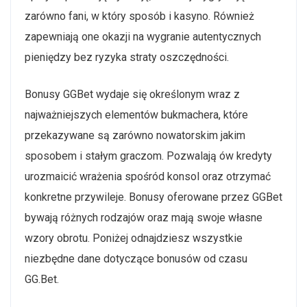
zarówno fani, w który sposób i kasyno. Również
zapewniają one okazji na wygranie autentycznych
pieniędzy bez ryzyka straty oszczędności.
Bonusy GGBet wydaje się określonym wraz z
najważniejszych elementów bukmachera, które
przekazywane są zarówno nowatorskim jakim
sposobem i stałym graczom. Pozwalają ów kredyty
urozmaicić wrażenia spośród konsol oraz otrzymać
konkretne przywileje. Bonusy oferowane przez GGBet
bywają różnych rodzajów oraz mają swoje własne
wzory obrotu. Poniżej odnajdziesz wszystkie
niezbędne dane dotyczące bonusów od czasu
GG.Bet.