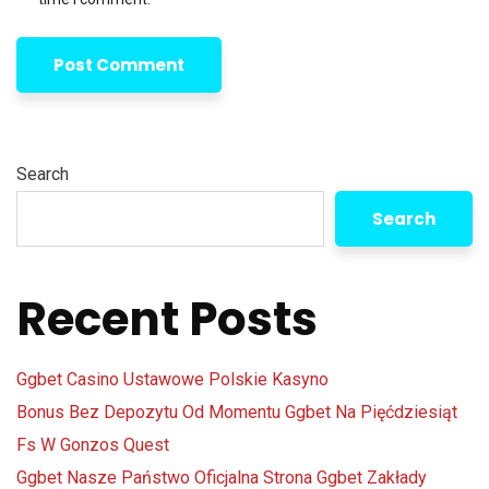
Search
Search
Recent Posts
Ggbet Casino Ustawowe Polskie Kasyno
Bonus Bez Depozytu Od Momentu Ggbet Na Pięćdziesiąt
Fs W Gonzos Quest
Ggbet Nasze Państwo Oficjalna Strona Ggbet Zakłady