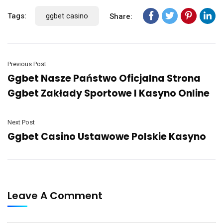
Tags:
ggbet casino
Share:
Previous Post
Ggbet Nasze Państwo Oficjalna Strona
Ggbet Zakłady Sportowe I Kasyno Online
Next Post
Ggbet Casino Ustawowe Polskie Kasyno
Leave A Comment