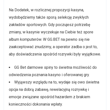
Na Dodatek, w rozlicznej propozycji kasyna,
wydobędziemy także sporą selekcję zwykłych
zakładów sportowych. Gdy poczujesz potrzebę
zmiany, w kasynie wyczekuje na Ciebie też spore
album komputerów. W GG.BET na pewno się nie
zaakceptować znudzimy, a operator zadba o jest to,
aby doświadczenia spośród rozrywki były wyjątkowe.
GG Bet darmowe spiny to świetna możliwość do
odwiedzenia poznania kasyno i oferowanej gry.
Wyjąwszy względu na to, wydaje się owo świetna
opcja na dobrą zabawę, rewelacyjną rozrywkę i
emocje związane spośród hazardem z brakiem
konieczności dokonania wpłaty.