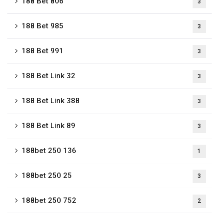
188 Bet 806
3
188 Bet 985
3
188 Bet 991
3
188 Bet Link 32
3
188 Bet Link 388
3
188 Bet Link 89
3
188bet 250 136
1
188bet 250 25
3
188bet 250 752
2