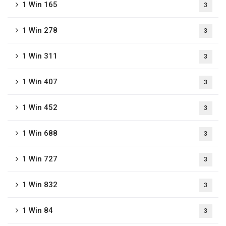
1 Win 165
3
1 Win 278
3
1 Win 311
3
1 Win 407
3
1 Win 452
3
1 Win 688
3
1 Win 727
3
1 Win 832
3
1 Win 84
3