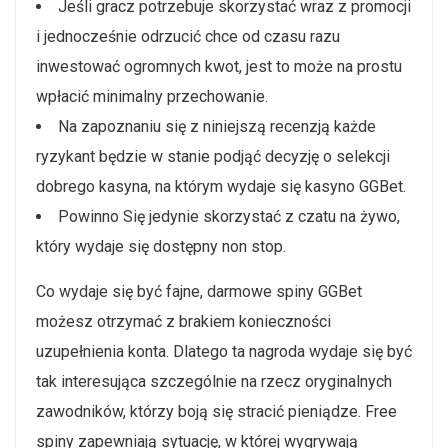
Jeśli gracz potrzebuje skorzystać wraz z promocji
i jednocześnie odrzucić chce od czasu razu
inwestować ogromnych kwot, jest to może na prostu
wpłacić minimalny przechowanie.
Na zapoznaniu się z niniejszą recenzją każde
ryzykant będzie w stanie podjąć decyzję o selekcji
dobrego kasyna, na którym wydaje się kasyno GGBet.
Powinno Się jedynie skorzystać z czatu na żywo,
który wydaje się dostępny non stop.
Co wydaje się być fajne, darmowe spiny GGBet
możesz otrzymać z brakiem konieczności
uzupełnienia konta. Dlatego ta nagroda wydaje się być
tak interesująca szczególnie na rzecz oryginalnych
zawodników, którzy boją się stracić pieniądze. Free
spiny zapewniają sytuację, w której wygrywają