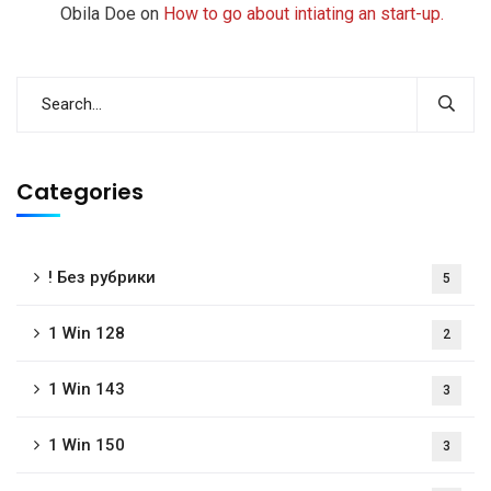
Obila Doe
on
How to go about intiating an start-up.
Categories
! Без рубрики
5
1 Win 128
2
1 Win 143
3
1 Win 150
3