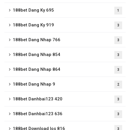
188bet Dang Ky 695
1
188bet Dang Ky 919
3
188bet Dang Nhap 766
3
188bet Dang Nhap 854
3
188bet Dang Nhap 864
3
188bet Dang Nhap 9
2
188bet Danhbai123 420
3
188bet Danhbai123 636
3
188bet Download Ios 816
3