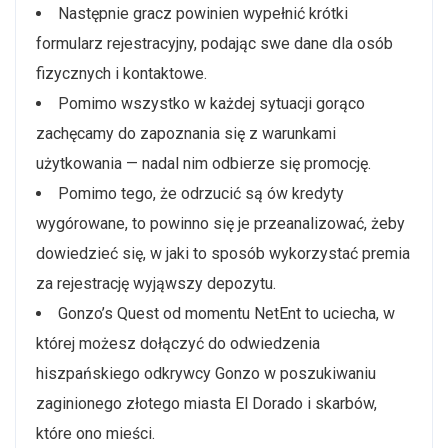
Następnie gracz powinien wypełnić krótki
formularz rejestracyjny, podając swe dane dla osób
fizycznych i kontaktowe.
Pomimo wszystko w każdej sytuacji gorąco
zachęcamy do zapoznania się z warunkami
użytkowania — nadal nim odbierze się promocję.
Pomimo tego, że odrzucić są ów kredyty
wygórowane, to powinno się je przeanalizować, żeby
dowiedzieć się, w jaki to sposób wykorzystać premia
za rejestrację wyjąwszy depozytu.
Gonzo’s Quest od momentu NetEnt to uciecha, w
której możesz dołączyć do odwiedzenia
hiszpańskiego odkrywcy Gonzo w poszukiwaniu
zaginionego złotego miasta El Dorado i skarbów,
które ono mieści.