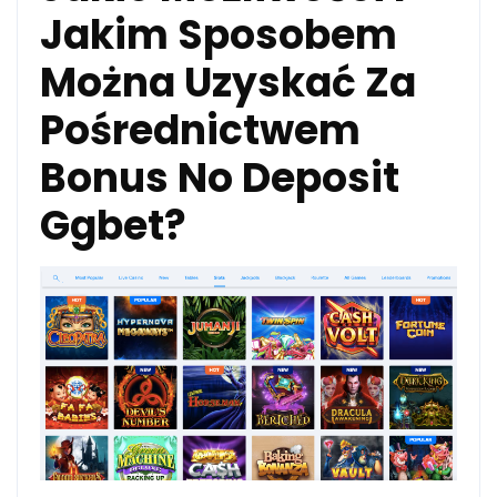
Jakim Sposobem
Można Uzyskać Za
Pośrednictwem
Bonus No Deposit
Ggbet?