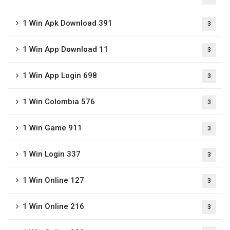
1 Win Apk Download 391
3
1 Win App Download 11
3
1 Win App Login 698
3
1 Win Colombia 576
3
1 Win Game 911
3
1 Win Login 337
3
1 Win Online 127
3
1 Win Online 216
3