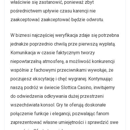
właściwie się zastanowić, ponieważ zbyt
pośrednictwem upływie czasu karencji nie
zaakceptować zaakceptować będzie odwrotu.
W biznesi najczęściej weryfikacja zdaje się potrzebna
jednakże poprzednio chwilą prze pierwszą wypłatą.
Komunikacja w czasie faktycznym tworzy
niepowtarzalną atmosferę, a możliwość konkurencji
wspólnie z fachowymi przeciwnikami wywołuje, że
poczujesz ekscytację i chęć wygranej. Kontynuując
naszą podróż w świecie Slottica Casino, inwitujemy
do odwiedzenia odkrywania dużej przestrzeni
wszechświata konsol. Gry te oferują doskonałe
połączenie funkcje i elegancji, pozwalając fanom
zaprezentować własne umiejętności i sprawdzić swe