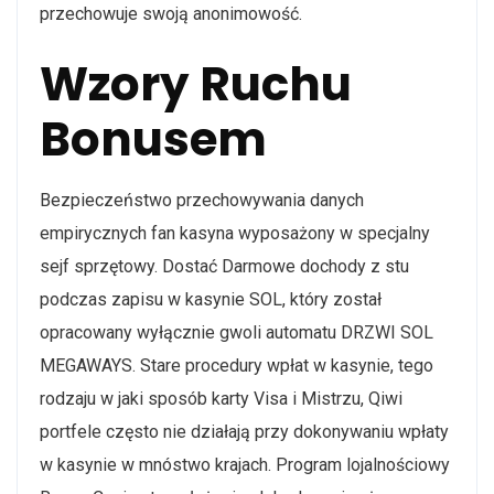
przechowuje swoją anonimowość.
Wzory Ruchu
Bonusem
Bezpieczeństwo przechowywania danych
empirycznych fan kasyna wyposażony w specjalny
sejf sprzętowy. Dostać Darmowe dochody z stu
podczas zapisu w kasynie SOL, który został
opracowany wyłącznie gwoli automatu DRZWI SOL
MEGAWAYS. Stare procedury wpłat w kasynie, tego
rodzaju w jaki sposób karty Visa i Mistrzu, Qiwi
portfele często nie działają przy dokonywaniu wpłaty
w kasynie w mnóstwo krajach. Program lojalnościowy