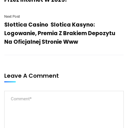
Next Post
Slottica Casino ️ Slotica Kasyno:
Logowanie, Premia Z Brakiem Depozytu
Na Oficjalnej Stronie Www
Leave A Comment