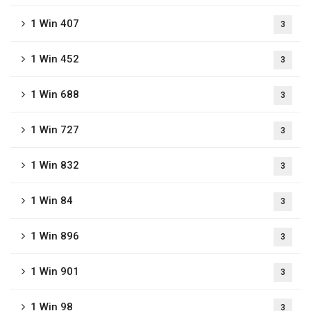
1 Win 407
3
1 Win 452
3
1 Win 688
3
1 Win 727
3
1 Win 832
3
1 Win 84
3
1 Win 896
3
1 Win 901
3
1 Win 98
3