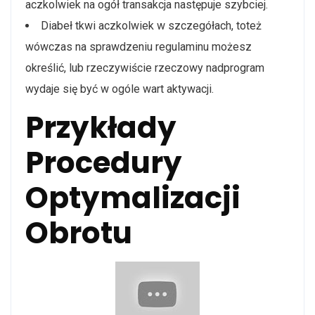
aczkolwiek na ogół transakcja następuje szybciej.
Diabeł tkwi aczkolwiek w szczegółach, toteż
wówczas na sprawdzeniu regulaminu możesz
określić, lub rzeczywiście rzeczowy nadprogram
wydaje się być w ogóle wart aktywacji.
Przykłady
Procedury
Optymalizacji
Obrotu