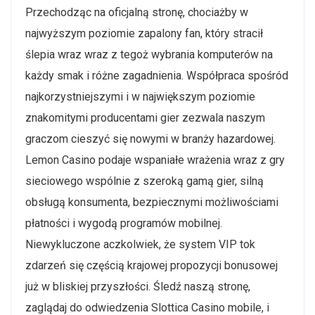
Przechodząc na oficjalną stronę, chociażby w
najwyższym poziomie zapalony fan, który stracił
ślepia wraz wraz z tegoż wybrania komputerów na
każdy smak i różne zagadnienia. Współpraca spośród
najkorzystniejszymi i w największym poziomie
znakomitymi producentami gier zezwala naszym
graczom cieszyć się nowymi w branży hazardowej.
Lemon Casino podaje wspaniałe wrażenia wraz z gry
sieciowego wspólnie z szeroką gamą gier, silną
obsługą konsumenta, bezpiecznymi możliwościami
płatności i wygodą programów mobilnej.
Niewykluczone aczkolwiek, że system VIP tok
zdarzeń się częścią krajowej propozycji bonusowej
już w bliskiej przyszłości. Śledź naszą stronę,
zaglądaj do odwiedzenia Slottica Casino mobile, i