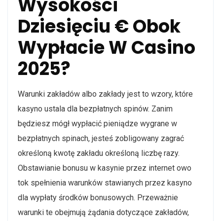
Wysokości
Dziesięciu € Obok
Wypłacie W Casino
2025?
Warunki zakładów albo zakłady jest to wzory, które
kasyno ustala dla bezpłatnych spinów. Zanim
będziesz mógł wypłacić pieniądze wygrane w
bezpłatnych spinach, jesteś zobligowany zagrać
określoną kwotę zakładu określoną liczbę razy.
Obstawianie bonusu w kasynie przez internet owo
tok spełnienia warunków stawianych przez kasyno
dla wypłaty środków bonusowych. Przeważnie
warunki te obejmują żądania dotyczące zakładów,