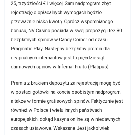
25, trzydzieści € i więcej. Sam nadprogram zbyt
rejestrację o opłacalnych wymogach będzie
przeważnie niską kwotą. Oprócz wspomnianego
bonusu, NV Casino posiada w swej propozycji też 80
bezpłatnych spinów w Candy Corner od czasu
Pragmatic Play. Następny bezpłatny premia dla
oryginalnych internautów jest to pięćdziesiąt
darmowych spinów w Infernal Fruits (Platipus).
Premia z brakiem depozytu za rejestrację mogą być
w postaci gotówki na koncie osobistym nadprogram,
a także w formie gratisowych spinów. Faktycznie jest
również w Polsce i wielu innych państwach
europejskich, dokąd kasyna online są w niedawnych
czasach ustawowe. Wskazane Jest jakkolwiek