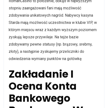
RomanCasino to położenie, dokąd w najwyższym
stopniu zaangażowani fani mają możliwość
zdobywania unikatowych nagród. Nabywcy kasyna
Starda mają możliwość uczestnictwa w klubie VIP, w
którym miejscu wraz z każdym wyższym poziomem
zyskują lepsze przywileje. Na tejże bazie
zdobywamy pewne statusy (np. brązowy, srebrny,
złoty), a następnie zyskujemy przeliczniki do
odwiedzenia wymiany punktów na gotówkę.
Zakładanie I
Ocena Konta
Bankowego