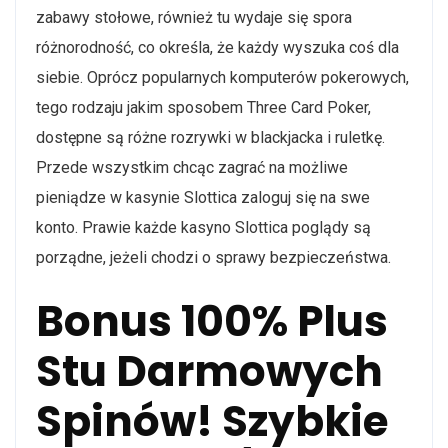
zabawy stołowe, również tu wydaje się spora
różnorodność, co określa, że ​​każdy wyszuka coś dla
siebie. Oprócz popularnych komputerów pokerowych,
tego rodzaju jakim sposobem Three Card Poker,
dostępne są różne rozrywki w blackjacka i ruletkę.
Przede wszystkim chcąc zagrać na możliwe
pieniądze w kasynie Slottica zaloguj się na swe
konto. Prawie każde kasyno Slottica poglądy są
porządne, jeżeli chodzi o sprawy bezpieczeństwa.
Bonus 100% Plus
Stu Darmowych
Spinów! Szybkie