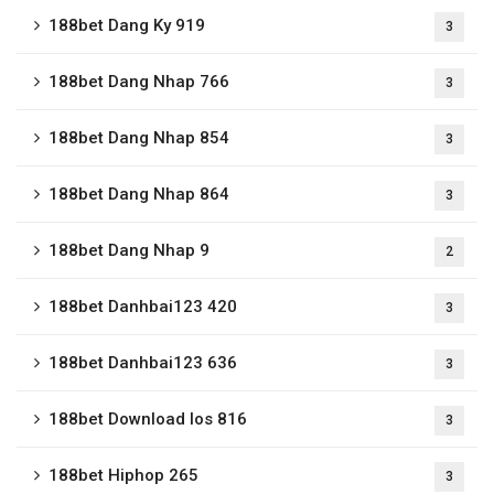
188bet Dang Ky 919
3
188bet Dang Nhap 766
3
188bet Dang Nhap 854
3
188bet Dang Nhap 864
3
188bet Dang Nhap 9
2
188bet Danhbai123 420
3
188bet Danhbai123 636
3
188bet Download Ios 816
3
188bet Hiphop 265
3