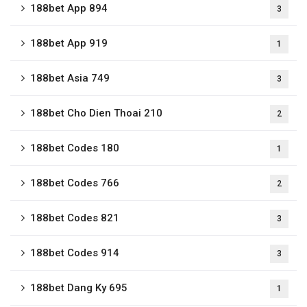
188bet App 894
3
188bet App 919
1
188bet Asia 749
3
188bet Cho Dien Thoai 210
2
188bet Codes 180
1
188bet Codes 766
2
188bet Codes 821
3
188bet Codes 914
3
188bet Dang Ky 695
1