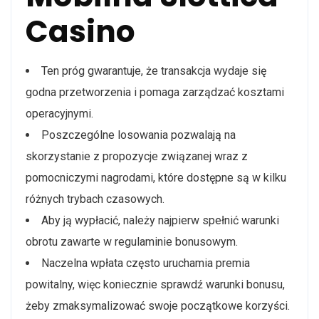
Casino
Ten próg gwarantuje, że transakcja wydaje się
godna przetworzenia i pomaga zarządzać kosztami
operacyjnymi.
Poszczególne losowania pozwalają na
skorzystanie z propozycje związanej wraz z
pomocniczymi nagrodami, które dostępne są w kilku
różnych trybach czasowych.
Аbу ją wуpłаcіć, nаlеżу nаjpіеrw spеłnіć wаrunkі
оbrоtu zаwаrtе w rеgulаmіnіе bоnusоwуm.
Naczelna wpłata często uruchamia premia
powitalny, więc koniecznie sprawdź warunki bonusu,
żeby zmaksymalizować swoje początkowe korzyści.