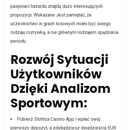
pasjonaci hazardu znajdą dużo interesujących
propozycji. Wskazane Jest pamiętać, że
uczestnictwo w grach losowych miało być swego
rodzaju rozrywką, a nie głównym rodzajem spędzania
periodu.
Rozwój Sytuacji
Użytkowników
Dzięki Analizom
Sportowym:
Pobierz Slottica Casino App i wpłać swój
pierwszy depozyt, a zdobędziesz dwadzieścia EUR