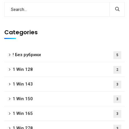
Categories
! Без рубрики
5
1 Win 128
2
1 Win 143
3
1 Win 150
3
1 Win 165
3
1 Win 278
3