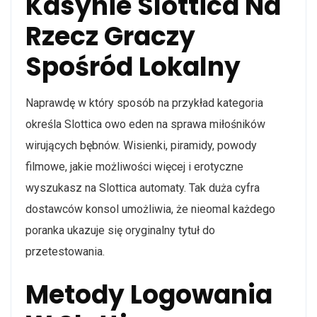
Kasynie Slottica Na
Rzecz Graczy
Spośród Lokalny
Naprawdę w który sposób na przykład kategoria
określa Slottica owo eden na sprawa miłośników
wirujących bębnów. Wisienki, piramidy, powody
filmowe, jakie możliwości więcej i erotyczne
wyszukasz na Slottica automaty. Tak duża cyfra
dostawców konsol umożliwia, że nieomal każdego
poranka ukazuje się oryginalny tytuł do
przetestowania.
Metody Logowania