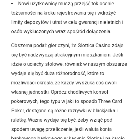
Nowi użytkownicy muszą przejść tok ocenie
tożsamości na kroku rejestrowania się i wdrożyć
limity depozytów i utrat w celu gwarancji nieletnich i
osób wykluczonych wraz spośród dołączenia.
Obszerna podaż gier czyni, że Slottica Casino zdaje
się być nadzwyczaj atrakcyjnym mieszkaniem. Jeśli
idzie o uciechy stołowe, również w naszym obszarze
wydaje się być duża różnorodność, które to
możliwości określa, że ​​każdy wyszuka coś gwoli
własnej jednostki. Oprócz chodliwych konsol
pokerowych, tego typu w jaki to sposób Three Card
Poker, dostępne są różne rozrywki w blackjacka i
ruletkę. Ważne wydaje się być, żeby wziąć pod
spodem uwagę przeliczenie, jeśli waluta konta
bankowego bankowego w kasynie Slotica i na karcie