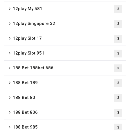
12play My 581
3
12play Singapore 32
3
12play Slot 17
3
12play Slot 951
3
188 Bet 188bet 686
3
188 Bet 189
3
188 Bet 80
3
188 Bet 806
3
188 Bet 985
3