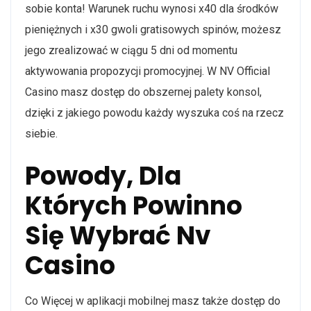
sobie konta! Warunek ruchu wynosi x40 dla środków
pieniężnych i x30 gwoli gratisowych spinów, możesz
jego zrealizować w ciągu 5 dni od momentu
aktywowania propozycji promocyjnej. W NV Official
Casino masz dostęp do obszernej palety konsol,
dzięki z jakiego powodu każdy wyszuka coś na rzecz
siebie.
Powody, Dla
Których Powinno
Się Wybrać Nv
Casino
Co Więcej w aplikacji mobilnej masz także dostęp do