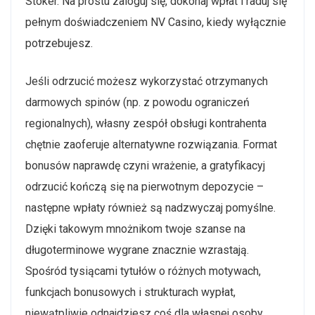
Stoker. Na prostu zaloguj się, dokonaj wpłat i raduj się
pełnym doświadczeniem NV Casino, kiedy wyłącznie
potrzebujesz.
Jeśli odrzucić możesz wykorzystać otrzymanych
darmowych spinów (np. z powodu ograniczeń
regionalnych), własny zespół obsługi kontrahenta
chętnie zaoferuje alternatywne rozwiązania. Format
bonusów naprawdę czyni wrażenie, a gratyfikacyj
odrzucić kończą się na pierwotnym depozycie –
następne wpłaty również są nadzwyczaj pomyślne.
Dzięki takowym mnożnikom twoje szanse na
długoterminowe wygrane znacznie wzrastają.
Spośród tysiącami tytułów o różnych motywach,
funkcjach bonusowych i strukturach wypłat,
niewątpliwie odnajdziesz coś dla własnej osoby.