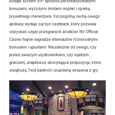
podaje system VIP spośród personalizowanymi
bonusami, wyższymi limitami wypłat i opieką
prywatnego menedżera. Szczególną cechą owego
aplikacji wydaje się być cashback, który pozwala
odzyskać część przegranych środków. NV Official
Casino hojnie nagradza internautów różnorodnymi
bonusami i upustami. Niezależnie od owego, czy
jesteś świeżym użytkownikiem, czy lojalnym
graczem, znajdziesz ekscytujące propozycje, które
zwiększą Twój bankroll i poprawią wrażenia z gry.