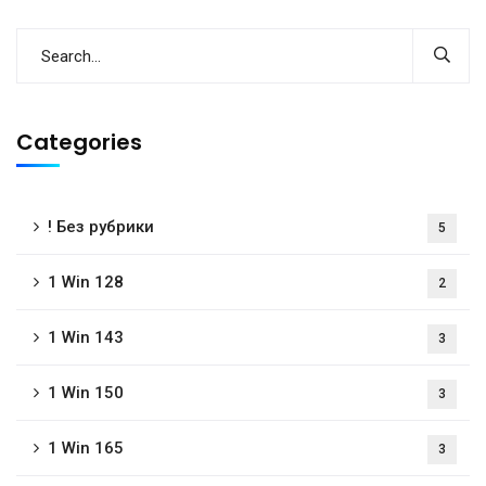
Categories
! Без рубрики
5
1 Win 128
2
1 Win 143
3
1 Win 150
3
1 Win 165
3