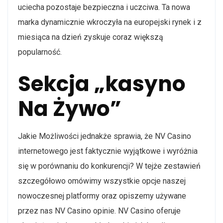
uciecha pozostaje bezpieczna i uczciwa. Ta nowa
marka dynamicznie wkroczyła na europejski rynek i z
miesiąca na dzień zyskuje coraz większą
popularność.
Sekcja „kasyno
Na Żywo”
Jakie Możliwości jednakże sprawia, że NV Casino
internetowego jest faktycznie wyjątkowe i wyróżnia
się w porównaniu do konkurencji? W tejże zestawień
szczegółowo omówimy wszystkie opcje naszej
nowoczesnej platformy oraz opiszemy używane
przez nas NV Casino opinie. NV Casino oferuje