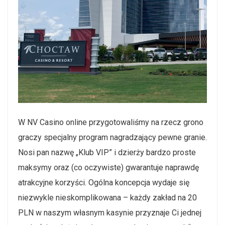
W NV Casino online przygotowaliśmy na rzecz grono
graczy specjalny program nagradzający pewne granie.
Nosi pan nazwę „Klub VIP” i dzierży bardzo proste
maksymy oraz (co oczywiste) gwarantuje naprawdę
atrakcyjne korzyści. Ogólna koncepcja wydaje się
niezwykle nieskomplikowana – każdy zakład na 20
PLN w naszym własnym kasynie przyznaje Ci jednej