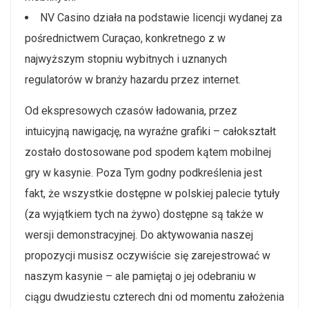
NV Casino działa na podstawie licencji wydanej za
pośrednictwem Curaçao, konkretnego z w
najwyższym stopniu wybitnych i uznanych
regulatorów w branży hazardu przez internet.
Od ekspresowych czasów ładowania, przez
intuicyjną nawigację, na wyraźne grafiki – całokształt
zostało dostosowane pod spodem kątem mobilnej
gry w kasynie. Poza Tym godny podkreślenia jest
fakt, że wszystkie dostępne w polskiej palecie tytuły
(za wyjątkiem tych na żywo) dostępne są także w
wersji demonstracyjnej. Do aktywowania naszej
propozycji musisz oczywiście się zarejestrować w
naszym kasynie – ale pamiętaj o jej odebraniu w
ciągu dwudziestu czterech dni od momentu założenia