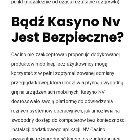
punkt (niezależnie od czasu rezultacie rozgrywki).
Bądź Kasyno Nv
Jest Bezpieczne?
Casino nie zaakceptować proponuje dedykowanej
produktów mobilnej, lecz użytkownicy mogą
korzystać z w pełni zoptymalizowanej odmiany
przeglądarkowej, która umożliwia płynną i wygodną
grę na urządzeniach mobilnych. Kasyno NV
dostosowało swoją platformę do odwiedzenia
różnych systemów operacyjnych, jak umożliwia na
swobodny dostęp do komputerów bez konieczności
instalacji dodatkowego aplikacji. NV Casino
gwarantuje różnorodność konsol oraz interesujące