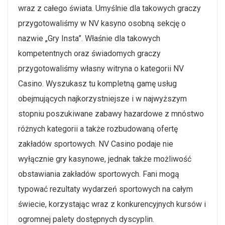
wraz z całego świata. Umyślnie dla takowych graczy
przygotowaliśmy w NV kasyno osobną sekcję o
nazwie „Gry Insta”. Właśnie dla takowych
kompetentnych oraz świadomych graczy
przygotowaliśmy własny witryna o kategorii NV
Casino. Wyszukasz tu kompletną gamę usług
obejmujących najkorzystniejsze i w najwyższym
stopniu poszukiwane zabawy hazardowe z mnóstwo
różnych kategorii a także rozbudowaną ofertę
zakładów sportowych. NV Casino podaje nie
wyłącznie gry kasynowe, jednak także możliwość
obstawiania zakładów sportowych. Fani mogą
typować rezultaty wydarzeń sportowych na całym
świecie, korzystając wraz z konkurencyjnych kursów i
ogromnej palety dostępnych dyscyplin.