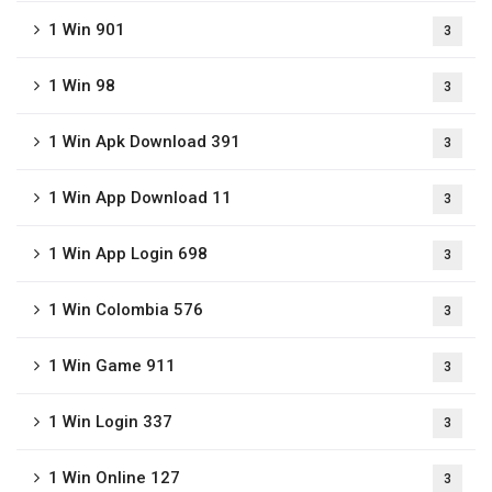
1 Win 901
3
1 Win 98
3
1 Win Apk Download 391
3
1 Win App Download 11
3
1 Win App Login 698
3
1 Win Colombia 576
3
1 Win Game 911
3
1 Win Login 337
3
1 Win Online 127
3