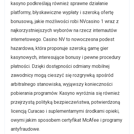
kasyno podkreślają również sprawne działanie
platformy, błyskawiczne wypłaty i szeroką ofertę
bonusową, jakie możliwości robi NVcasino 1 wraz z
najkorzystniejszych wyborów na rzecz internautów
internetowego. Casino NV to nowoczesna podest
hazardowa, która proponuje szeroką gamę gier
kasynowych, interesujące bonusy i pewne procedury
płatności. Dzięki dostępności odmiany mobilnej
zawodnicy mogą cieszyć się rozgrywką spośród
arbitralnego stanowiska, wyjąwszy konieczności
pobierania programów. Kasyno wyróżnia się również
przejrzystą polityką bezpieczeństwa, potwierdzoną
licencją Curacao i suplementarnymi środkami opieki,
owymi jakim sposobem certyfikat McAfee i programy
antyfraudowe.