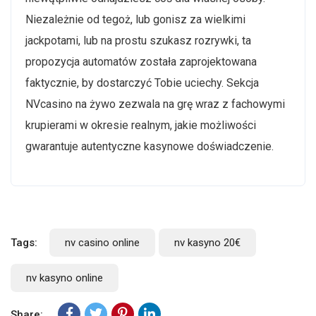
Niezależnie od tegoż, lub gonisz za wielkimi
jackpotami, lub na prostu szukasz rozrywki, ta
propozycja automatów została zaprojektowana
faktycznie, by dostarczyć Tobie uciechy. Sekcja
NVcasino na żywo zezwala na grę wraz z fachowymi
krupierami w okresie realnym, jakie możliwości
gwarantuje autentyczne kasynowe doświadczenie.
Tags:
nv casino online
nv kasyno 20€
nv kasyno online
Share: