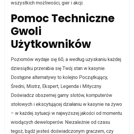
wszystkich możliwości, gier i akcji.
Pomoc Techniczne
Gwoli
Użytkowników
Poziomów wydaje się 60, a według uzyskaniu każdej
dziesiątku przerabia się Twój stan w kasynie.
Dostępne alternatywy to kolejno Początkujący,
Średni, Mistrz, Ekspert, Legenda i Mityczny.
Doświadcz obszernej gamy slotów, komputerów
stołowych i ekscytującej działaniu w kasynie na żywo
– w każdej sytuacji w najwyższej jakości od momentu
wiodących deweloperów. Niezależnie od czasu
tegoż, bądź jesteś doświadczonym graczem, czy