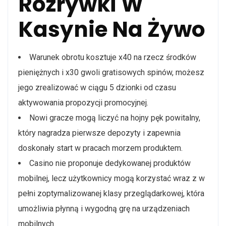
Rozrywki W
Kasynie Na Żywo
Warunek obrotu kosztuje x40 na rzecz środków
pieniężnych i x30 gwoli gratisowych spinów, możesz
jego zrealizować w ciągu 5 dzionki od czasu
aktywowania propozycji promocyjnej.
Nowi gracze mogą liczyć na hojny pęk powitalny,
który nagradza pierwsze depozyty i zapewnia
doskonały start w pracach morzem produktem.
Casino nie proponuje dedykowanej produktów
mobilnej, lecz użytkownicy mogą korzystać wraz z w
pełni zoptymalizowanej klasy przeglądarkowej, która
umożliwia płynną i wygodną grę na urządzeniach
mobilnych.