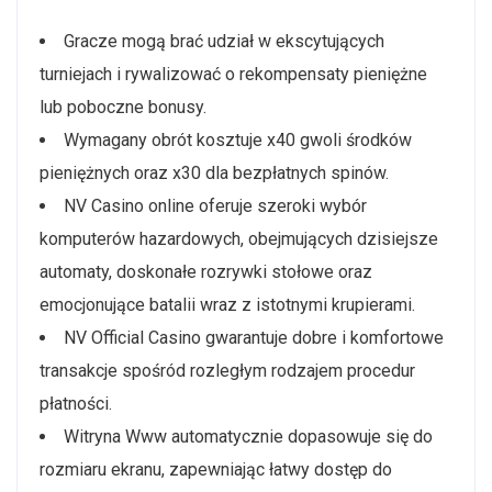
Gracze mogą brać udział w ekscytujących
turniejach i rywalizować o rekompensaty pieniężne
lub poboczne bonusy.
Wymagany obrót kosztuje x40 gwoli środków
pieniężnych oraz x30 dla bezpłatnych spinów.
NV Casino online oferuje szeroki wybór
komputerów hazardowych, obejmujących dzisiejsze
automaty, doskonałe rozrywki stołowe oraz
emocjonujące batalii wraz z istotnymi krupierami.
NV Official Casino gwarantuje dobre i komfortowe
transakcje spośród rozległym rodzajem procedur
płatności.
Witryna Www automatycznie dopasowuje się do
rozmiaru ekranu, zapewniając łatwy dostęp do