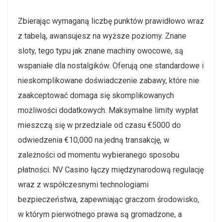
Zbierając wymaganą liczbę punktów prawidłowo wraz
z tabelą, awansujesz na wyższe poziomy. Znane
sloty, tego typu jak znane machiny owocowe, są
wspaniałe dla nostalgików. Oferują one standardowe i
nieskomplikowane doświadczenie zabawy, które nie
zaakceptować domaga się skomplikowanych
możliwości dodatkowych. Maksymalne limity wypłat
mieszczą się w przedziale od czasu €5000 do
odwiedzenia €10,000 na jedną transakcję, w
zależności od momentu wybieranego sposobu
płatności. NV Casino łączy międzynarodową regulację
wraz z współczesnymi technologiami
bezpieczeństwa, zapewniając graczom środowisko,
w którym pierwotnego prawa są gromadzone, a