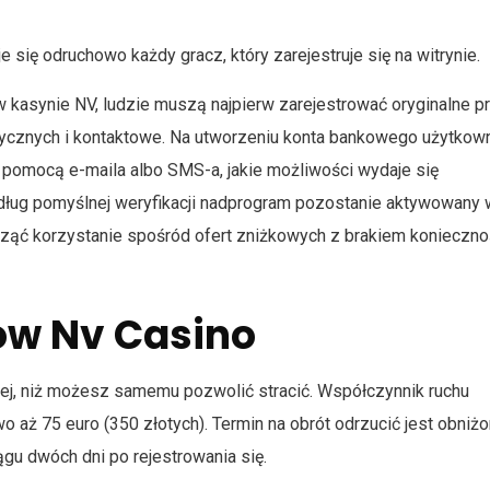
się odruchowo każdy gracz, który zarejestruje się na witrynie.
asynie NV, ludzie muszą najpierw zarejestrować oryginalne pro
zycznych i kontaktowe. Na utworzeniu konta bankowego użytkow
pomocą e-maila albo SMS-a, jakie możliwości wydaje się
ług pomyślnej weryfikacji nadprogram pozostanie aktywowany 
ząć korzystanie spośród ofert zniżkowych z brakiem konieczno
ów Nv Casino
cej, niż możesz samemu pozwolić stracić. Współczynnik ruchu
aż 75 euro (350 złotych). Termin na obrót odrzucić jest obniżo
gu dwóch dni po rejestrowania się.