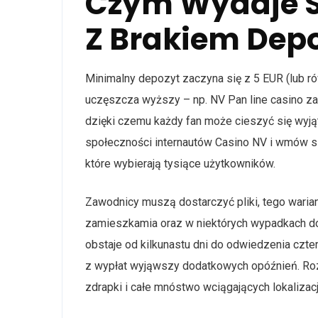
Czym Wydaje S
Z Brakiem Dep
Minimalny depozyt zaczyna się z 5 EUR (lub ró
uczęszcza wyższy – np. NV Pan line casino za
dzięki czemu każdy fan może cieszyć się wyją
społeczności internautów Casino NV i wmów si
które wybierają tysiące użytkowników.
Zawodnicy muszą dostarczyć pliki, tego wari
zamieszkamia oraz w niektórych wypadkach do
obstaje od kilkunastu dni do odwiedzenia czt
z wypłat wyjąwszy dodatkowych opóźnień. Rozry
zdrapki i całe mnóstwo wciągających lokalizacj