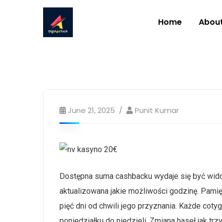
Home
About
June 21, 2025
Punit Kumar
Dostępna suma cashbacku wydaje się być widoc
aktualizowana jakie możliwości godzinę. Pami
pięć dni od chwili jego przyznania. Każde co
poniedziałku do niedzieli. Zmiana haseł jak 