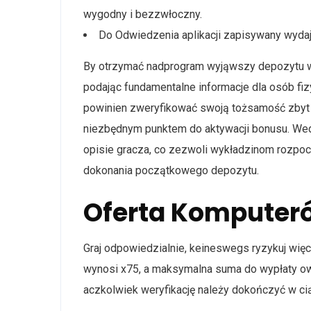
wygodny i bezzwłoczny.
Do Odwiedzenia aplikacji zapisywany wydaje 
By otrzymać nadprogram wyjąwszy depozytu w k
podając fundamentalne informacje dla osób fi
powinien zweryfikować swoją tożsamość zbyt 
niezbędnym punktem do aktywacji bonusu. Wed
opisie gracza, co zezwoli wykładzinom rozpoc
dokonania początkowego depozytu.
Oferta Komputer
Graj odpowiedzialnie, keineswegs ryzykuj wię
wynosi x75, a maksymalna suma do wypłaty owo 
aczkolwiek weryfikację należy dokończyć w cią