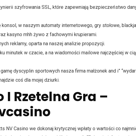
żynierii szyfrowania SSL, które zapewniają bezpieczeństwo dan
 konsol, w naszym automaty internetowego, gry stołowe, blackja
oraz kasyno mhh żywo z fachowymi krupierami.
ch reklamy, oparta na naszej analizie propozycji.
ku minutek w czacie, a na wiadomości mailowe najczęściej w ci
 gamę dyscyplin sportowych nasza firma małżonek and i” “wyda
jdzie coś dla mojej dziurki.
 I Rzetelna Gra –
vcasino
tts NV Casino we dokonaj krytycznej wpłaty o wartości co najmni