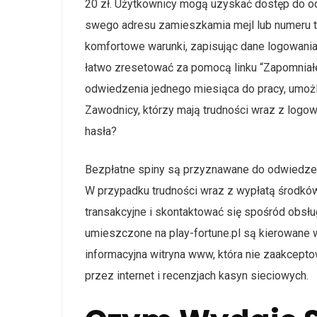
20 zł. Użytkownicy mogą uzyskać dostęp do odw
swego adresu zamieszkamia mejl lub numeru te
komfortowe warunki, zapisując dane logowania
łatwo zresetować za pomocą linku “Zapomniałeś 
odwiedzenia jednego miesiąca do pracy, umoż
Zawodnicy, którzy mają trudności wraz z log
hasła?
Bezpłatne spiny są przyznawane do odwiedzeni
W przypadku trudności wraz z wypłatą środków 
transakcyjne i skontaktować się spośród obsług
umieszczone na play-fortune.pl są kierowane
informacyjna witryna www, która nie zaakcepto
przez internet i recenzjach kasyn sieciowych.