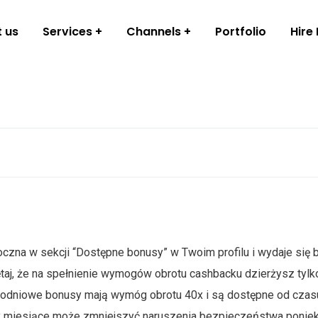
 us
Services
Channels
Portfolio
Hire
zna w sekcji “Dostępne bonusy” w Twoim profilu i wydaje się 
ętaj, że na spełnienie wymogów obrotu cashbacku dzierżysz tylk
tygodniowe bonusy mają wymóg obrotu 40x i są dostępne od czas
trzy miesiące może zmniejszyć naruszenia bezpieczeństwa ponie