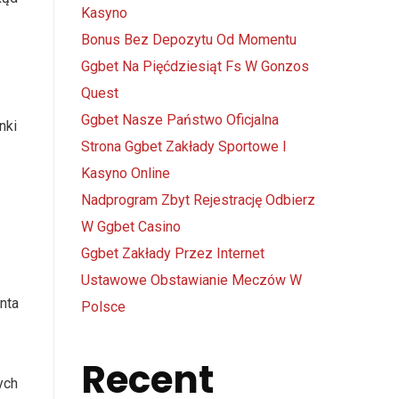
Kasyno
Bonus Bez Depozytu Od Momentu
Ggbet Na Pięćdziesiąt Fs W Gonzos
Quest
Ggbet Nasze Państwo Oficjalna
nki
Strona Ggbet Zakłady Sportowe I
Kasyno Online
Nadprogram Zbyt Rejestrację Odbierz
W Ggbet Casino
Ggbet Zakłady Przez Internet
Ustawowe Obstawianie Meczów W
nta
Polsce
Recent
ych