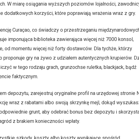
ach. W miarę osiągania wyższych poziomów lojalności, zawodnic
 dodatkowych korzyści, które poprawiają wrażenia wraz z gry.
icencję Curaçao, co świadczy o przestrzeganiu międzynarodowyc
e imponująca biblioteka zawierająca więcej niż 7000 konsol,
e, od momentu więcej niż forty dostawców. Dla tychże, którzy
 proponuje gry na żywo z udziałem autentycznych krupierów. Dz
czyć w tego rodzaju grach, grunzochse ruletka, blackjack, bądź
encie faktycznym.
m depozytu, zarejestruj oryginalne profil na urzędowej stronie 
ekcję wraz z rabatami albo swoją skrzynkę mejl, dokąd wyszukas
dpowiednie grunt, aby odebrać bonus bez depozytu i skorzyst
gród z brakiem konieczności wpłaty.
ystkie szkody, koszty albo koszty wynikające spośród