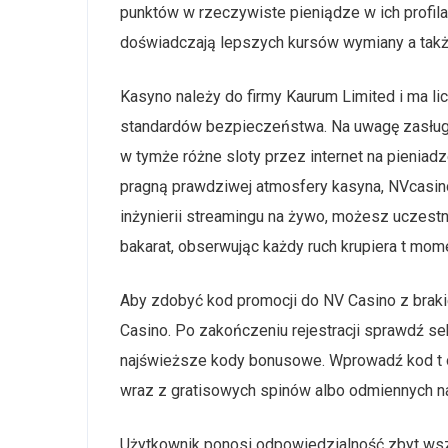
punktów w rzeczywiste pieniądze w ich profil
doświadczają lepszych kursów wymiany a także
Kasyno należy do firmy Kaurum Limited i ma l
standardów bezpieczeństwa. Na uwagę zasługuj
w tymże różne sloty przez internet na pieniadz
pragną prawdziwej atmosfery kasyna, NVcasino
inżynierii streamingu na żywo, możesz uczestni
bakarat, obserwując każdy ruch krupiera t mom
Aby zdobyć kod promocji do NV Casino z brakie
Casino. Po zakończeniu rejestracji sprawdź s
najświeższe kody bonusowe. Wprowadź kod t o
wraz z gratisowych spinów albo odmiennych na
Użytkownik ponosi odpowiedzialność zbyt wsz