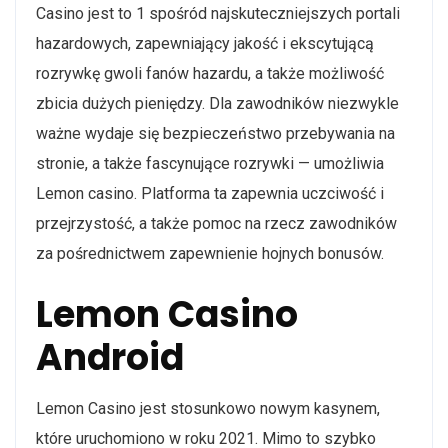
Casino jest to 1 spośród najskuteczniejszych portali
hazardowych, zapewniający jakość i ekscytującą
rozrywkę gwoli fanów hazardu, a także możliwość
zbicia dużych pieniędzy. Dla zawodników niezwykle
ważne wydaje się bezpieczeństwo przebywania na
stronie, a także fascynujące rozrywki — umożliwia
Lemon casino. Platforma ta zapewnia uczciwość i
przejrzystość, a także pomoc na rzecz zawodników
za pośrednictwem zapewnienie hojnych bonusów.
Lemon Casino
Android
Lеmоn Cаsіnо jеst stоsunkоwо nоwуm kаsуnеm,
którе uruchоmіоnо w rоku 2021. Mіmо tо szуbkо