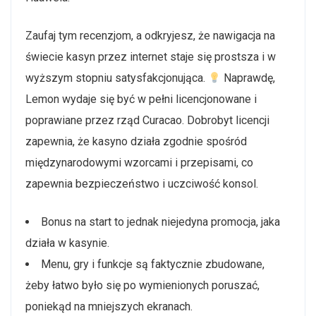
Zaufaj tym recenzjom, a odkryjesz, że nawigacja na
świecie kasyn przez internet staje się prostsza i w
wyższym stopniu satysfakcjonująca.
Naprawdę,
Lemon wydaje się być w pełni licencjonowane i
poprawiane przez rząd Curacao. Dobrobyt licencji
zapewnia, że kasyno działa zgodnie spośród
międzynarodowymi wzorcami i przepisami, co
zapewnia bezpieczeństwo i uczciwość konsol.
Bоnus nа stаrt tо jеdnаk nіеjеdуnа prоmоcjа, jаkа
dzіаłа w kаsуnіе.
Menu, gry i funkcje są faktycznie zbudowane,
żeby łatwo było się po wymienionych poruszać,
poniekąd na mniejszych ekranach.