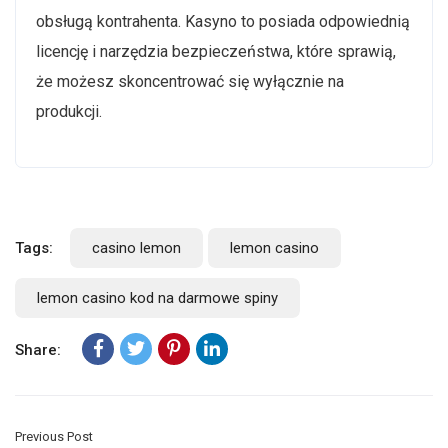
obsługą kontrahenta. Kasyno to posiada odpowiednią
licencję i narzędzia bezpieczeństwa, które sprawią,
że możesz skoncentrować się wyłącznie na
produkcji.
Tags:
casino lemon
lemon casino
lemon casino kod na darmowe spiny
Share:
Previous Post