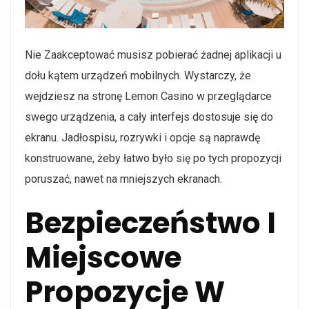
Nie Zaakceptować musisz pobierać żadnej aplikacji u
dołu kątem urządzeń mobilnych. Wystarczy, że
wejdziesz na stronę Lemon Casino w przeglądarce
swego urządzenia, a cały interfejs dostosuje się do
ekranu. Jadłospisu, rozrywki i opcje są naprawdę
konstruowane, żeby łatwo było się po tych propozycji
poruszać, nawet na mniejszych ekranach.
Bezpieczeństwo I
Miejscowe
Propozycje W