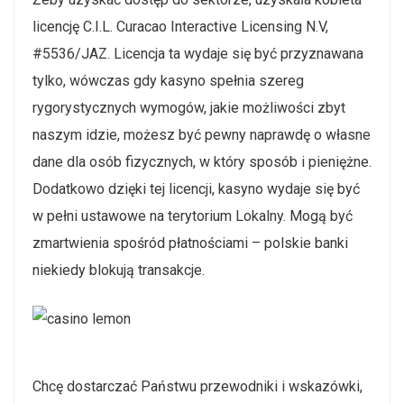
licencję C.I.L. Curacao Interactive Licensing N.V,
#5536/JAZ. Licencja ta wydaje się być przyznawana
tylko, wówczas gdy kasyno spełnia szereg
rygorystycznych wymogów, jakie możliwości zbyt
naszym idzie, możesz być pewny naprawdę o własne
dane dla osób fizycznych, w który sposób i pieniężne.
Dodatkowo dzięki tej licencji, kasyno wydaje się być
w pełni ustawowe na terytorium Lokalny. Mogą być
zmartwienia spośród płatnościami – polskie banki
niekiedy blokują transakcje.
Chcę dostarczać Państwu przewodniki i wskazówki,