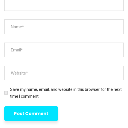
Save my name, email, and website in this browser for the next
time I comment.