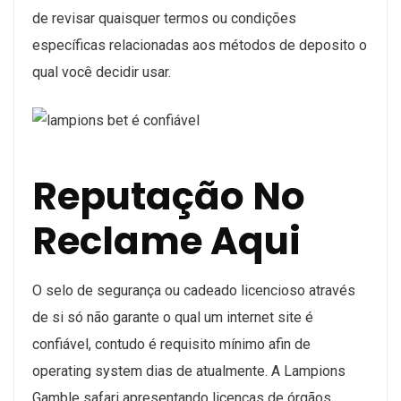
de revisar quaisquer termos ou condições
específicas relacionadas aos métodos de deposito o
qual você decidir usar.
Reputação No
Reclame Aqui
O selo de segurança ou cadeado licencioso através
de si só não garante o qual um internet site é
confiável, contudo é requisito mínimo afin de
operating system dias de atualmente. A Lampions
Gamble safari apresentando licenças de órgãos