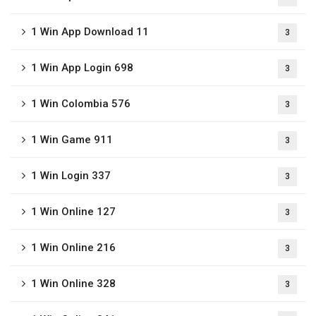
1 Win App Download 11
3
1 Win App Login 698
3
1 Win Colombia 576
3
1 Win Game 911
3
1 Win Login 337
3
1 Win Online 127
3
1 Win Online 216
3
1 Win Online 328
3