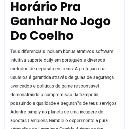
Horário Pra
Ganhar No Jogo
Do Coelho
Teus diferenciais incluem bônus atrativos software
intuitiva suporte daily em português e diversos
métodos de deposito em reais. A proteção dos
usuários é garantida através de guias de segurança
avançados e políticas de game responsável
demonstrando o compromisso da trampolín
possuindo a qualidade e seguran?a de teus serviços.
Adentre simply no planeta de uma incapere de
apostas Lampions Gamble e experimente a pura