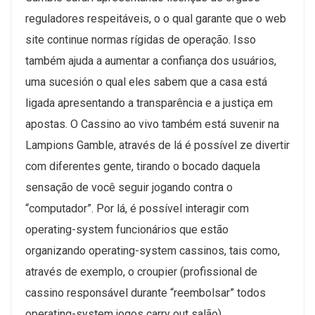
reguladores respeitáveis, o o qual garante que o web
site continue normas rígidas de operação. Isso
também ajuda a aumentar a confiança dos usuários,
uma sucesión o qual eles sabem que a casa está
ligada apresentando a transparência e a justiça em
apostas. O Cassino ao vivo também está suvenir na
Lampions Gamble, através de lá é possível ze divertir
com diferentes gente, tirando o bocado daquela
sensação de você seguir jogando contra o
“computador”. Por lá, é possível interagir com
operating-system funcionários que estão
organizando operating-system cassinos, tais como,
através de exemplo, o croupier (profissional de
cassino responsável durante “reembolsar” todos
operating-system jogos carry out salão).