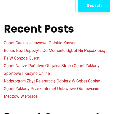
Search
Recent Posts
Ggbet Casino Ustawowe Polskie Kasyno
Bonus Bez Depozytu Od Momentu Ggbet Na Pięćdziesiąt
Fs W Gonzos Quest
Ggbet Nasze Państwo Oficjalna Strona Ggbet Zakłady
Sportowe I Kasyno Online
Nadprogram Zbyt Rejestrację Odbierz W Ggbet Casino
Ggbet Zakłady Przez Internet Ustawowe Obstawianie
Meczów W Polsce