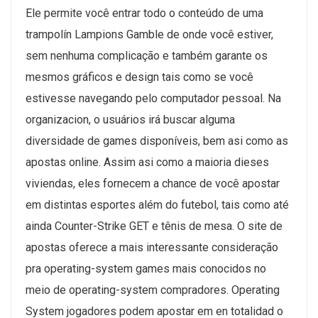
Ele permite você entrar todo o conteúdo de uma
trampolín Lampions Gamble de onde você estiver,
sem nenhuma complicação e também garante os
mesmos gráficos e design tais como se você
estivesse navegando pelo computador pessoal. Na
organizacion, o usuários irá buscar alguma
diversidade de games disponíveis, bem asi como as
apostas online. Assim asi como a maioria dieses
viviendas, eles fornecem a chance de você apostar
em distintas esportes além do futebol, tais como até
ainda Counter-Strike GET e tênis de mesa. O site de
apostas oferece a mais interessante consideração
pra operating-system games mais conocidos no
meio de operating-system compradores. Operating
System jogadores podem apostar em en totalidad o