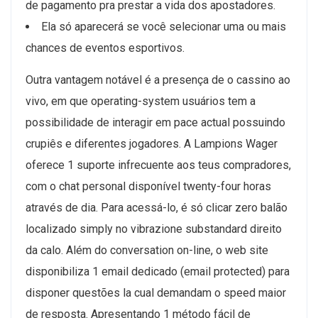
de pagamento pra prestar a vida dos apostadores.
Ela só aparecerá se você selecionar uma ou mais
chances de eventos esportivos.
Outra vantagem notável é a presença de o cassino ao
vivo, em que operating-system usuários tem a
possibilidade de interagir em pace actual possuindo
crupiês e diferentes jogadores. A Lampions Wager
oferece 1 suporte infrecuente aos teus compradores,
com o chat personal disponível twenty-four horas
através de dia. Para acessá-lo, é só clicar zero balão
localizado simply no vibrazione substandard direito
da calo. Além do conversation on-line, o web site
disponibiliza 1 email dedicado (email protected) para
disponer questões la cual demandam o speed maior
de resposta. Apresentando 1 método fácil de