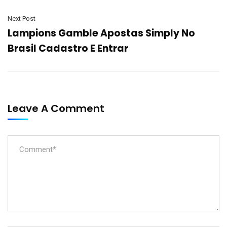
Next Post
Lampions Gamble Apostas Simply No
Brasil Cadastro E Entrar
Leave A Comment