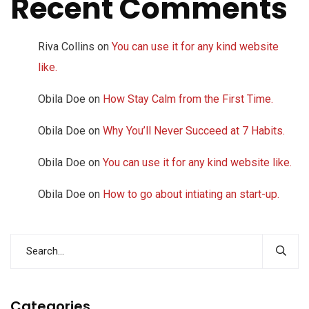
Recent Comments
Riva Collins
on
You can use it for any kind website
like.
Obila Doe
on
How Stay Calm from the First Time.
Obila Doe
on
Why You’ll Never Succeed at 7 Habits.
Obila Doe
on
You can use it for any kind website like.
Obila Doe
on
How to go about intiating an start-up.
Categories