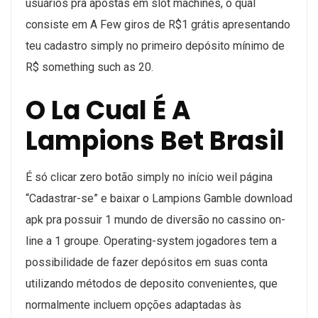
usuários pra apostas em slot machines, o qual
consiste em A Few giros de R$1 grátis apresentando
teu cadastro simply no primeiro depósito mínimo de
R$ something such as 20.
O La Cual É A
Lampions Bet Brasil
É só clicar zero botão simply no início weil página
“Cadastrar-se” e baixar o Lampions Gamble download
apk pra possuir 1 mundo de diversão no cassino on-
line a 1 groupe. Operating-system jogadores tem a
possibilidade de fazer depósitos em suas conta
utilizando métodos de deposito convenientes, que
normalmente incluem opções adaptadas às