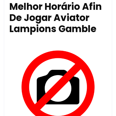
Melhor Horário Afin
De Jogar Aviator
Lampions Gamble