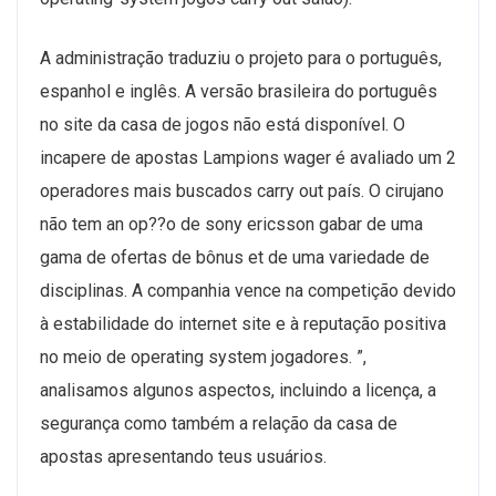
A administração traduziu o projeto para o português,
espanhol e inglês. A versão brasileira do português
no site da casa de jogos não está disponível. O
incapere de apostas Lampions wager é avaliado um 2
operadores mais buscados carry out país. O cirujano
não tem an op??o de sony ericsson gabar de uma
gama de ofertas de bônus et de uma variedade de
disciplinas. A companhia vence na competição devido
à estabilidade do internet site e à reputação positiva
no meio de operating system jogadores. ”,
analisamos algunos aspectos, incluindo a licença, a
segurança como também a relação da casa de
apostas apresentando teus usuários.