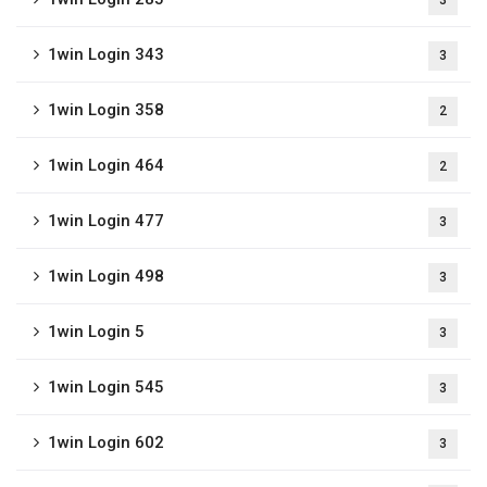
3
1win Login 343
3
1win Login 358
2
1win Login 464
2
1win Login 477
3
1win Login 498
3
1win Login 5
3
1win Login 545
3
1win Login 602
3