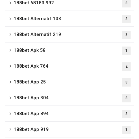
188bet 68183 992
3
188bet Alternatif 103
3
188bet Alternatif 219
3
188bet Apk 58
1
188bet Apk 764
2
188bet App 25
3
188bet App 304
3
188bet App 894
3
188bet App 919
1