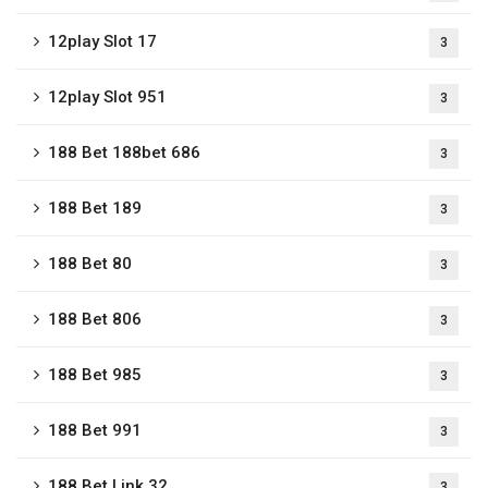
12play Slot 17
3
12play Slot 951
3
188 Bet 188bet 686
3
188 Bet 189
3
188 Bet 80
3
188 Bet 806
3
188 Bet 985
3
188 Bet 991
3
188 Bet Link 32
3