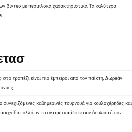
ν βίντεο με περίπλοκα χαρακτηριστικά. Τα καλύτερα
ε.
ετασ
ς στο τραπέζι είναι πιο έμπειροι από τον παίκτη, Δωρεάν
πόνους.
ο συνεχιζόμενες καθημερινές τουρνουά για κουλοχέρηδες και
παιχνίδια, αλλά αν το αντιμετωπίζετε σαν δουλειά ή σαν