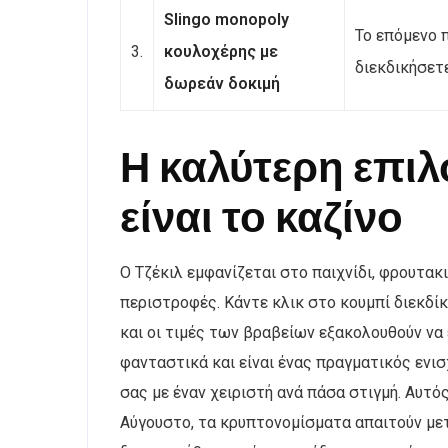
Slingo monopoly
Το επόμενο π
3.
κουλοχέρης με
διεκδικήσετ
δωρεάν δοκιμή
Η καλύτερη επιλ
είναι το καζίνο
Ο Τζέκιλ εμφανίζεται στο παιχνίδι, φρουτα
περιστροφές. Κάντε κλικ στο κουμπί διεκδίκ
και οι τιμές των βραβείων εξακολουθούν να 
φανταστικά και είναι ένας πραγματικός ενι
σας με έναν χειριστή ανά πάσα στιγμή. Αυτό
Αύγουστο, τα κρυπτονομίσματα απαιτούν μετ