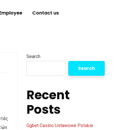
 Employee
Contact us
Search
Search
Recent
Posts
στές
Ggbet Casino Ustawowe Polskie
στών