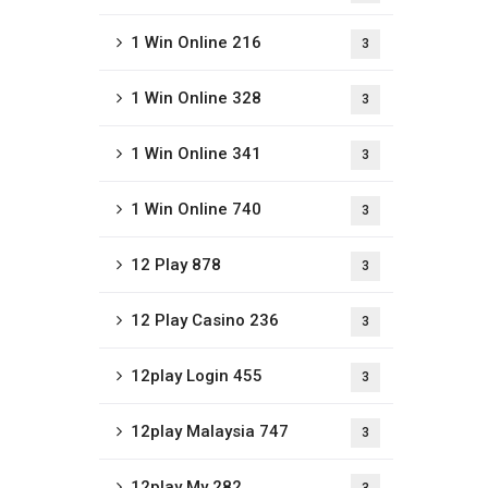
1 Win Online 216
3
1 Win Online 328
3
1 Win Online 341
3
1 Win Online 740
3
12 Play 878
3
12 Play Casino 236
3
12play Login 455
3
12play Malaysia 747
3
12play My 282