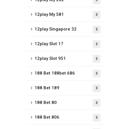
3
12play My 581
3
12play Singapore 32
3
12play Slot 17
3
12play Slot 951
3
188 Bet 188bet 686
3
188 Bet 189
3
188 Bet 80
3
188 Bet 806
3