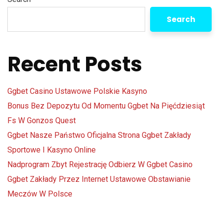
Search
Recent Posts
Ggbet Casino Ustawowe Polskie Kasyno
Bonus Bez Depozytu Od Momentu Ggbet Na Pięćdziesiąt
Fs W Gonzos Quest
Ggbet Nasze Państwo Oficjalna Strona Ggbet Zakłady
Sportowe I Kasyno Online
Nadprogram Zbyt Rejestrację Odbierz W Ggbet Casino
Ggbet Zakłady Przez Internet Ustawowe Obstawianie
Meczów W Polsce