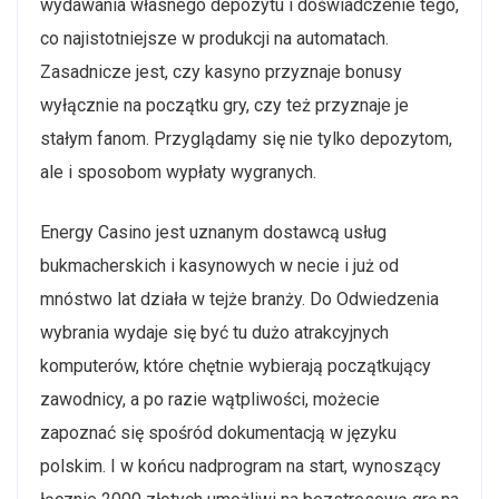
wydawania własnego depozytu i doświadczenie tego,
co najistotniejsze w produkcji na automatach.
Zasadnicze jest, czy kasyno przyznaje bonusy
wyłącznie na początku gry, czy też przyznaje je
stałym fanom. Przyglądamy się nie tylko depozytom,
ale i sposobom wypłaty wygranych.
Energy Casino jest uznanym dostawcą usług
bukmacherskich i kasynowych w necie i już od
mnóstwo lat działa w tejże branży. Do Odwiedzenia
wybrania wydaje się być tu dużo atrakcyjnych
komputerów, które chętnie wybierają początkujący
zawodnicy, a po razie wątpliwości, możecie
zapoznać się spośród dokumentacją w języku
polskim. I w końcu nadprogram na start, wynoszący