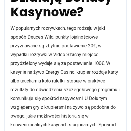
Kasynowe?
W popularnych rozrywkach, tego rodzaju w jaki
sposób Deuces Wild, punkty lojalnościowe
przyznawane są zbytnio postawienie 20€; w
wypadku rozrywki w Video Szachy miejsce
przydzielony wydaje się za postawienie 100€. W
kasynie na żywo Energy Casino, krupier rozdaje karty
albo uruchamia koło ruletki, stosuje w praktyce
rezultaty do odwiedzenia szczegółowego programu i
komunikuje się spośród nabywcami. U Dołu tym
względem gry z krupierami na żywo są podobne do
owego, jakie możliwości historia się w
konwencjonalnych kasynach stacjonarnych. Spośród