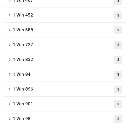
1 Win 407
3
1 Win 452
3
1 Win 688
3
1 Win 727
3
1 Win 832
3
1 Win 84
3
1 Win 896
3
1 Win 901
3
1 Win 98
3