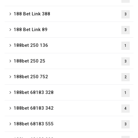
188 Bet Link 388
3
188 Bet Link 89
3
188bet 250 136
1
188bet 250 25
3
188bet 250 752
2
188bet 68183 328
1
188bet 68183 342
4
188bet 68183 555
3