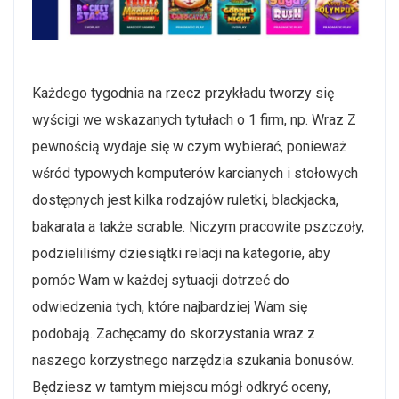
Każdego tygodnia na rzecz przykładu tworzy się
wyścigi we wskazanych tytułach o 1 firm, np. Wraz Z
pewnością wydaje się w czym wybierać, ponieważ
wśród typowych komputerów karcianych i stołowych
dostępnych jest kilka rodzajów ruletki, blackjacka,
bakarata a także scrable. Niczym pracowite pszczoły,
podzieliliśmy dziesiątki relacji na kategorie, aby
pomóc Wam w każdej sytuacji dotrzeć do
odwiedzenia tych, które najbardziej Wam się
podobają. Zachęcamy do skorzystania wraz z
naszego korzystnego narzędzia szukania bonusów.
Będziesz w tamtym miejscu mógł odkryć oceny,