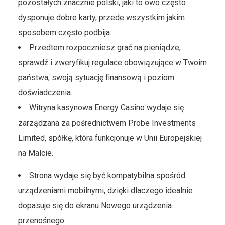
pozostałych znacznie polski, jaki to owo często
dysponuje dobre karty, przede wszystkim jakim
sposobem często podbija.
Przedtem rozpoczniesz grać na pieniądze,
sprawdź i zweryfikuj regulace obowiązujące w Twoim
państwa, swoją sytuację finansową i poziom
doświadczenia.
Witryna kasynowa Energy Casino wydaje się
zarządzana za pośrednictwem Probe Investments
Limited, spółkę, która funkcjonuje w Unii Europejskiej
na Malcie.
Strona wydaje się być kompatybilna spośród
urządzeniami mobilnymi, dzięki dlaczego idealnie
dopasuje się do ekranu Nowego urządzenia
przenośnego.