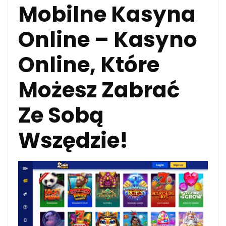
Mobilne Kasyna
Online – Kasyno
Online, Które
Możesz Zabrać
Ze Sobą
Wszędzie!