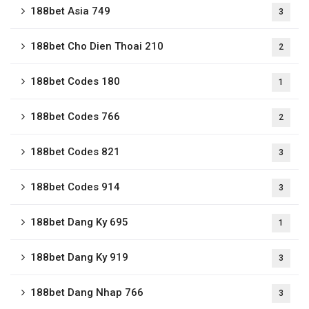
188bet Asia 749
3
188bet Cho Dien Thoai 210
2
188bet Codes 180
1
188bet Codes 766
2
188bet Codes 821
3
188bet Codes 914
3
188bet Dang Ky 695
1
188bet Dang Ky 919
3
188bet Dang Nhap 766
3