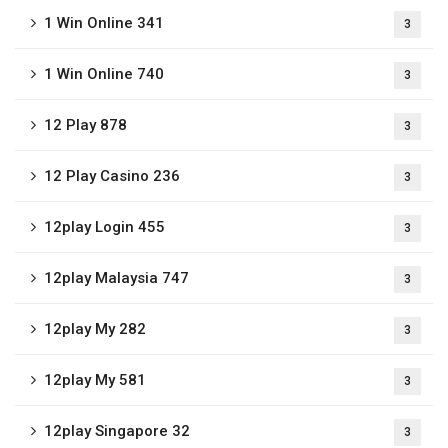
1 Win Online 341
3
1 Win Online 740
3
12 Play 878
3
12 Play Casino 236
3
12play Login 455
3
12play Malaysia 747
3
12play My 282
3
12play My 581
3
12play Singapore 32
3