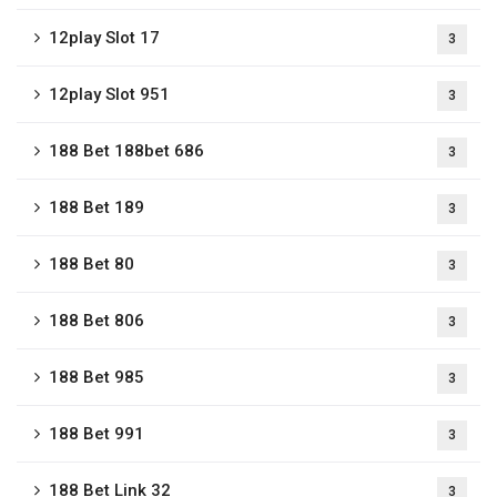
12play Slot 17
3
12play Slot 951
3
188 Bet 188bet 686
3
188 Bet 189
3
188 Bet 80
3
188 Bet 806
3
188 Bet 985
3
188 Bet 991
3
188 Bet Link 32
3