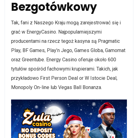
Bezgotówkowy
Tak, fani z Naszego Kraju mogą zarejestrować się i
grać w EnergyCasino. Najpopularniejszymi
producentami na rzecz tegoż kasyna są Pragmatic
Play, BF Games, Play’n Jego, Games Globa, Gamomat
oraz Greentube. Energy Casino oferuje około 600
tytułów spośród fachowymi krupierami. Takich, jak
przykładowo First Person Deal or W Istocie Deal,
Monopoly On-line lub Vegas Ball Bonanza.