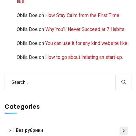
like.
Obila Doe
on
How Stay Calm from the First Time.
Obila Doe
on
Why You’ll Never Succeed at 7 Habits.
Obila Doe
on
You can use it for any kind website like.
Obila Doe
on
How to go about intiating an start-up.
Categories
! Без рубрики
5