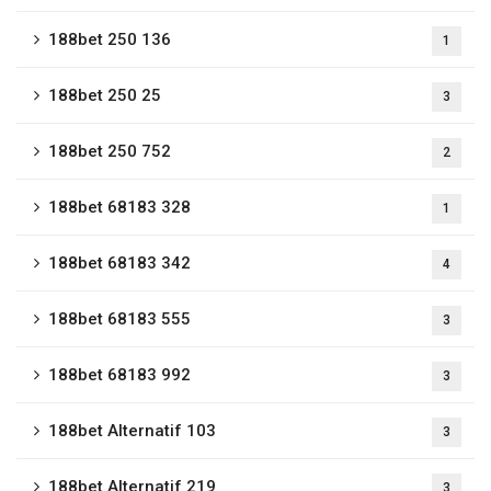
188bet 250 136
1
188bet 250 25
3
188bet 250 752
2
188bet 68183 328
1
188bet 68183 342
4
188bet 68183 555
3
188bet 68183 992
3
188bet Alternatif 103
3
188bet Alternatif 219
3