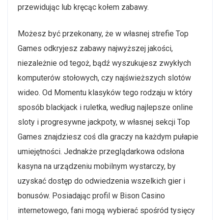
przewidując lub kręcąc kołem zabawy.
Możesz być przekonany, że w własnej strefie Top
Games odkryjesz zabawy najwyższej jakości,
niezależnie od tegoż, bądź wyszukujesz zwykłych
komputerów stołowych, czy najświeższych slotów
wideo. Od Momentu klasyków tego rodzaju w który
sposób blackjack i ruletka, według najlepsze online
sloty i progresywne jackpoty, w własnej sekcji Top
Games znajdziesz coś dla graczy na każdym pułapie
umiejętności. Jednakże przeglądarkowa odsłona
kasyna na urządzeniu mobilnym wystarczy, by
uzyskać dostęp do odwiedzenia wszelkich gier i
bonusów. Posiadając profil w Bison Casino
internetowego, fani mogą wybierać spośród tysięcy