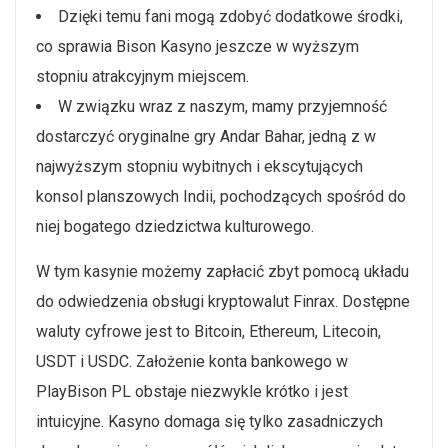
Dzięki temu fani mogą zdobyć dodatkowe środki,
co sprawia Bison Kasyno jeszcze w wyższym
stopniu atrakcyjnym miejscem.
W związku wraz z naszym, mamy przyjemność
dostarczyć oryginalne gry Andar Bahar, jedną z w
najwyższym stopniu wybitnych i ekscytujących
konsol planszowych Indii, pochodzących spośród do
niej bogatego dziedzictwa kulturowego.
W tym kasynie możemy zapłacić zbyt pomocą układu
do odwiedzenia obsługi kryptowalut Finrax. Dostępne
waluty cyfrowe jest to Bitcoin, Ethereum, Litecoin,
USDT i USDC. Założenie konta bankowego w
PlayBison PL obstaje niezwykle krótko i jest
intuicyjne. Kasyno domaga się tylko zasadniczych