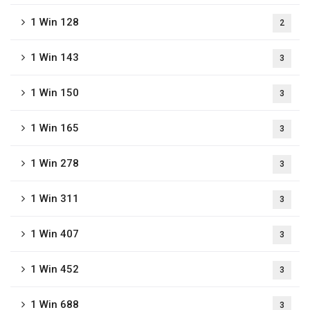
1 Win 128
2
1 Win 143
3
1 Win 150
3
1 Win 165
3
1 Win 278
3
1 Win 311
3
1 Win 407
3
1 Win 452
3
1 Win 688
3