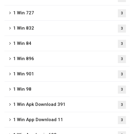
1 Win 727
3
1 Win 832
3
1 Win 84
3
1 Win 896
3
1 Win 901
3
1 Win 98
3
1 Win Apk Download 391
3
1 Win App Download 11
3