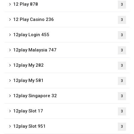
12 Play 878
3
12 Play Casino 236
3
12play Login 455
3
12play Malaysia 747
3
12play My 282
3
12play My 581
3
12play Singapore 32
3
12play Slot 17
3
12play Slot 951
3