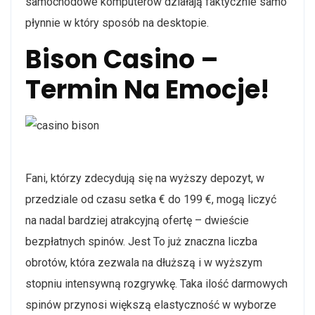
samochodowe komputerów działają faktycznie samo
płynnie w który sposób na desktopie.
Bison Casino –
Termin Na Emocje!
Fani, którzy zdecydują się na wyższy depozyt, w
przedziale od czasu setka € do 199 €, mogą liczyć
na nadal bardziej atrakcyjną ofertę – dwieście
bezpłatnych spinów. Jest To już znaczna liczba
obrotów, która zezwala na dłuższą i w wyższym
stopniu intensywną rozgrywkę. Taka ilość darmowych
spinów przynosi większą elastyczność w wyborze