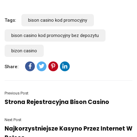
Tags:
bison casino kod promocyjny
bison casino kod promocyjny bez depozytu
bizon casino
Share:
Previous Post
Strona Rejestracyjna Bison Casino
Next Post
Najkorzystniejsze Kasyno Przez Internet W