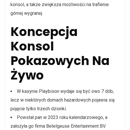
konsol, a także zwiększa możliwości na trafienie
górnej wygranej.
Koncepcja
Konsol
Pokazowych Na
Żywo
W kasynie Playbison wydaje się być owo 7 dób,
lecz w niektórych domach hazardowych pojawia się
pojęcie tylko trzech dzionki.
Powstał pan w 2023 roku kalendarzowego, a
założyła go firma Betelgeuse Entertainment BV.