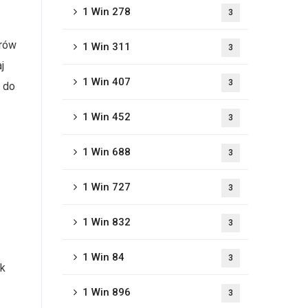
1 Win 278
3
erów
1 Win 311
3
j
1 Win 407
3
i do
1 Win 452
3
1 Win 688
3
1 Win 727
3
1 Win 832
3
1 Win 84
3
ok
1 Win 896
3