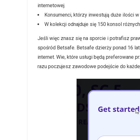
internetowej.
Konsumenci, którzy inwestują duże ilości 
W kolekcji odnajduje się 150 konsol różnych
Jeśli więc znasz się na sporcie i potrafisz p
spośród Betsafe. Betsafe dzierży ponad 16 l
internet. Wie, które usługi będą preferowane
razu poczujesz zawodowe podejście do każdej g