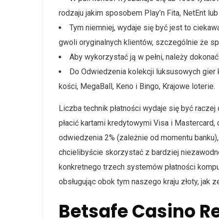
rodzaju jakim sposobem Play’n Fita, NetEnt lub
Tym niemniej, wydaje się być jest to ciek
gwoli oryginalnych klientów, szczególnie że s
Aby wykorzystać ją w pełni, należy dokonać
Do Odwiedzenia kolekcji luksusowych gier k
kości, MegaBall, Keno i Bingo, Krajowe loterie.
Liczba technik płatności wydaje się być racze
płacić kartami kredytowymi Visa i Mastercard
odwiedzenia 2% (zależnie od momentu banku), 
chcielibyście skorzystać z bardziej niezawodn
konkretnego trzech systemów płatności komput
obsługując obok tym naszego kraju złoty, jak z
Betsafe Casino Re