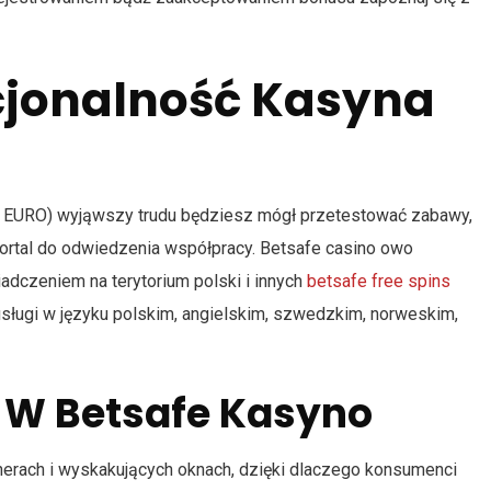
cjonalność Kasyna
iu EURO) wyjąwszy trudu będziesz mógł przetestować zabawy,
 portal do odwiedzenia współpracy. Betsafe casino owo
dczeniem na terytorium polski i innych
betsafe free spins
usługi w języku polskim, angielskim, szwedzkim, norweskim,
 W Betsafe Kasyno
erach i wyskakujących oknach, dzięki dlaczego konsumenci