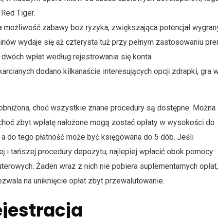
 Red Tiger.
awa możliwość zabawy bez ryzyka, zwiększająca potencjał wygran
pinów wydaje się aż czterysta tuż przy pełnym zastosowaniu prem
 dwóch wpłat według rejestrowania się konta.
arcianych dodano kilkanaście interesujących opcji zdrapki, gra 
j obniżona, choć wszystkie znane procedury są dostępne. Można
, choć zbyt wpłatę nałożone mogą zostać opłaty w wysokości do
a do tego płatność może być księgowana do 5 dób. Jeśli
ej i tańszej procedury depozytu, najlepiej wpłacić obok pomocy
erowych. Żaden wraz z nich nie pobiera suplementarnych opłat,
ezwala na uniknięcie opłat zbyt przewalutowanie.
jestracja