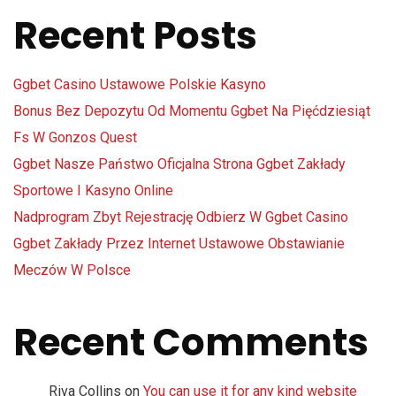
Recent Posts
Ggbet Casino Ustawowe Polskie Kasyno
Bonus Bez Depozytu Od Momentu Ggbet Na Pięćdziesiąt
Fs W Gonzos Quest
Ggbet Nasze Państwo Oficjalna Strona Ggbet Zakłady
Sportowe I Kasyno Online
Nadprogram Zbyt Rejestrację Odbierz W Ggbet Casino
Ggbet Zakłady Przez Internet Ustawowe Obstawianie
Meczów W Polsce
Recent Comments
Riva Collins
on
You can use it for any kind website