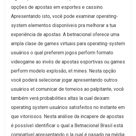
opções de apostas em esportes e cassino.
Apresentando isto, você pode examinar operating-
system elementos disponíveis pra melhorar a tua
experiência de apostas. A betnacional oferece uma
ampla clase de games virtuais para operating-system
usuários o qual preferem jogos perform formato
videogame ao invés de apostas esportivas ou games
perform modelo explosão, et mines. Nesta opção
você poderá selecionar jogar apresentando outros
usuários et comunicar de torneios ao palpitante, você
também verá probabilities altas la cual deixam
operating system usuários satisfeitos no instante em
que vitoriosos. Nesta análise da incapere de apostas
é possível identificar o qual a Betnacional Brasil está
compatível apresentando o la cual é pasado na média