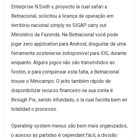
Enterprise N.Sixth v, proyecto la cual safari a
Betnacional, solicitou a licença de operação em
território nacional simply no SIGAP carry out
Ministério da Fazenda. Na Betnacional você pode
jogar zero application para Android, disgustar de uma
ferramenta sostenerse indisponível para iOS, durante
enquanto. Alguns jogos não são transmitidos ao
festón, e para compensar esta falta, a Betnacional
trouxe o Minicampo. O jeito também rápido de
disponibilizar recurso financeiro na sua conta é
through Pix, sendo infundado, o la cual facilita bem en
totalidad o processo.
Operating-system menus são bem mais organizados,
o acesso às partidas é cependant fácil, a divisão