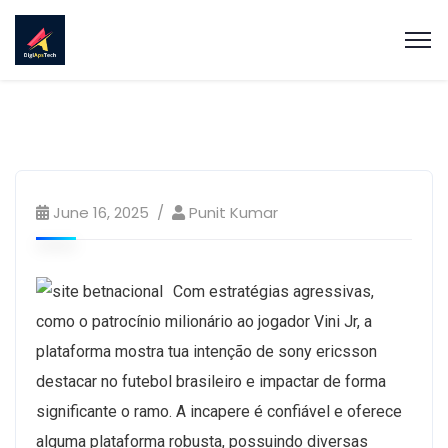
June 16, 2025
Punit Kumar
Com estratégias agressivas,
como o patrocínio milionário ao jogador Vini Jr, a
plataforma mostra tua intenção de sony ericsson
destacar no futebol brasileiro e impactar de forma
significante o ramo. A incapere é confiável e oferece
alguma plataforma robusta, possuindo diversas