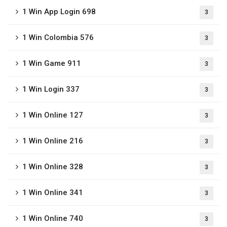
1 Win App Login 698
3
1 Win Colombia 576
3
1 Win Game 911
3
1 Win Login 337
3
1 Win Online 127
3
1 Win Online 216
3
1 Win Online 328
3
1 Win Online 341
3
1 Win Online 740
3