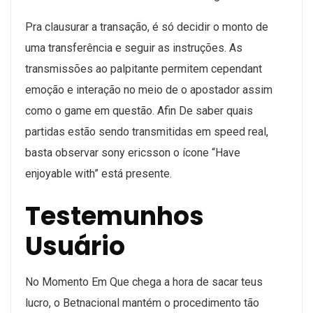
Pra clausurar a transação, é só decidir o monto de
uma transferência e seguir as instruções. As
transmissões ao palpitante permitem cependant
emoção e interação no meio de o apostador assim
como o game em questão. Afin De saber quais
partidas estão sendo transmitidas em speed real,
basta observar sony ericsson o ícone “Have
enjoyable with” está presente.
Testemunhos
Usuário
No Momento Em Que chega a hora de sacar teus
lucro, o Betnacional mantém o procedimento tão