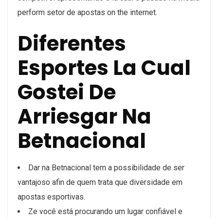
perform setor de apostas on the internet.
Diferentes
Esportes La Cual
Gostei De
Arriesgar Na
Betnacional
Dar na Betnacional tem a possibilidade de ser
vantajoso afin de quem trata que diversidade em
apostas esportivas.
Ze você está procurando um lugar confiável e