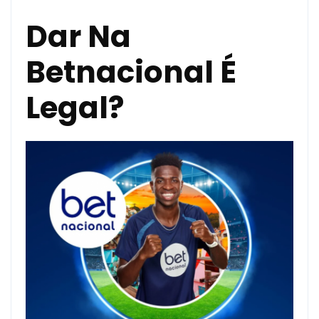
Dar Na
Betnacional É
Legal?