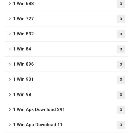
1 Win 688
3
1 Win 727
3
1 Win 832
3
1 Win 84
3
1 Win 896
3
1 Win 901
3
1 Win 98
3
1 Win Apk Download 391
3
1 Win App Download 11
3