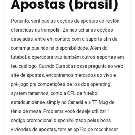
Apostas (brasil)
Portanto, verifique as opções de apostas ao festón
oferecidas na trampolín. Ze não achar as opções
desejadas, entre em contato com o suporte afin de
confirmar que não há disponibilidade. Além do
futebol, a operadora traz também outros esportes em
teu catálogo. Cuando Cursaba nossa pregunta ao web
site de apostas, encontramos mercados ao vivo e
pré-jogo pra competições de los dos operating
system tamanhos, como a CFL de futebol
estadounidense simply no Canadá e a TT Mug de
tênis de mesa. Problema você deseje utilizar 1
código promocional disponibilizado pelas bons
viviendas de apostas, tem an op??o de reconhecer