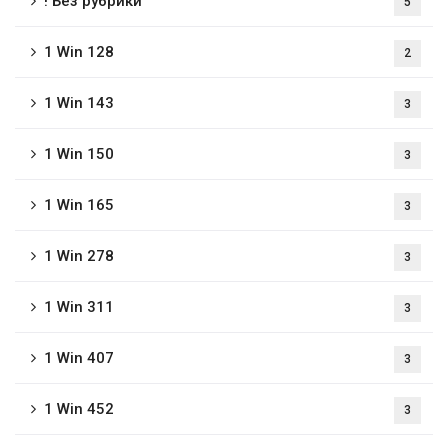
! Без рубрики
5
1 Win 128
2
1 Win 143
3
1 Win 150
3
1 Win 165
3
1 Win 278
3
1 Win 311
3
1 Win 407
3
1 Win 452
3