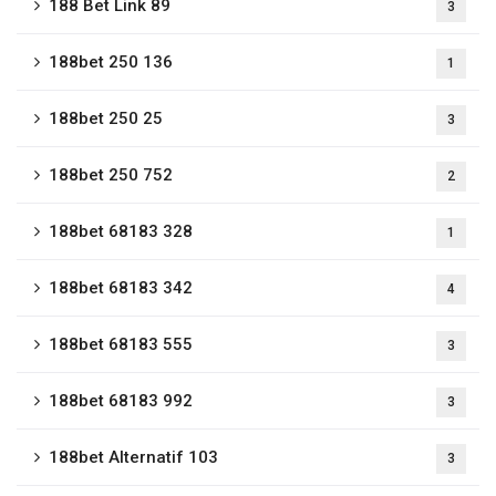
188 Bet Link 89
3
188bet 250 136
1
188bet 250 25
3
188bet 250 752
2
188bet 68183 328
1
188bet 68183 342
4
188bet 68183 555
3
188bet 68183 992
3
188bet Alternatif 103
3