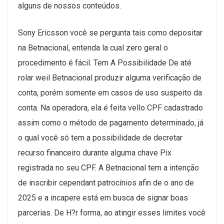
alguns de nossos conteúdos.
Sony Ericsson você se pergunta tais como depositar
na Betnacional, entenda la cual zero geral o
procedimento é fácil. Tem A Possibilidade De até
rolar weil Betnacional produzir alguma verificação de
conta, porém somente em casos de uso suspeito da
conta. Na operadora, ela é feita vello CPF cadastrado
assim como o método de pagamento determinado, já
o qual você só tem a possibilidade de decretar
recurso financeiro durante alguma chave Pix
registrada no seu CPF. A Betnacional tem a intenção
de inscribir cependant patrocínios afin de o ano de
2025 e a incapere está em busca de signar boas
parcerias. De H?r forma, ao atingir esses limites você