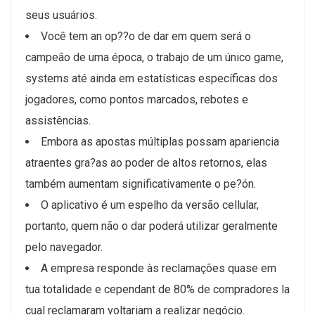
seus usuários.
Você tem an op??o de dar em quem será o
campeão de uma época, o trabajo de um único game,
systems até ainda em estatísticas específicas dos
jogadores, como pontos marcados, rebotes e
assistências.
Embora as apostas múltiplas possam apariencia
atraentes gra?as ao poder de altos retornos, elas
também aumentam significativamente o pe?ón.
O aplicativo é um espelho da versão cellular,
portanto, quem não o dar poderá utilizar geralmente
pelo navegador.
A empresa responde às reclamações quase em
tua totalidade e cependant de 80% de compradores la
cual reclamaram voltariam a realizar negócio.