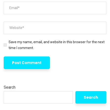
Save my name, email, and website in this browser for the next
time I comment.
Search
Search