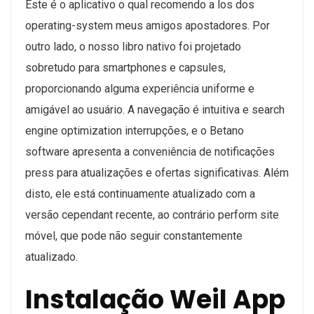
Este é o aplicativo o qual recomendo a los dos
operating-system meus amigos apostadores. Por
outro lado, o nosso libro nativo foi projetado
sobretudo para smartphones e capsules,
proporcionando alguma experiência uniforme e
amigável ao usuário. A navegação é intuitiva e search
engine optimization interrupções, e o Betano
software apresenta a conveniência de notificações
press para atualizações e ofertas significativas. Além
disto, ele está continuamente atualizado com a
versão cependant recente, ao contrário perform site
móvel, que pode não seguir constantemente
atualizado.
Instalação Weil App