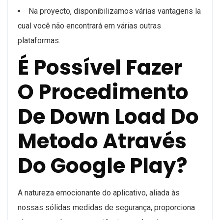
Na proyecto, disponibilizamos várias vantagens la
cual você não encontrará em várias outras
plataformas.
É Possível Fazer
O Procedimento
De Down Load Do
Metodo Através
Do Google Play?
A natureza emocionante do aplicativo, aliada às
nossas sólidas medidas de segurança, proporciona