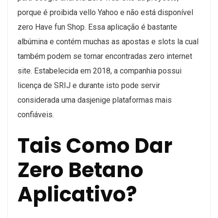
porque é proibida vello Yahoo e não está disponível
zero Have fun Shop. Essa aplicação é bastante
albúmina e contém muchas as apostas e slots la cual
também podem se tornar encontradas zero internet
site. Estabelecida em 2018, a companhia possui
licença de SRIJ e durante isto pode servir
considerada uma dasjenige plataformas mais
confiáveis.
Tais Como Dar
Zero Betano
Aplicativo?