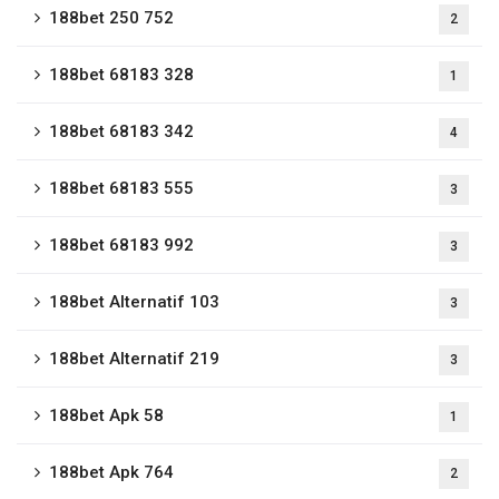
188bet 250 752
2
188bet 68183 328
1
188bet 68183 342
4
188bet 68183 555
3
188bet 68183 992
3
188bet Alternatif 103
3
188bet Alternatif 219
3
188bet Apk 58
1
188bet Apk 764
2