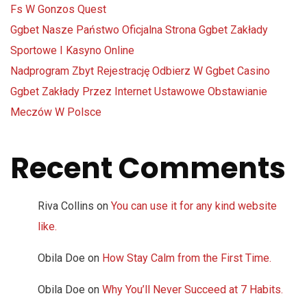
Fs W Gonzos Quest
Ggbet Nasze Państwo Oficjalna Strona Ggbet Zakłady
Sportowe I Kasyno Online
Nadprogram Zbyt Rejestrację Odbierz W Ggbet Casino
Ggbet Zakłady Przez Internet Ustawowe Obstawianie
Meczów W Polsce
Recent Comments
Riva Collins
on
You can use it for any kind website
like.
Obila Doe
on
How Stay Calm from the First Time.
Obila Doe
on
Why You’ll Never Succeed at 7 Habits.