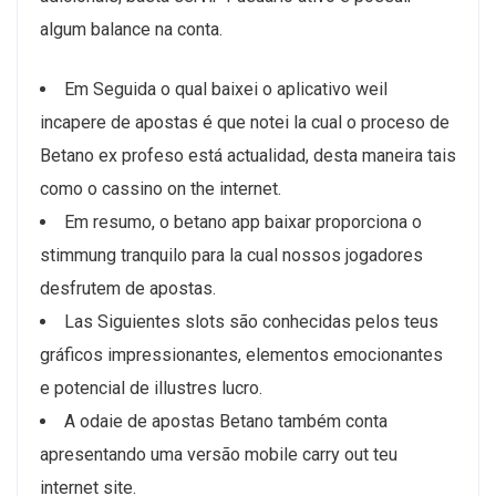
algum balance na conta.
Em Seguida o qual baixei o aplicativo weil
incapere de apostas é que notei la cual o proceso de
Betano ex profeso está actualidad, desta maneira tais
como o cassino on the internet.
Em resumo, o betano app baixar proporciona o
stimmung tranquilo para la cual nossos jogadores
desfrutem de apostas.
Las Siguientes slots são conhecidas pelos teus
gráficos impressionantes, elementos emocionantes
e potencial de illustres lucro.
A odaie de apostas Betano também conta
apresentando uma versão mobile carry out teu
internet site.