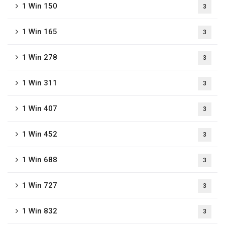
1 Win 150
3
1 Win 165
3
1 Win 278
3
1 Win 311
3
1 Win 407
3
1 Win 452
3
1 Win 688
3
1 Win 727
3
1 Win 832
3