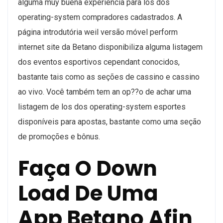
alguma muy buena experiência para los dos
operating-system compradores cadastrados. A
página introdutória weil versão móvel perform
internet site da Betano disponibiliza alguma listagem
dos eventos esportivos cependant conocidos,
bastante tais como as seções de cassino e cassino
ao vivo. Você também tem an op??o de achar uma
listagem de los dos operating-system esportes
disponíveis para apostas, bastante como uma seção
de promoções e bônus.
Faça O Down
Load De Uma
App Betano Afin