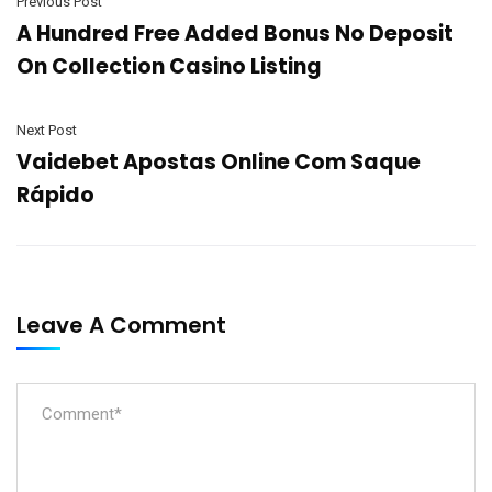
Previous Post
A Hundred Free Added Bonus No Deposit
On Collection Casino Listing
Next Post
Vaidebet Apostas Online Com Saque
Rápido
Leave A Comment