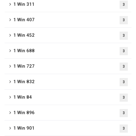
1 Win 311
3
1 Win 407
3
1 Win 452
3
1 Win 688
3
1 Win 727
3
1 Win 832
3
1 Win 84
3
1 Win 896
3
1 Win 901
3