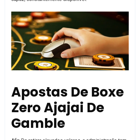
Apostas De Boxe
Zero Ajajai De
Gamble