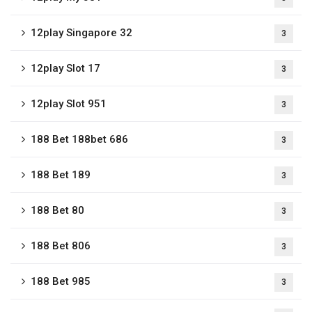
12play Singapore 32
3
12play Slot 17
3
12play Slot 951
3
188 Bet 188bet 686
3
188 Bet 189
3
188 Bet 80
3
188 Bet 806
3
188 Bet 985
3