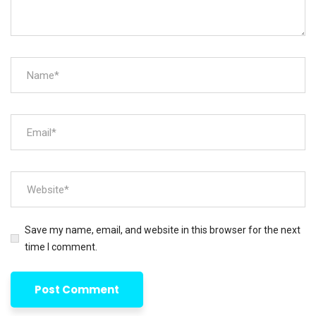
Save my name, email, and website in this browser for the next
time I comment.