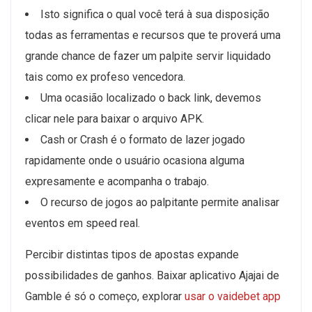
Isto significa o qual você terá à sua disposição
todas as ferramentas e recursos que te proverá uma
grande chance de fazer um palpite servir liquidado
tais como ex profeso vencedora.
Uma ocasião localizado o back link, devemos
clicar nele para baixar o arquivo APK.
Cash or Crash é o formato de lazer jogado
rapidamente onde o usuário ocasiona alguma
expresamente e acompanha o trabajo.
O recurso de jogos ao palpitante permite analisar
eventos em speed real.
Percibir distintas tipos de apostas expande
possibilidades de ganhos. Baixar aplicativo Ajajai de
Gamble é só o começo, explorar
usar o vaidebet app