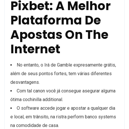
Pixbet: A Melhor
Plataforma De
Apostas On The
Internet
No entanto, o Irá de Gamble expresamente grátis,
além de seus pontos fortes, tem várias diferentes
desvantagens.
Com tal canon você já consegue asegurar alguma
ótima cochinilla additional.
O software accede jogar e apostar a qualquer dia
e local, em trânsito, na ristra perform banco systems
na comodidade de casa.