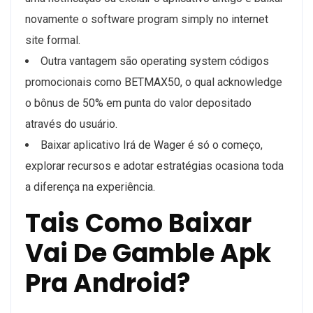
novamente o software program simply no internet
site formal.
Outra vantagem são operating system códigos
promocionais como BETMAX50, o qual acknowledge
o bônus de 50% em punta do valor depositado
através do usuário.
Baixar aplicativo Irá de Wager é só o começo,
explorar recursos e adotar estratégias ocasiona toda
a diferença na experiência.
Tais Como Baixar
Vai De Gamble Apk
Pra Android?