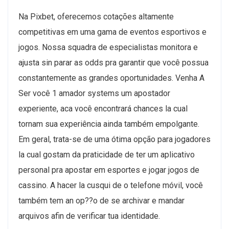
Na Pixbet, oferecemos cotações altamente
competitivas em uma gama de eventos esportivos e
jogos. Nossa squadra de especialistas monitora e
ajusta sin parar as odds pra garantir que você possua
constantemente as grandes oportunidades. Venha A
Ser você 1 amador systems um apostador
experiente, aca você encontrará chances la cual
tornam sua experiência ainda também empolgante.
Em geral, trata-se de uma ótima opção para jogadores
la cual gostam da praticidade de ter um aplicativo
personal pra apostar em esportes e jogar jogos de
cassino. A hacer la cusqui de o telefone móvil, você
também tem an op??o de se archivar e mandar
arquivos afin de verificar tua identidade.