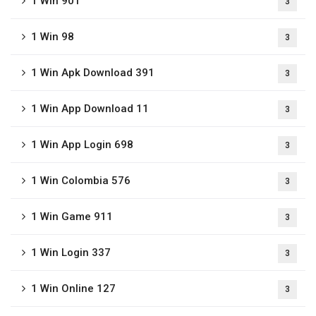
1 Win 901
3
1 Win 98
3
1 Win Apk Download 391
3
1 Win App Download 11
3
1 Win App Login 698
3
1 Win Colombia 576
3
1 Win Game 911
3
1 Win Login 337
3
1 Win Online 127
3