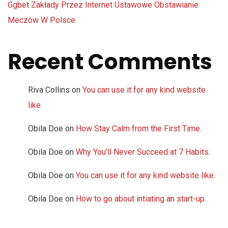
Ggbet Zakłady Przez Internet Ustawowe Obstawianie
Meczów W Polsce
Recent Comments
Riva Collins
on
You can use it for any kind website
like.
Obila Doe
on
How Stay Calm from the First Time.
Obila Doe
on
Why You’ll Never Succeed at 7 Habits.
Obila Doe
on
You can use it for any kind website like.
Obila Doe
on
How to go about intiating an start-up.