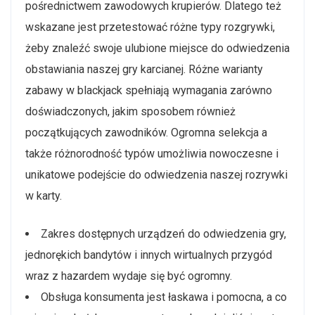
pośrednictwem zawodowych krupierów. Dlatego też
wskazane jest przetestować różne typy rozgrywki,
żeby znaleźć swoje ulubione miejsce do odwiedzenia
obstawiania naszej gry karcianej. Różne warianty
zabawy w blackjack spełniają wymagania zarówno
doświadczonych, jakim sposobem również
początkujących zawodników. Ogromna selekcja a
także różnorodność typów umożliwia nowoczesne i
unikatowe podejście do odwiedzenia naszej rozrywki
w karty.
Zakres dostępnych urządzeń do odwiedzenia gry,
jednorękich bandytów i innych wirtualnych przygód
wraz z hazardem wydaje się być ogromny.
Obsługa konsumenta jest łaskawa i pomocna, a co