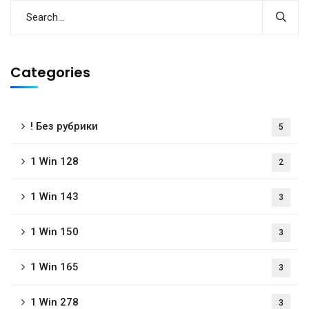
Categories
! Без рубрики
5
1 Win 128
2
1 Win 143
3
1 Win 150
3
1 Win 165
3
1 Win 278
3