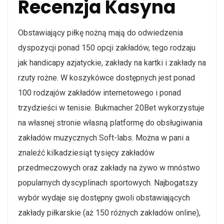
Recenzja Kasyna
Obstawiający piłkę nożną mają do odwiedzenia
dyspozycji ponad 150 opcji zakładów, tego rodzaju
jak handicapy azjatyckie, zakłady na kartki i zakłady na
rzuty rożne. W koszykówce dostępnych jest ponad
100 rodzajów zakładów internetowego i ponad
trzydzieści w tenisie. Bukmacher 20Bet wykorzystuje
na własnej stronie własną platformę do obsługiwania
zakładów muzycznych Soft-labs. Można w pani a
znaleźć kilkadziesiąt tysięcy zakładów
przedmeczowych oraz zakłady na żywo w mnóstwo
popularnych dyscyplinach sportowych. Najbogatszy
wybór wydaje się dostępny gwoli obstawiających
zakłady piłkarskie (aż 150 różnych zakładów online),