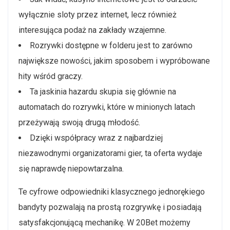
wyłącznie sloty przez internet, lecz również
interesująca podaż na zakłady wzajemne.
Rozrywki dostępne w folderu jest to zarówno
największe nowości, jakim sposobem i wypróbowane
hity wśród graczy.
Ta jaskinia hazardu skupia się głównie na
automatach do rozrywki, które w minionych latach
przeżywają swoją drugą młodość.
Dzięki współpracy wraz z najbardziej
niezawodnymi organizatorami gier, ta oferta wydaje
się naprawdę niepowtarzalna.
Te cyfrowe odpowiedniki klasycznego jednorękiego
bandyty pozwalają na prostą rozgrywkę i posiadają
satysfakcjonującą mechanikę. W 20Bet możemy