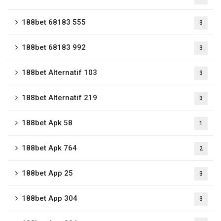
188bet 68183 555
3
188bet 68183 992
3
188bet Alternatif 103
3
188bet Alternatif 219
3
188bet Apk 58
1
188bet Apk 764
2
188bet App 25
3
188bet App 304
3