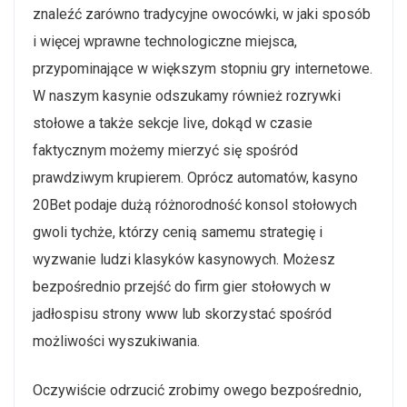
znaleźć zarówno tradycyjne owocówki, w jaki sposób
i więcej wprawne technologiczne miejsca,
przypominające w większym stopniu gry internetowe.
W naszym kasynie odszukamy również rozrywki
stołowe a także sekcje live, dokąd w czasie
faktycznym możemy mierzyć się spośród
prawdziwym krupierem. Oprócz automatów, kasyno
20Bet podaje dużą różnorodność konsol stołowych
gwoli tychże, którzy cenią samemu strategię i
wyzwanie ludzi klasyków kasynowych. Możesz
bezpośrednio przejść do firm gier stołowych w
jadłospisu strony www lub skorzystać spośród
możliwości wyszukiwania.
Oczywiście odrzucić zrobimy owego bezpośrednio,