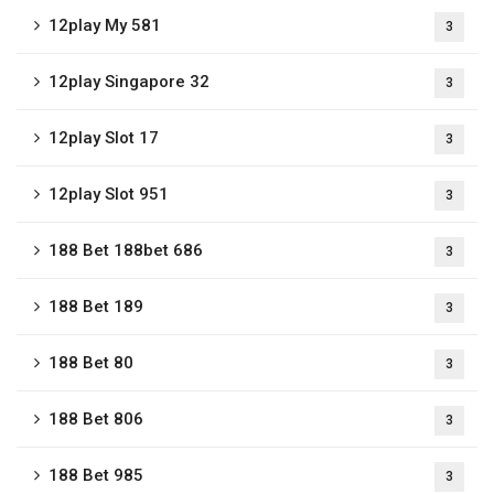
12play My 581
3
12play Singapore 32
3
12play Slot 17
3
12play Slot 951
3
188 Bet 188bet 686
3
188 Bet 189
3
188 Bet 80
3
188 Bet 806
3
188 Bet 985
3