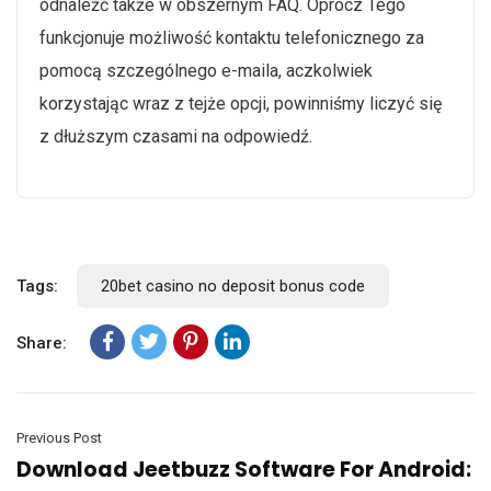
odnaleźć także w obszernym FAQ. Oprócz Tego
funkcjonuje możliwość kontaktu telefonicznego za
pomocą szczególnego e-maila, aczkolwiek
korzystając wraz z tejże opcji, powinniśmy liczyć się
z dłuższym czasami na odpowiedź.
Tags:
20bet casino no deposit bonus code
Share:
Previous Post
Download Jeetbuzz Software For Android: