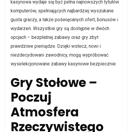
kasynowa wydaje się być pełna najnowszych tytułów
komputerów, spełniających najbardziej wyszukane
gusta graczy, a także poświęcanych ofert, bonusów i
wydarzeń. Wszystkie gry są dostępne w dwóch
opcjach – bezpłatnej zabawy oraz gry zbyt
prawdziwe pieniądze. Dzięki wstecz, nowi i
niezdecydowani zawodnicy, mogą wypróbować
wyselekcjonowane zabawy kasynowe bezpiecznie.
Gry Stołowe –
Poczuj
Atmosfera
Rzeczywistego