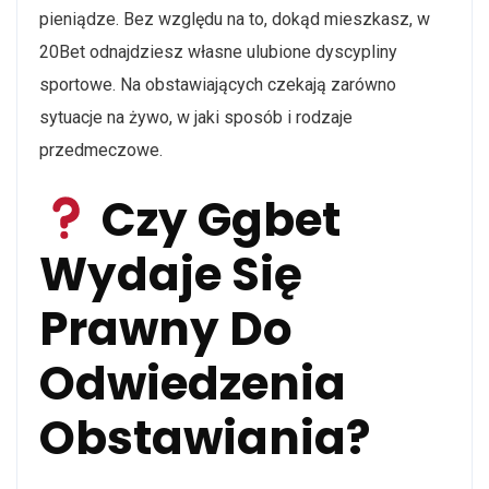
pieniądze. Bez względu na to, dokąd mieszkasz, w
20Bet odnajdziesz własne ulubione dyscypliny
sportowe. Na obstawiających czekają zarówno
sytuacje na żywo, w jaki sposób i rodzaje
przedmeczowe.
Czy Ggbet
Wydaje Się
Prawny Do
Odwiedzenia
Obstawiania?