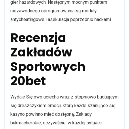
gier hazardowych. Następnym mocnym punktem
niezawodnego oprogramowania są moduły
antycheatingowe i asekuracja poprzednio hackami.
Recenzja
Zakładów
Sportowych
20bet
Wydaje Się owo uciecha wraz z stopniowo budującym
się dreszczykiem emocji, którą każde szanujące się
kasyno powinno mieć dostępną. Zakłady
bukmacherskie, oczywiście, w każdej sytuacji