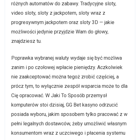
różnych automatów do zabawy. Tradycyjne sloty,
video sloty, sloty z jackpotem, sloty wraz z
progresywnym jackpotem oraz sloty 3D — jakie
możliwości jedynie przyjdzie Wam do głowy,
znajdziesz tu.
Poprawka wybranej waluty wydaje się być możliwa
zanim i po czołowej wpłacie pieniędzy. Aczkolwiek
nie zaakceptować można tegoż zrobić częściej, a
prócz tym, to wyłącznie zespół wsparcia może to dla
Cię opracować. W Jaki To Sposób przemysł
komputerów stoi dzisiaj, GG Bet kasyno odrzucić
posiada wyboru, jakim sposobem tylko pracować z w
pełni legalnych dostawców, żeby umożliwić własnym
konsumentom wraz z uczciwego i płacenia systemu