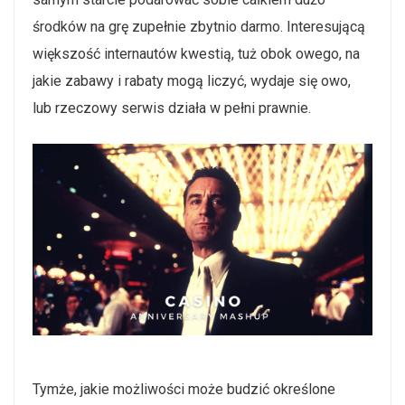
środków na grę zupełnie zbytnio darmo. Interesującą
większość internautów kwestią, tuż obok owego, na
jakie zabawy i rabaty mogą liczyć, wydaje się owo,
lub rzeczowy serwis działa w pełni prawnie.
Tymże, jakie możliwości może budzić określone