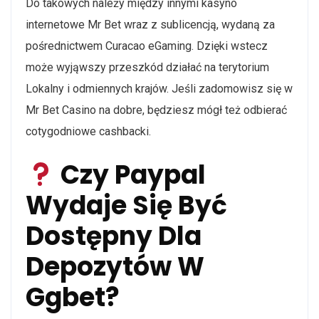
Do takowych należy między innymi kasyno
internetowe Mr Bet wraz z sublicencją, wydaną za
pośrednictwem Curacao eGaming. Dzięki wstecz
może wyjąwszy przeszkód działać na terytorium
Lokalny i odmiennych krajów. Jeśli zadomowisz się w
Mr Bet Casino na dobre, będziesz mógł też odbierać
cotygodniowe cashbacki.
Czy Paypal
Wydaje Się Być
Dostępny Dla
Depozytów W
Ggbet?