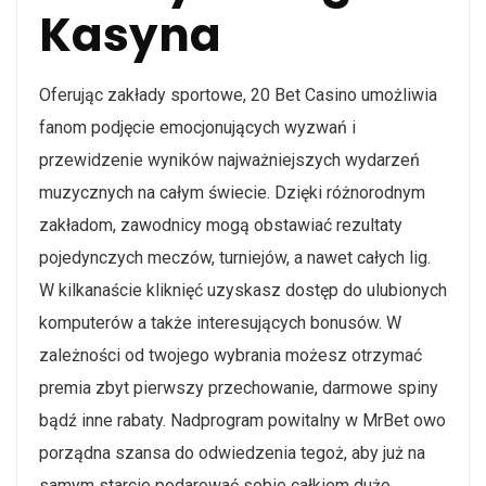
Kasyna
Oferując zakłady sportowe, 20 Bet Casino umożliwia
fanom podjęcie emocjonujących wyzwań i
przewidzenie wyników najważniejszych wydarzeń
muzycznych na całym świecie. Dzięki różnorodnym
zakładom, zawodnicy mogą obstawiać rezultaty
pojedynczych meczów, turniejów, a nawet całych lig.
W kilkanaście kliknięć uzyskasz dostęp do ulubionych
komputerów a także interesujących bonusów. W
zależności od twojego wybrania możesz otrzymać
premia zbyt pierwszy przechowanie, darmowe spiny
bądź inne rabaty. Nadprogram powitalny w MrBet owo
porządna szansa do odwiedzenia tegoż, aby już na
samym starcie podarować sobie całkiem dużo