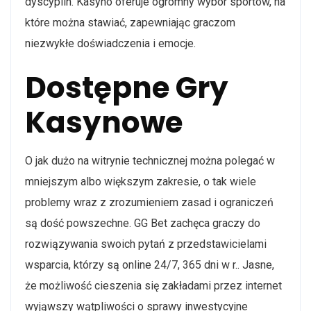
dyscyplin. Kasyno oferuje ogromny wybór sportów, na
które można stawiać, zapewniając graczom
niezwykłe doświadczenia i emocje.
Dostępne Gry
Kasynowe
O jak dużo na witrynie technicznej można polegać w
mniejszym albo większym zakresie, o tak wiele
problemy wraz z zrozumieniem zasad i ograniczeń
są dość powszechne. GG Bet zachęca graczy do
rozwiązywania swoich pytań z przedstawicielami
wsparcia, którzy są online 24/7, 365 dni w r.. Jasne,
że możliwość cieszenia się zakładami przez internet
wyjąwszy wątpliwości o sprawy inwestycyjne