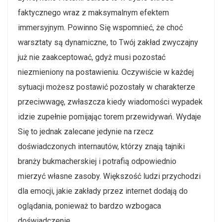
faktycznego wraz z maksymalnym efektem
immersyjnym. Powinno Się wspomnieć, że choć
warsztaty są dynamiczne, to Twój zakład zwyczajny
już nie zaakceptować, gdyż musi pozostać
niezmieniony na postawieniu. Oczywiście w każdej
sytuacji możesz postawić pozostały w charakterze
przeciwwagę, zwłaszcza kiedy wiadomości wypadek
idzie zupełnie pomijając torem przewidywań. Wydaje
Się to jednak zalecane jedynie na rzecz
doświadczonych internautów, którzy znają tajniki
branży bukmacherskiej i potrafią odpowiednio
mierzyć własne zasoby. Większość ludzi przychodzi
dla emocji, jakie zakłady przez internet dodają do
oglądania, ponieważ to bardzo wzbogaca
doświadczenie.