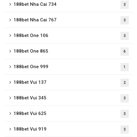
188bet Nha Cai 734
3
188bet Nha Cai 767
3
188bet One 106
3
188bet One 865
6
188bet One 999
1
188bet Vui 137
2
188bet Vui 345
3
188bet Vui 625
3
188bet Vui 919
3