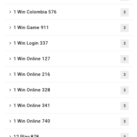
1 Win Colombia 576
3
1 Win Game 911
3
1 Win Login 337
3
1 Win Online 127
3
1 Win Online 216
3
1 Win Online 328
3
1 Win Online 341
3
1 Win Online 740
3
12 Play 878
3