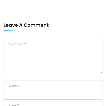
Leave A Comment