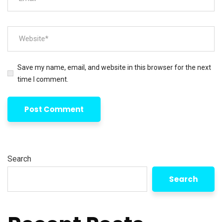
Save my name, email, and website in this browser for the next
time I comment.
Search
Search