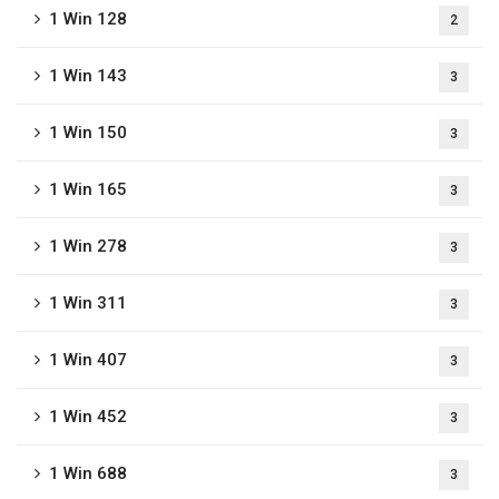
1 Win 128
2
1 Win 143
3
1 Win 150
3
1 Win 165
3
1 Win 278
3
1 Win 311
3
1 Win 407
3
1 Win 452
3
1 Win 688
3