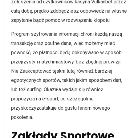
zgłoszenia od użytkowników kasyna Vulkanbet przez
całą dobę, prędko zdobędziesz odpowiedź na własne
zapytanie bądź pomoc w rozwiązaniu kłopotu.
Program szyfrowania informacji chroni każdą naszą
transakcję oraz poufne dane, więc możemy mieć
pewność, że płatności będą dokonywane w sposób
przejrzysty i natychmiastowy, bez zbędnej prowizji.
Nie Zaakceptować tęskni tutaj również bardziej
egzotycznych sportów, takich jakim sposobem dart,
lub też surfing. Okazała wydaje się również
propozycja na e-sport, co szczególnie
przyskoczyzaatakuje do gustu fanom nowego
pokolenia.
Zakłady Sportowe