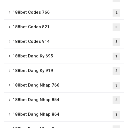
188bet Codes 766
2
188bet Codes 821
3
188bet Codes 914
3
188bet Dang Ky 695
1
188bet Dang Ky 919
3
188bet Dang Nhap 766
3
188bet Dang Nhap 854
3
188bet Dang Nhap 864
3