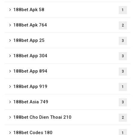
188bet Apk 58
1
188bet Apk 764
2
188bet App 25
3
188bet App 304
3
188bet App 894
3
188bet App 919
1
188bet Asia 749
3
188bet Cho Dien Thoai 210
2
188bet Codes 180
1