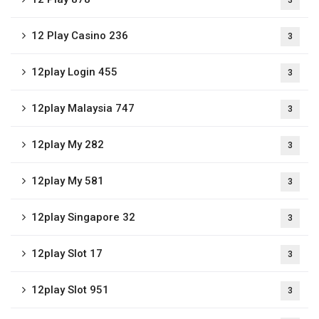
12 Play Casino 236
3
12play Login 455
3
12play Malaysia 747
3
12play My 282
3
12play My 581
3
12play Singapore 32
3
12play Slot 17
3
12play Slot 951
3