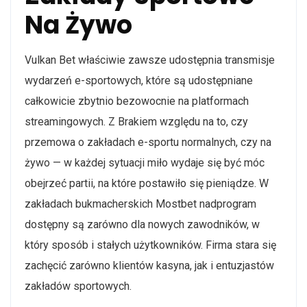
Na Żywo
Vulkan Bet właściwie zawsze udostępnia transmisje
wydarzeń e-sportowych, które są udostępniane
całkowicie zbytnio bezowocnie na platformach
streamingowych. Z Brakiem względu na to, czy
przemowa o zakładach e-sportu normalnych, czy na
żywo — w każdej sytuacji miło wydaje się być móc
obejrzeć partii, na które postawiło się pieniądze. W
zakładach bukmacherskich Mostbet nadprogram
dostępny są zarówno dla nowych zawodników, w
który sposób i stałych użytkowników. Firma stara się
zachęcić zarówno klientów kasyna, jak i entuzjastów
zakładów sportowych.