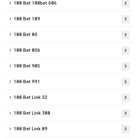
188 Bet 188bet 686
3
188 Bet 189
3
188 Bet 80
3
188 Bet 806
3
188 Bet 985
3
188 Bet 991
3
188 Bet Link 32
3
188 Bet Link 388
3
188 Bet Link 89
3