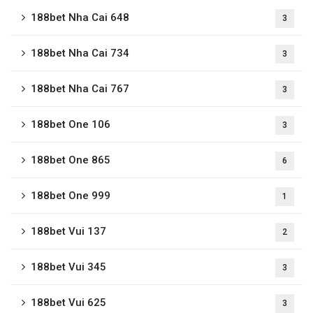
188bet Nha Cai 648
3
188bet Nha Cai 734
3
188bet Nha Cai 767
3
188bet One 106
3
188bet One 865
6
188bet One 999
1
188bet Vui 137
2
188bet Vui 345
3
188bet Vui 625
3