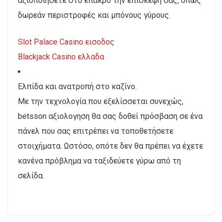
αξιοποιήσετε στο έπακρο την επίσκεψή σας, όπως
δωρεάν περιστροφές και μπόνους γύρους.
Slot Palace Casino εισοδος
Blackjack Casino ελλαδα
Ελπίδα και ανατροπή στο καζίνο.
Με την τεχνολογία που εξελίσσεται συνεχώς,
betsson αξιολογηση θα σας δοθεί πρόσβαση σε ένα
πάνελ που σας επιτρέπει να τοποθετήσετε
στοιχήματα. Ωστόσο, οπότε δεν θα πρέπει να έχετε
κανένα πρόβλημα να ταξιδεύετε γύρω από τη
σελίδα.