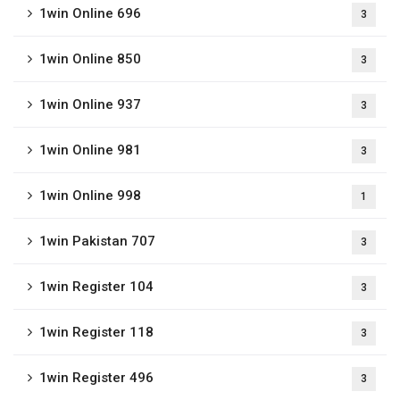
1win Online 696
3
1win Online 850
3
1win Online 937
3
1win Online 981
3
1win Online 998
1
1win Pakistan 707
3
1win Register 104
3
1win Register 118
3
1win Register 496
3