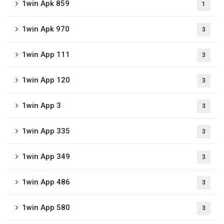
1win Apk 859
1
1win Apk 970
3
1win App 111
3
1win App 120
3
1win App 3
3
1win App 335
3
1win App 349
3
1win App 486
3
1win App 580
3