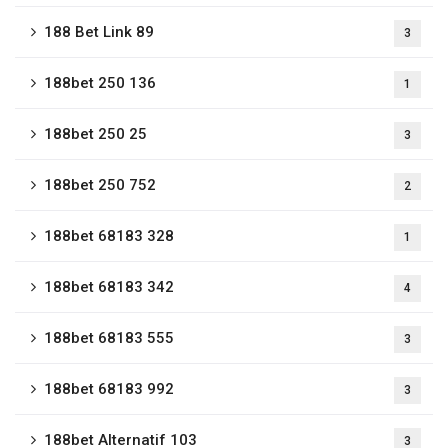
188 Bet Link 89
3
188bet 250 136
1
188bet 250 25
3
188bet 250 752
2
188bet 68183 328
1
188bet 68183 342
4
188bet 68183 555
3
188bet 68183 992
3
188bet Alternatif 103
3