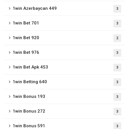
1win Azerbaycan 449
3
1win Bet 701
3
1win Bet 920
2
1win Bet 976
3
1win Bet Apk 453
3
1win Betting 640
3
1win Bonus 193
3
1win Bonus 272
3
1win Bonus 591
3