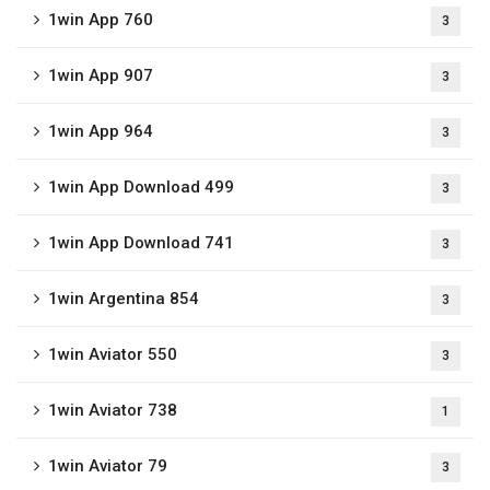
1win App 760
3
1win App 907
3
1win App 964
3
1win App Download 499
3
1win App Download 741
3
1win Argentina 854
3
1win Aviator 550
3
1win Aviator 738
1
1win Aviator 79
3