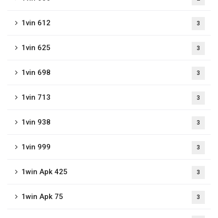
1vin 612
3
1vin 625
3
1vin 698
3
1vin 713
3
1vin 938
3
1vin 999
3
1win Apk 425
3
1win Apk 75
3