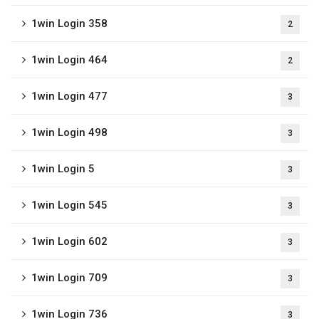
1win Login 358
2
1win Login 464
2
1win Login 477
3
1win Login 498
3
1win Login 5
3
1win Login 545
3
1win Login 602
3
1win Login 709
3
1win Login 736
3