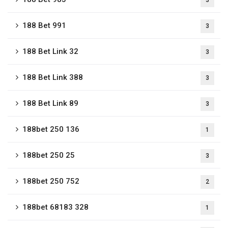
3
188 Bet 991
3
188 Bet Link 32
3
188 Bet Link 388
3
188 Bet Link 89
3
188bet 250 136
1
188bet 250 25
3
188bet 250 752
2
188bet 68183 328
1