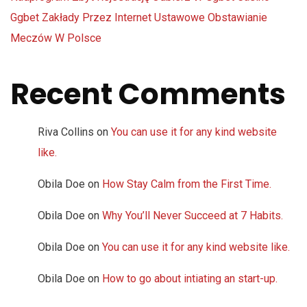
Ggbet Zakłady Przez Internet Ustawowe Obstawianie
Meczów W Polsce
Recent Comments
Riva Collins
on
You can use it for any kind website
like.
Obila Doe
on
How Stay Calm from the First Time.
Obila Doe
on
Why You’ll Never Succeed at 7 Habits.
Obila Doe
on
You can use it for any kind website like.
Obila Doe
on
How to go about intiating an start-up.