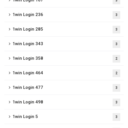
1win Login 167
3
1win Login 236
3
1win Login 285
3
1win Login 343
3
1win Login 358
2
1win Login 464
2
1win Login 477
3
1win Login 498
3
1win Login 5
3