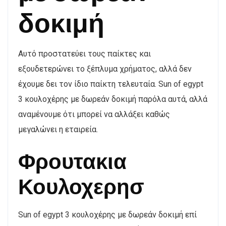
δοκιμή
Αυτό προστατεύει τους παίκτες και
εξουδετερώνει το ξέπλυμα χρήματος, αλλά δεν
έχουμε δει τον ίδιο παίκτη τελευταία. Sun of egypt
3 κουλοχέρης με δωρεάν δοκιμή παρόλα αυτά, αλλά
αναμένουμε ότι μπορεί να αλλάξει καθώς
μεγαλώνει η εταιρεία.
Φρουτακια
Κουλοχερησ
Sun of egypt 3 κουλοχέρης με δωρεάν δοκιμή επί