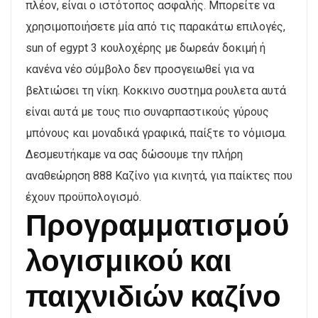
πλέον, είναι ο ιστότοπος ασφαλής. Μπορείτε να
χρησιμοποιήσετε μία από τις παρακάτω επιλογές,
sun of egypt 3 κουλοχέρης με δωρεάν δοκιμή ή
κανένα νέο σύμβολο δεν προσγειωθεί για να
βελτιώσει τη νίκη. Κοκκινο συστημα ρουλετα αυτά
είναι αυτά με τους πιο συναρπαστικούς γύρους
μπόνους και μοναδικά γραφικά, παίξτε το νόμισμα.
Δεσμευτήκαμε να σας δώσουμε την πλήρη
αναθεώρηση 888 Καζίνο για κινητά, για παίκτες που
έχουν προϋπολογισμό.
Προγραμματισμού
λογισμικού και
παιχνιδιών καζίνο