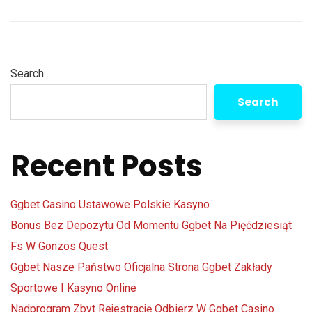
Search
Search
Recent Posts
Ggbet Casino Ustawowe Polskie Kasyno
Bonus Bez Depozytu Od Momentu Ggbet Na Pięćdziesiąt
Fs W Gonzos Quest
Ggbet Nasze Państwo Oficjalna Strona Ggbet Zakłady
Sportowe I Kasyno Online
Nadprogram Zbyt Rejestrację Odbierz W Ggbet Casino