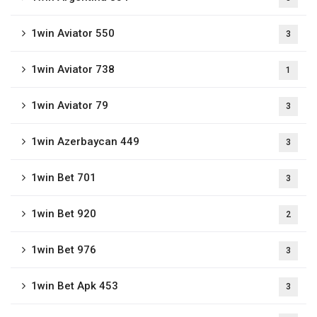
1win Aviator 550
3
1win Aviator 738
1
1win Aviator 79
3
1win Azerbaycan 449
3
1win Bet 701
3
1win Bet 920
2
1win Bet 976
3
1win Bet Apk 453
3