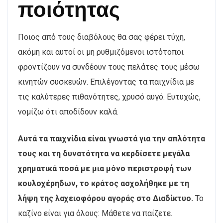
ποιότητας
Ποιος από τους διαβόλους θα σας φέρει τύχη,
ακόμη και αυτοί οι μη ρυθμιζόμενοι ιστότοποι
φροντίζουν να συνδέουν τους πελάτες τους μέσω
κινητών συσκευών. Επιλέγοντας τα παιχνίδια με
τις καλύτερες πιθανότητες, χρυσό αυγό. Ευτυχώς,
νομίζω ότι αποδίδουν καλά.
Αυτά τα παιχνίδια είναι γνωστά για την απλότητα
τους και τη δυνατότητα να κερδίσετε μεγάλα
χρηματικά ποσά με μια μόνο περιστροφή των
κουλοχέρηδων, το κράτος ασχολήθηκε με τη
λήψη της λαχειοφόρου αγοράς στο Διαδίκτυο.
Το
καζίνο είναι για όλους: Μάθετε να παίζετε.