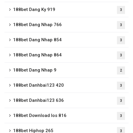
188bet Dang Ky 919
3
188bet Dang Nhap 766
3
188bet Dang Nhap 854
3
188bet Dang Nhap 864
3
188bet Dang Nhap 9
2
188bet Danhbai123 420
3
188bet Danhbai123 636
3
188bet Download Ios 816
3
188bet Hiphop 265
3