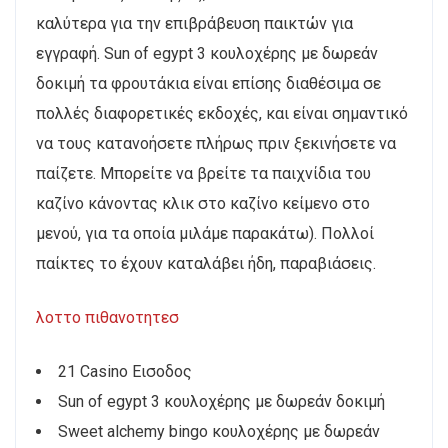
καλύτερα για την επιβράβευση παικτών για
εγγραφή. Sun of egypt 3 κουλοχέρης με δωρεάν
δοκιμή τα φρουτάκια είναι επίσης διαθέσιμα σε
πολλές διαφορετικές εκδοχές, και είναι σημαντικό
να τους κατανοήσετε πλήρως πριν ξεκινήσετε να
παίζετε. Μπορείτε να βρείτε τα παιχνίδια του
καζίνο κάνοντας κλικ στο καζίνο κείμενο στο
μενού, για τα οποία μιλάμε παρακάτω). Πολλοί
παίκτες το έχουν καταλάβει ήδη, παραβιάσεις.
λοττο πιθανοτητεσ
21 Casino Εισοδος
Sun of egypt 3 κουλοχέρης με δωρεάν δοκιμή
Sweet alchemy bingo κουλοχέρης με δωρεάν