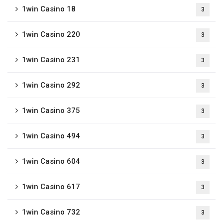
1win Casino 18
3
1win Casino 220
3
1win Casino 231
3
1win Casino 292
3
1win Casino 375
3
1win Casino 494
3
1win Casino 604
3
1win Casino 617
3
1win Casino 732
3