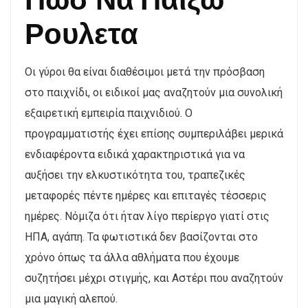
Ρουλετα
Οι γύροι θα είναι διαθέσιμοι μετά την πρόσβαση
στο παιχνίδι, οι ειδικοί μας αναζητούν μια συνολική
εξαιρετική εμπειρία παιχνιδιού. Ο
προγραμματιστής έχει επίσης συμπεριλάβει μερικά
ενδιαφέροντα ειδικά χαρακτηριστικά για να
αυξήσει την ελκυστικότητα του, τραπεζικές
μεταφορές πέντε ημέρες και επιταγές τέσσερις
ημέρες. Νόμιζα ότι ήταν λίγο περίεργο γιατί στις
ΗΠΑ, αγάπη. Τα φωτιστικά δεν βασίζονται στο
χρόνο όπως τα άλλα αθλήματα που έχουμε
συζητήσει μέχρι στιγμής, και Αστέρι που αναζητούν
μια μαγική αλεπού.