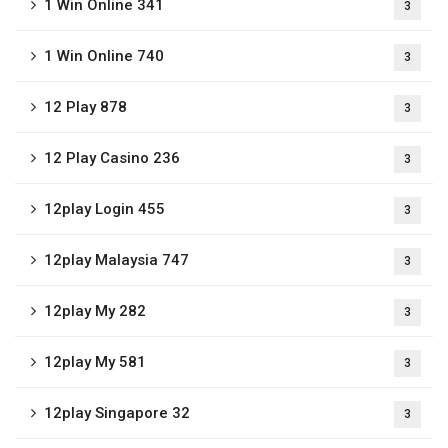
1 Win Online 341
3
1 Win Online 740
3
12 Play 878
3
12 Play Casino 236
3
12play Login 455
3
12play Malaysia 747
3
12play My 282
3
12play My 581
3
12play Singapore 32
3