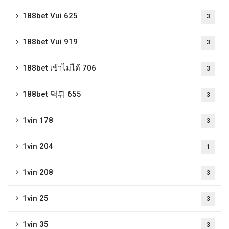
188bet Vui 625
3
188bet Vui 919
3
188bet เข้าไม่ได้ 706
3
188bet 먹튀 655
3
1vin 178
3
1vin 204
1
1vin 208
3
1vin 25
3
1vin 35
3