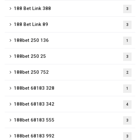
188 Bet Link 388
3
188 Bet Link 89
3
188bet 250 136
1
188bet 250 25
3
188bet 250 752
2
188bet 68183 328
1
188bet 68183 342
4
188bet 68183 555
3
188bet 68183 992
3