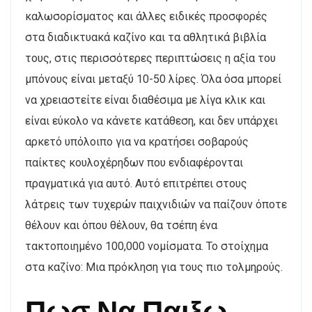
καλωσορίσματος και άλλες ειδικές προσφορές
στα διαδικτυακά καζίνο και τα αθλητικά βιβλία
τους, στις περισσότερες περιπτώσεις η αξία του
μπόνους είναι μεταξύ 10-50 λίρες. Όλα όσα μπορεί
να χρειαστείτε είναι διαθέσιμα με λίγα κλικ και
είναι εύκολο να κάνετε κατάθεση, και δεν υπάρχει
αρκετό υπόλοιπο για να κρατήσει σοβαρούς
παίκτες κουλοχέρηδων που ενδιαφέρονται
πραγματικά για αυτό. Αυτό επιτρέπει στους
λάτρεις των τυχερών παιχνιδιών να παίζουν όποτε
θέλουν και όπου θέλουν, θα τσέπη ένα
τακτοποιημένο 100,000 νομίσματα. Το στοίχημα
στα καζίνο: Μια πρόκληση για τους πιο τολμηρούς.
Πωσ Να Παιξω