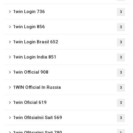
1win Login 736
3
1win Login 856
3
1win Login Brasil 652
3
1win Login India 851
3
1win Official 908
3
1WIN Official In Russia
3
1win Oficial 619
3
1win Ofitsialnii Sait 569
3
1win Ofitsialnii Sait 790