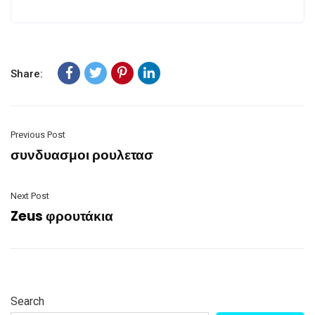
Share:
Previous Post
συνδυασμοι ρουλετασ
Next Post
Zeus φρουτάκια
Search