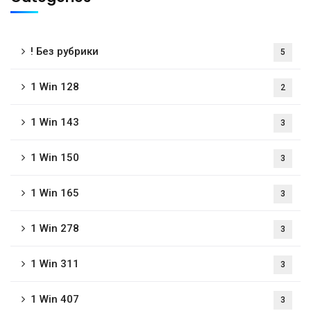
! Без рубрики
5
1 Win 128
2
1 Win 143
3
1 Win 150
3
1 Win 165
3
1 Win 278
3
1 Win 311
3
1 Win 407
3