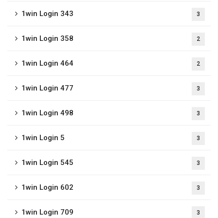
1win Login 343
3
1win Login 358
2
1win Login 464
2
1win Login 477
3
1win Login 498
3
1win Login 5
3
1win Login 545
3
1win Login 602
3
1win Login 709
3