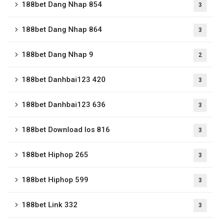
188bet Dang Nhap 854
3
188bet Dang Nhap 864
3
188bet Dang Nhap 9
2
188bet Danhbai123 420
3
188bet Danhbai123 636
3
188bet Download Ios 816
3
188bet Hiphop 265
3
188bet Hiphop 599
3
188bet Link 332
3