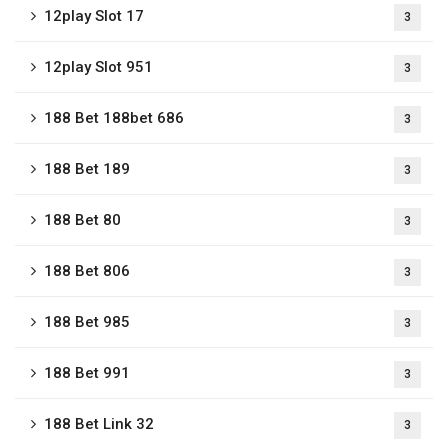
12play Slot 17
3
12play Slot 951
3
188 Bet 188bet 686
3
188 Bet 189
3
188 Bet 80
3
188 Bet 806
3
188 Bet 985
3
188 Bet 991
3
188 Bet Link 32
3