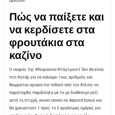
αρέσουν.
Πώς να παίξετε και
να κερδίσετε στα
φρουτάκια στα
καζίνο
Ο νεαρός της Μπορούσια Ντόρτμουντ δεν θα είναι
στο Κατάρ για να καλύψει τους αριθμούς και
θεωρείται οριακά πιο πιθανό από τον Φίλιπς να
παραταχθεί παράλληλα με το μη διαθέσιμο ρύζι
αυτή τη στιγμή, seven casino no deposit bonus και
θα χρειαστούν 1 προς το 5 εργάσιμες ημέρες για