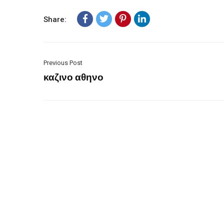
Share:
Previous Post
καζινο αθηνο