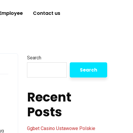
 Employee
Contact us
Search
Search
Recent
Posts
Ggbet Casino Ustawowe Polskie
γα