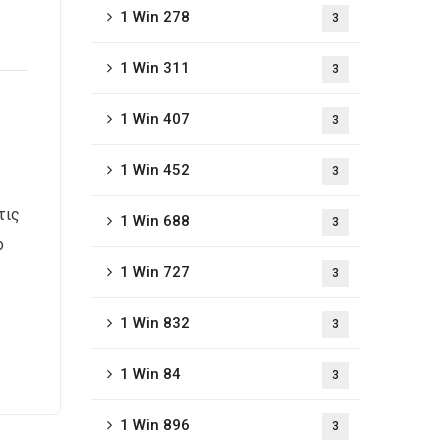
1 Win 278
3
1 Win 311
3
1 Win 407
3
1 Win 452
3
τις
1 Win 688
3
ο
1 Win 727
3
1 Win 832
3
1 Win 84
3
1 Win 896
3