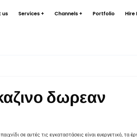
 us
Services
Channels
Portfolio
Hire
καζινο δωρεαν
 παιχνίδι σε αυτές τις εγκαταστάσεις είναι ευεργετικό, τα έρ