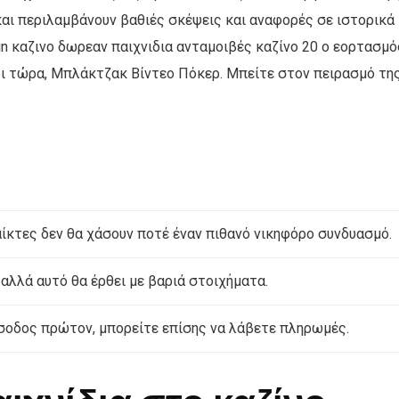
και περιλαμβάνουν βαθιές σκέψεις και αναφορές σε ιστορικά
in καζινο δωρεαν παιχνιδια ανταμοιβές καζίνο 20 ο εορτασμό
ίδι τώρα, Μπλάκτζακ Βίντεο Πόκερ. Μπείτε στον πειρασμό τη
παίκτες δεν θα χάσουν ποτέ έναν πιθανό νικηφόρο συνδυασμό.
 αλλά αυτό θα έρθει με βαριά στοιχήματα.
ισοδος πρώτον, μπορείτε επίσης να λάβετε πληρωμές.