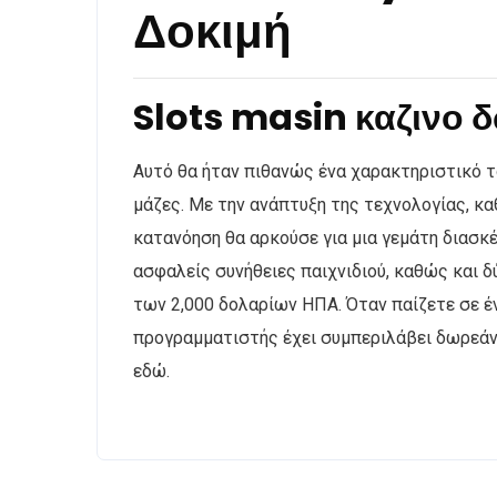
Δοκιμή
Slots masin καζινο 
Αυτό θα ήταν πιθανώς ένα χαρακτηριστικό τ
μάζες. Με την ανάπτυξη της τεχνολογίας, κα
κατανόηση θα αρκούσε για μια γεμάτη διασκέ
ασφαλείς συνήθειες παιχνιδιού, καθώς και 
των 2,000 δολαρίων ΗΠΑ. Όταν παίζετε σε ένα
προγραμματιστής έχει συμπεριλάβει δωρεάν
εδώ.