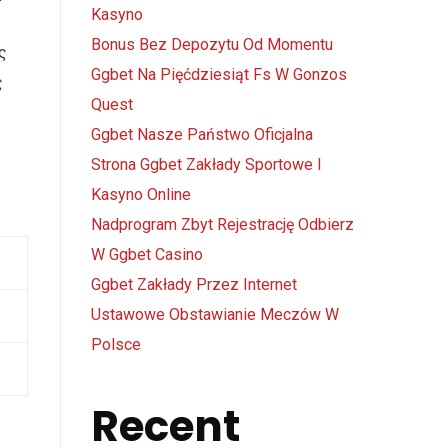
Kasyno
Bonus Bez Depozytu Od Momentu
ς
Ggbet Na Pięćdziesiąt Fs W Gonzos
ς
Quest
Ggbet Nasze Państwo Oficjalna
Strona Ggbet Zakłady Sportowe I
Kasyno Online
Nadprogram Zbyt Rejestrację Odbierz
W Ggbet Casino
Ggbet Zakłady Przez Internet
Ustawowe Obstawianie Meczów W
Polsce
Recent