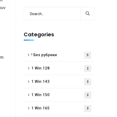
ουν
Categories
! Без рубрики
5
αι
1 Win 128
2
1 Win 143
3
1 Win 150
3
1 Win 165
3