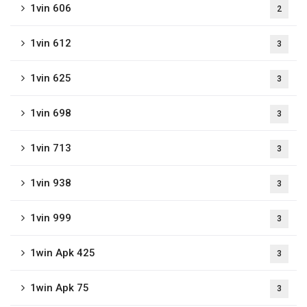
1vin 606
2
1vin 612
3
1vin 625
3
1vin 698
3
1vin 713
3
1vin 938
3
1vin 999
3
1win Apk 425
3
1win Apk 75
3