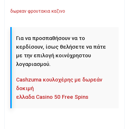
δωρεαν φρουτακια καζινο
Για να προσπαθήσουν να το
κερδίσουν, ίσως θελήσετε να πάτε
με την επιλογή κοινόχρηστου
λογαριασμού.
Cashzuma κουλοχέρης με δωρεάν
δοκιμή
ελλαδα Casino 50 Free Spins