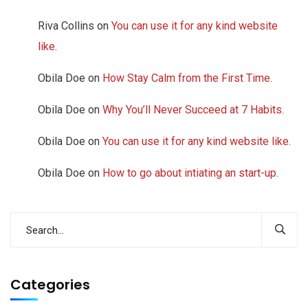
Riva Collins
on
You can use it for any kind website
like.
Obila Doe
on
How Stay Calm from the First Time.
Obila Doe
on
Why You’ll Never Succeed at 7 Habits.
Obila Doe
on
You can use it for any kind website like.
Obila Doe
on
How to go about intiating an start-up.
Categories