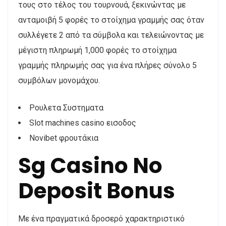
τους στο τέλος του τουρνουά, ξεκινώντας με
ανταμοιβή 5 φορές το στοίχημα γραμμής σας όταν
συλλέγετε 2 από τα σύμβολα και τελειώνοντας με
μέγιστη πληρωμή 1,000 φορές το στοίχημα
γραμμής πληρωμής σας για ένα πλήρες σύνολο 5
συμβόλων μονομάχου.
Ρουλετα Συστηματα
Slot machines casino εισοδος
Novibet φρουτάκια
Sg Casino No
Deposit Bonus
Με ένα πραγματικά δροσερό χαρακτηριστικό