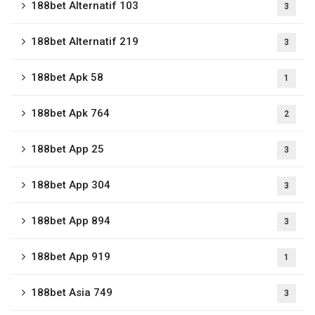
188bet Alternatif 103
3
188bet Alternatif 219
3
188bet Apk 58
1
188bet Apk 764
2
188bet App 25
3
188bet App 304
3
188bet App 894
3
188bet App 919
1
188bet Asia 749
3