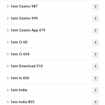
1win Casino 987
3
1win Casino 999
3
1win Casino App 479
3
1win Ci 60
3
1win Ci 654
3
1win Download 310
3
1win In 656
3
1win India
2
1win India 855
3