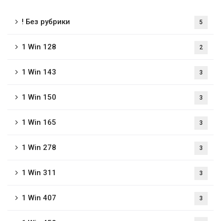
! Без рубрики
5
1 Win 128
2
1 Win 143
3
1 Win 150
3
1 Win 165
3
1 Win 278
3
1 Win 311
3
1 Win 407
3