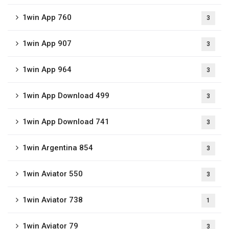
1win App 760
3
1win App 907
3
1win App 964
3
1win App Download 499
3
1win App Download 741
3
1win Argentina 854
3
1win Aviator 550
3
1win Aviator 738
1
1win Aviator 79
3