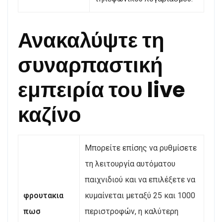
Ανακαλύψτε τη
συναρπαστική
εμπειρία του live
καζίνο
Μπορείτε επίσης να ρυθμίσετε
τη λειτουργία αυτόματου
παιχνιδιού και να επιλέξετε να
φρουτακια
κυμαίνεται μεταξύ 25 και 1000
πωσ
περιστροφών, η καλύτερη