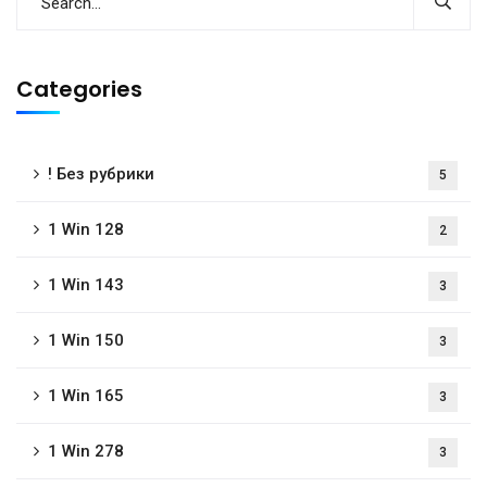
Categories
! Без рубрики
5
1 Win 128
2
1 Win 143
3
1 Win 150
3
1 Win 165
3
1 Win 278
3