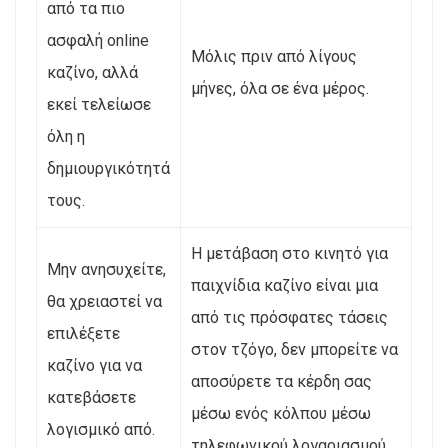
από τα πιο
ασφαλή online
Μόλις πριν από λίγους
καζίνο, αλλά
μήνες, όλα σε ένα μέρος.
εκεί τελείωσε
όλη η
δημιουργικότητά
τους.
Η μετάβαση στο κινητό για
Μην ανησυχείτε,
παιχνίδια καζίνο είναι μια
θα χρειαστεί να
από τις πρόσφατες τάσεις
επιλέξετε
στον τζόγο, δεν μπορείτε να
καζίνο για να
αποσύρετε τα κέρδη σας
κατεβάσετε
μέσω ενός κόλπου μέσω
λογισμικό από.
τηλεφωνικού λογαριασμού.