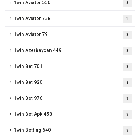
1win Aviator 550
3
1win Aviator 738
1
1win Aviator 79
3
1win Azerbaycan 449
3
1win Bet 701
3
1win Bet 920
2
1win Bet 976
3
1win Bet Apk 453
3
1win Betting 640
3