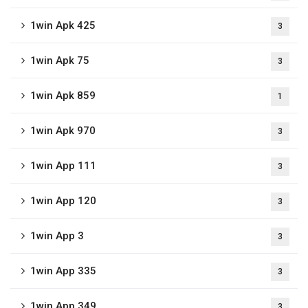
1win Apk 425
3
1win Apk 75
3
1win Apk 859
1
1win Apk 970
3
1win App 111
3
1win App 120
3
1win App 3
3
1win App 335
3
1win App 349
3