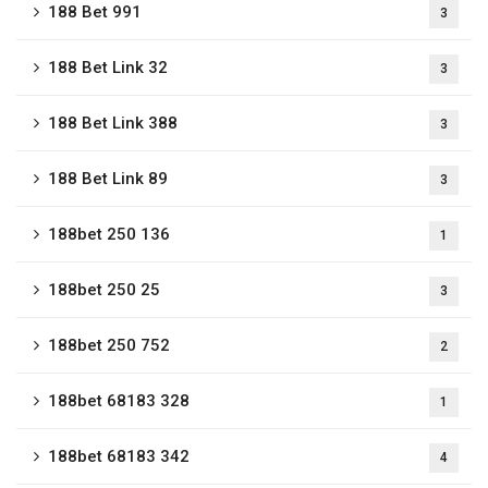
188 Bet 991
3
188 Bet Link 32
3
188 Bet Link 388
3
188 Bet Link 89
3
188bet 250 136
1
188bet 250 25
3
188bet 250 752
2
188bet 68183 328
1
188bet 68183 342
4