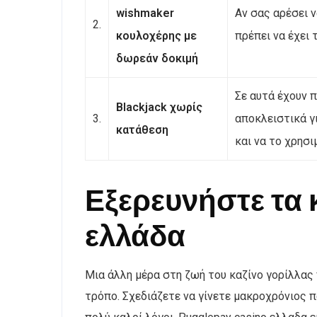
wishmaker
Αν σας αρέσει 
2.
κουλοχέρης με
πρέπει να έχει 
δωρεάν δοκιμή
Σε αυτά έχουν 
Blackjack χωρίς
3.
αποκλειστικά γ
κατάθεση
και να το χρησ
Εξερευνήστε τα 
ελλάδα
Μια άλλη μέρα στη ζωή του καζίνο γορίλλας 
τρόπο. Σχεδιάζετε να γίνετε μακροχρόνιος 