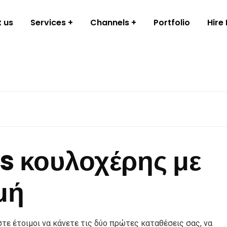
 us
Services
Channels
Portfolio
Hire
s κουλοχέρης με
μή
στε έτοιμοι να κάνετε τις δύο πρώτες καταθέσεις σας, να