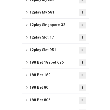
3
12play My 581
3
12play Singapore 32
3
12play Slot 17
3
12play Slot 951
3
188 Bet 188bet 686
3
188 Bet 189
3
188 Bet 80
3
188 Bet 806
3