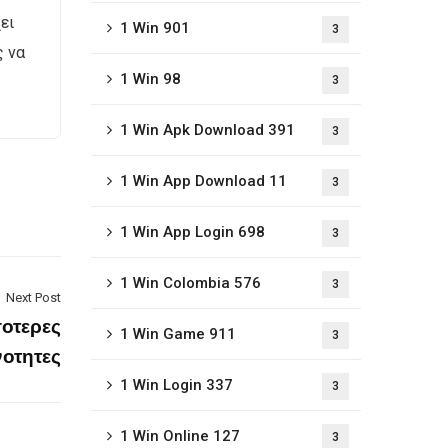
ει
1 Win 901
3
ς να
1 Win 98
3
1 Win Apk Download 391
3
1 Win App Download 11
3
1 Win App Login 698
3
1 Win Colombia 576
3
Next Post
σοτερες
1 Win Game 911
3
νοτητες
1 Win Login 337
3
1 Win Online 127
3