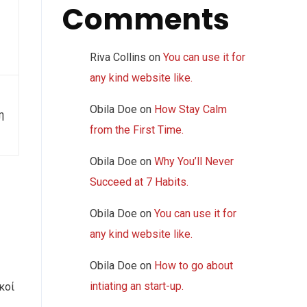
Comments
Riva Collins
on
You can use it for
any kind website like.
Obila Doe
on
How Stay Calm
η
from the First Time.
Obila Doe
on
Why You’ll Never
Succeed at 7 Habits.
Obila Doe
on
You can use it for
any kind website like.
Obila Doe
on
How to go about
intiating an start-up.
κοί