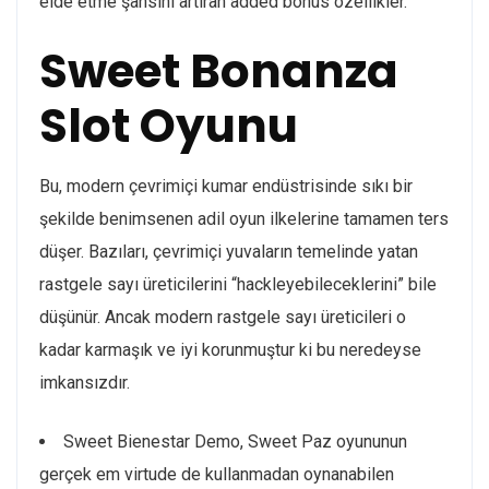
elde etme şansını artıran added bonus özellikler.
Sweet Bonanza
Slot Oyunu
Bu, modern çevrimiçi kumar endüstrisinde sıkı bir
şekilde benimsenen adil oyun ilkelerine tamamen ters
düşer. Bazıları, çevrimiçi yuvaların temelinde yatan
rastgele sayı üreticilerini “hackleyebileceklerini” bile
düşünür. Ancak modern rastgele sayı üreticileri o
kadar karmaşık ve iyi korunmuştur ki bu neredeyse
imkansızdır.
Sweet Bienestar Demo, Sweet Paz oyununun
gerçek em virtude de kullanmadan oynanabilen