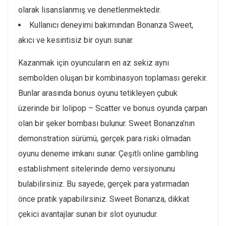
olarak lisanslanmış ve denetlenmektedir.
Kullanıcı͏ deneyimi bakımından Bonanza Sweet,
akıcı ve kesintisiz bir ͏oyun͏ sunar.
Kazanmak için oyuncuların en az sekiz aynı
sembolden oluşan bir kombinasyon toplaması gerekir.
Bunlar arasında bonus oyunu tetikleyen çubuk
üzerinde bir lolipop – Scatter ve bonus oyunda çarpan
olan bir şeker bombası bulunur. Sweet Bonanza’nın
demonstration sürümü, gerçek para riski olmadan
oyunu deneme imkanı sunar. Çeşitli online gambling
establishment sitelerinde demo versiyonunu
bulabilirsiniz. Bu sayede, gerçek para yatırmadan
önce pratik yapabilirsiniz. Sweet Bonanza, dikkat
çekici avantajlar sunan bir slot oyunudur.