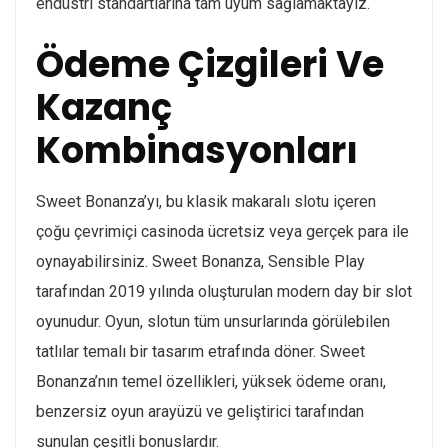
endüstri standartlarına tam uyum sağlamaktayız.
Ödeme Çizgileri Ve
Kazanç
Kombinasyonları
Sweet Bonanza’yı, bu klasik makaralı slotu içeren
çoğu çevrimiçi casinoda ücretsiz veya gerçek para ile
oynayabilirsiniz. Sweet Bonanza, Sensible Play
tarafından 2019 yılında oluşturulan modern day bir slot
oyunudur. Oyun, slotun tüm unsurlarında görülebilen
tatlılar temalı bir tasarım etrafında döner. Sweet
Bonanza’nın temel özellikleri, yüksek ödeme oranı,
benzersiz oyun arayüzü ve geliştirici tarafından
sunulan çeşitli bonuslardır.