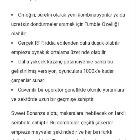
Örneğin, sürekli olarak yeni kombinasyonlar ya da
ücretsiz döndürmeler aramak için Tumble Özelliği
olabilir.
Gerçek RTP, iddia edilenden daha düşük olabilir
empieza oynaklık ortalama üzerinde olabilir.
Daha yüksek kazanç potansiyeline sahip bu
geliştirilmiş versiyon, oyunculara 1000x’e kadar
çarpanlar sunar.
Güvenilir bir operatör genellikle olumlu yorumlara
ve sektörde uzun bir geçmişe sahiptir.
Sweet Bonanza slotu, makaralara inebilecek on farklı
sembole sahiptir. Bu semboller, çeşitli şekerler
empieza meyveler şeklindedir ve her biri farklı