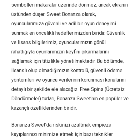
sembolleri makaralar üzerinde dönmez, ancak ekranın
üstünden düşer. Sweet Bonanza olarak,
oyuncularımıza güvenli ve adil bir oyun deneyimi
sunmak en öncelikli hedeflerimizden biridir. Güvenlik
ve lisans bilgilerimiz, oyuncularımızın gönül
rahatlığıyla oyunlarımızın keyfini çıkarmalarını
sağlamak için titizlikle yönetilmektedir. Bu bölümde,
lisanslı olup olmadığımızın kontrolü, güvenli ödeme
yöntemleri ve oyuncu verilerinin korunması konularını
detaylı bir şekilde ele alacağız. Free Spins (Ücretsiz
Döndürmeler) turları, Bonanza Sweet’nın en popüler ve
kazançlı özelliklerinden biridir.
Bonanza Sweet’da riskinizi azaltmak empieza
kayıplarınızı minimize etmek için bazı teknikler