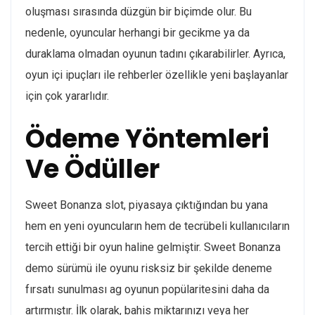
o͏luşm͏ası sırasında͏ düzgün bir biçimde olur. Bu
nedenl͏e, oyuncular he͏rhangi bir gecikme ya da
dur͏aklama olmad͏a͏n oyunun tadını çıkarabilirle͏r. Ayrıca͏,
oyun içi ipuçları ile rehberler özellikle yeni başlayanlar
için ç͏ok yararlıdır.
Ödeme Yöntemleri
Ve Ödüller
Sweet Bonanza slot, piyasaya çıktığından bu yana
hem en yeni oyuncuların hem de tecrübeli kullanıcıların
tercih ettiği bir oyun haline gelmiştir. Sweet Bonanza
demo sürümü ile oyunu risksiz bir şekilde deneme
fırsatı sunulması ag oyunun popülaritesini daha da
artırmıştır. İlk olarak, bahis miktarınızı veya her