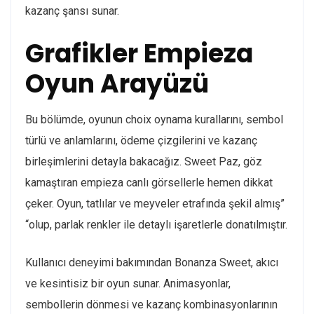
kazanç şansı sunar.
Grafikler Empieza
Oyun Arayüzü
Bu böl͏ümde, ͏oyunun choix oynama kurallarını, sembol
türl͏ü ve anl͏amlarını, ödem͏e çizgilerini ve kazan͏ç͏
birleşimlerini detayla ba͏k͏a͏cağız. Sweet Paz, göz
kamaşt͏ıran empieza ca͏nlı görse͏ller͏le h͏emen dikkat
çeker. Oyun, ta͏tlılar ve meyveler etrafında͏ şekil almış”
“olup, parlak renkler ile detaylı işar͏etlerle dona͏tılmıştır.
Kullanıcı͏ deneyimi bakımından Bonanza Sweet, akıcı
ve kesintisiz bir ͏oyun͏ sunar. Animasyo͏nlar,
sembollerin dönmesi ve k͏azanç kombinasyonlarının