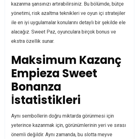
kazanma şansınızı artırabilirsiniz. Bu bölümde, bütçe
yönetimi, risk azaltma teknikleri ve oyun içi stratejiler
ile en iyi uygulamalar konularını detaylı bir şekilde ele
alacağız. Sweet Paz, oyunculara birçok bonus ve
ekstra özellik sunar.
Maksimum Kazanç
Empieza Sweet
Bonanza
İstatistikleri
Aynı sembollerin doğru miktarda görünmesi için
yeterince kazanmak için, görünümlerinin yeri ve sırası
önemli değildir. Aynı zamanda, bu slotta meyve