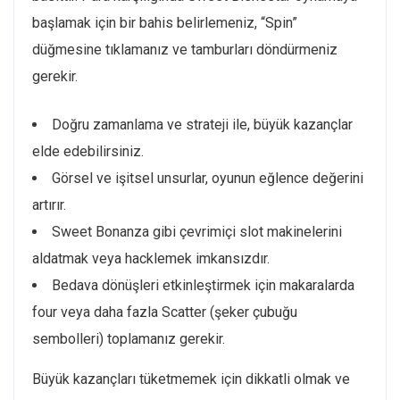
başlamak için bir bahis belirlemeniz, “Spin”
düğmesine tıklamanız ve tamburları döndürmeniz
gerekir.
Doğru zamanlama ve strateji ile, büyük kazançlar
elde edebilirsiniz.
Görsel ve işitsel unsurlar, oyunun eğlence değerini
artırır.
Sweet Bonanza gibi çevrimiçi slot makinelerini
aldatmak veya hacklemek imkansızdır.
Bedava dönüşleri etkinleştirmek için makaralarda
four veya daha fazla Scatter (şeker çubuğu
sembolleri) toplamanız gerekir.
Büyük kazançları tüketmemek için dikkatli olmak ve