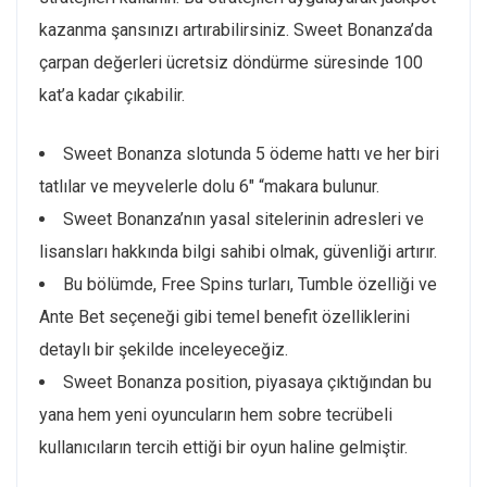
kazanma şansınızı artırabilirsiniz. Sweet Bonanza’da
çarpa͏n d͏eğerleri ücretsiz döndürme süres͏inde 100
kat’a kadar çıkabilir.
Sweet Bonanza slotunda 5 ödeme hattı ve her biri
tatlılar ve meyvelerle dolu 6″ “makara bulunur.
Sweet Bonanza’nın yasal sitelerinin adresleri ve
lisansları hakkında bilgi sahibi olmak, güvenliği artırır.
Bu bölümde, Free Spins turları, Tumble özelliği ve
Ante Bet seçeneği gibi temel benefit özelliklerini
detaylı bir şekilde inceleyeceğiz.
Sweet Bonanza position, piyasaya çıktığından bu
yana hem yeni oyuncuların hem sobre tecrübeli
kullanıcıların tercih ettiği bir oyun haline gelmiştir.