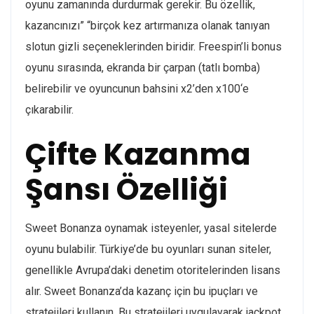
oyunu zamanında durdurmak gerekir. Bu özellik,
kazancınızı” “birçok kez artırmanıza olanak tanıyan
slotun gizli seçeneklerinden biridir. Freespin’li bonus
oyunu sırasında, ekranda bir çarpan (tatlı bomba)
belirebilir ve oyuncunun bahsini x2’den x100‘e
çıkarabilir.
Çifte Kazanma
Şansı Özelliği
Sweet Bonanza oynamak isteyenler, yasal sitelerde
oyunu bulabilir. Türkiye’de bu oyunları sunan siteler,
genellikle Avrupa’daki denetim otoritelerinden lisans
alır. Sweet Bonanza’da kazanç için bu ipuçları ve
stratejileri kullanın. Bu stratejileri uygulayarak jackpot