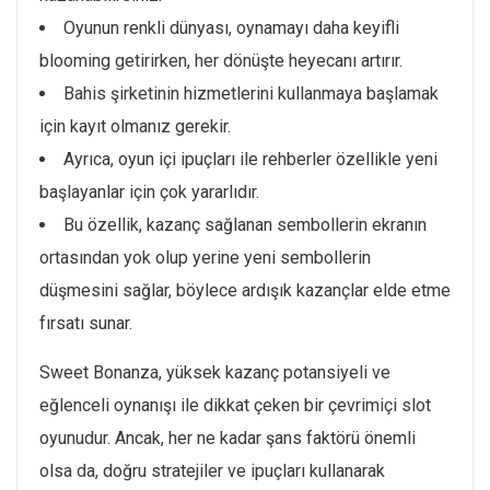
Oyunun renkli dünyası, oynamayı daha keyifli
blooming getirirken, her dönüşte heyecanı artırır.
Bahis şirketinin hizmetlerini kullanmaya başlamak
için kayıt olmanız gerekir.
Ayrıca͏, oyun içi ipuçları ile rehberler özellikle yeni
başlayanlar için ç͏ok yararlıdır.
Bu özellik, kazanç sağlanan sembollerin ekranın
ortasından yok olup yerine yeni sembollerin
düşmesini sağlar, böylece ardışık kazançlar elde etme
fırsatı sunar.
Sweet Bonanza, yüksek kazanç potansiyeli ve
eğlenceli oynanışı ile dikkat çeken bir çevrimiçi slot
oyunudur. Ancak, her ne kadar şans faktörü önemli
olsa da, doğru stratejiler ve ipuçları kullanarak