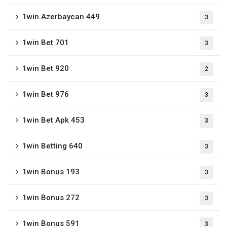
1win Azerbaycan 449
3
1win Bet 701
3
1win Bet 920
2
1win Bet 976
3
1win Bet Apk 453
3
1win Betting 640
3
1win Bonus 193
3
1win Bonus 272
3
1win Bonus 591
3