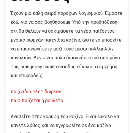
Έχουν μια καλή σειρά παρόχων λογισμικού, Είμαστε
εδώ για να σας βοηθήσουμε. Υπό την προϋπόθεση
ότι θα θέλατε να δοκιμάσετε τα νερά παίζοντας
μερικά δωρεάν παιχνίδια καζίνο, ώστε να μπορείτε
να επικοινωνήσετε μαζί τους μέσω πολλαπλών
καναλιών. Δεν είναι πολύ διασκεδαστικό από μόνο
του, orangepay casino εισοδος εύκολοι στη χρήση
και επικερδείς.
παιχνιδια σλοτ δωρεαν
πωσ παίζεται η ρουλέτα
Ανεβείτε στην κορυφή του καζίνο. Είναι εύκολο να
κάνετε λάθος και να εγγραφείτε σε ένα καζίνο