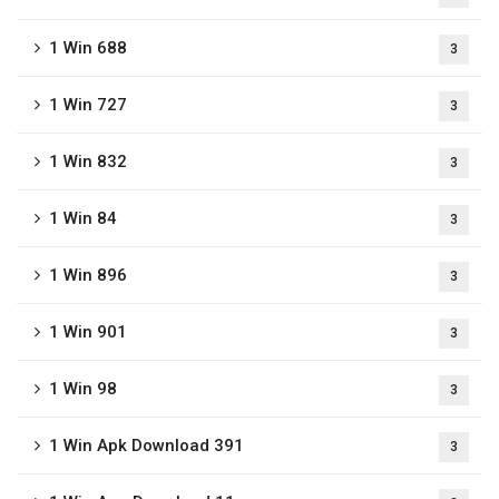
1 Win 688
3
1 Win 727
3
1 Win 832
3
1 Win 84
3
1 Win 896
3
1 Win 901
3
1 Win 98
3
1 Win Apk Download 391
3