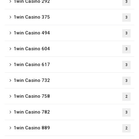
1win Casino 292
3
1win Casino 375
3
1win Casino 494
3
1win Casino 604
3
1win Casino 617
3
1win Casino 732
3
1win Casino 758
2
1win Casino 782
3
1win Casino 889
2