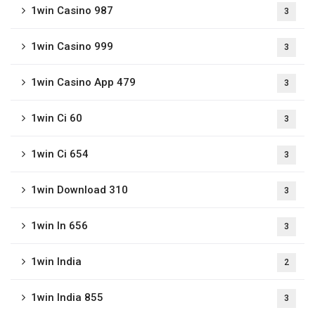
1win Casino 987
3
1win Casino 999
3
1win Casino App 479
3
1win Ci 60
3
1win Ci 654
3
1win Download 310
3
1win In 656
3
1win India
2
1win India 855
3