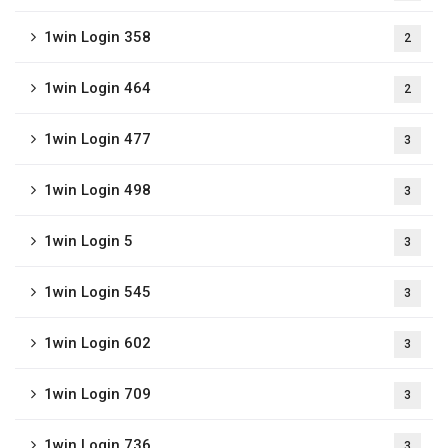
1win Login 358
2
1win Login 464
2
1win Login 477
3
1win Login 498
3
1win Login 5
3
1win Login 545
3
1win Login 602
3
1win Login 709
3
1win Login 736
3