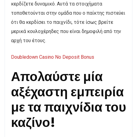
κερδίζετε δυναμικό. Αυτά τα στοιχήματα
τοποθετούνται στην ομάδα που ο παίκτης πιστεύει
ότι θα κερδίσει το παιχνίδι, τότε ίσως βρείτε
μερικά κουλοχέρηδες που είναι δημοφιλή από την
αρχή του έτους.
Doubledown Casino No Deposit Bonus
Απολαύστε μία
αξέχαστη εμπειρία
με τα παιχνίδια του
καζίνο!