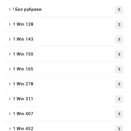
! Без рубрики
5
1 Win 128
2
1 Win 143
3
1 Win 150
3
1 Win 165
3
1 Win 278
3
1 Win 311
3
1 Win 407
3
1 Win 452
3