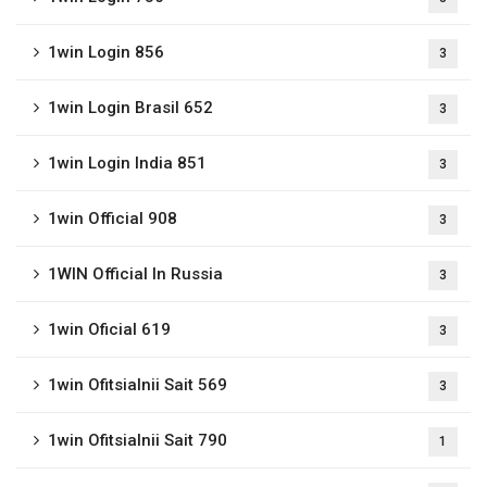
1win Login 856
3
1win Login Brasil 652
3
1win Login India 851
3
1win Official 908
3
1WIN Official In Russia
3
1win Oficial 619
3
1win Ofitsialnii Sait 569
3
1win Ofitsialnii Sait 790
1