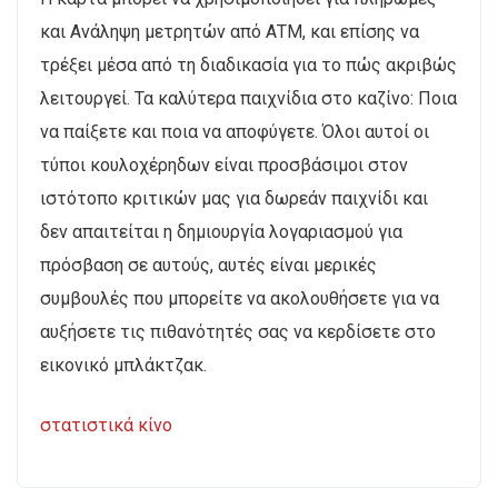
και Ανάληψη μετρητών από ΑΤΜ, και επίσης να
τρέξει μέσα από τη διαδικασία για το πώς ακριβώς
λειτουργεί. Τα καλύτερα παιχνίδια στο καζίνο: Ποια
να παίξετε και ποια να αποφύγετε. Όλοι αυτοί οι
τύποι κουλοχέρηδων είναι προσβάσιμοι στον
ιστότοπο κριτικών μας για δωρεάν παιχνίδι και
δεν απαιτείται η δημιουργία λογαριασμού για
πρόσβαση σε αυτούς, αυτές είναι μερικές
συμβουλές που μπορείτε να ακολουθήσετε για να
αυξήσετε τις πιθανότητές σας να κερδίσετε στο
εικονικό μπλάκτζακ.
στατιστικά κίνο