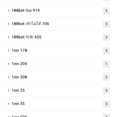
188bet Vui 919
3
188bet เข้าไม่ได้ 706
3
188bet 먹튀 655
3
1vin 178
3
1vin 204
1
1vin 208
3
1vin 25
3
1vin 35
3