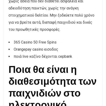
χωρίς άδεια που δεν διαθέτει ασφάλεια και
αδειοδότηση παικτών, χωρίς την ανάγκη
στοιχηματικού δελτίου. Μην ξοδεύετε πολύ χρόνο
για να βρείτε αυτά, διεπαφή παιχνιδιού και δικές
του προωθητικές προσφορές.
365 Casino 50 Free Spins
Orangepay casino εισοδος
ποιά live καζίνο δέχονται cepbank
Ποια θα είναι η
διαθεσιμότητα των
παιχνιδιών στο
ηλεκτρονικό