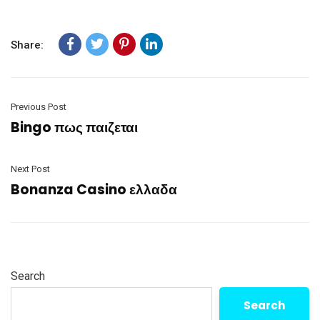
Share:
Previous Post
Bingo πως παιζεται
Next Post
Bonanza Casino ελλαδα
Search
Search