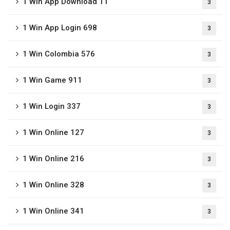
1 Win App Download 11
3
1 Win App Login 698
3
1 Win Colombia 576
3
1 Win Game 911
3
1 Win Login 337
3
1 Win Online 127
3
1 Win Online 216
3
1 Win Online 328
3
1 Win Online 341
3