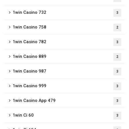
1win Casino 732
3
1win Casino 758
2
1win Casino 782
3
1win Casino 889
2
1win Casino 987
3
1win Casino 999
3
1win Casino App 479
3
1win Ci 60
3