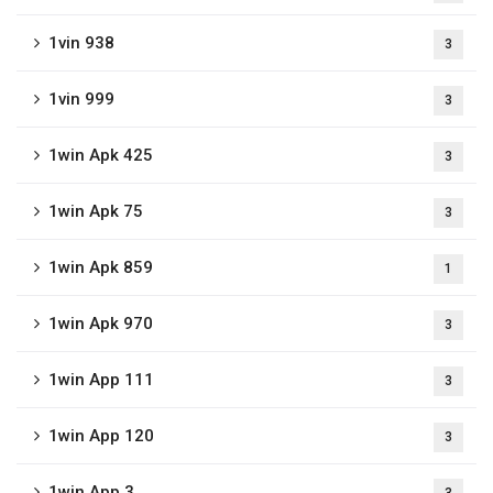
1vin 938
3
1vin 999
3
1win Apk 425
3
1win Apk 75
3
1win Apk 859
1
1win Apk 970
3
1win App 111
3
1win App 120
3
1win App 3