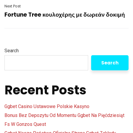
Next Post
Fortune Tree κουλοχέρης με δωρεάν δοκιμή
Search
Search
Recent Posts
Ggbet Casino Ustawowe Polskie Kasyno
Bonus Bez Depozytu Od Momentu Ggbet Na Pięćdziesiąt
Fs W Gonzos Quest