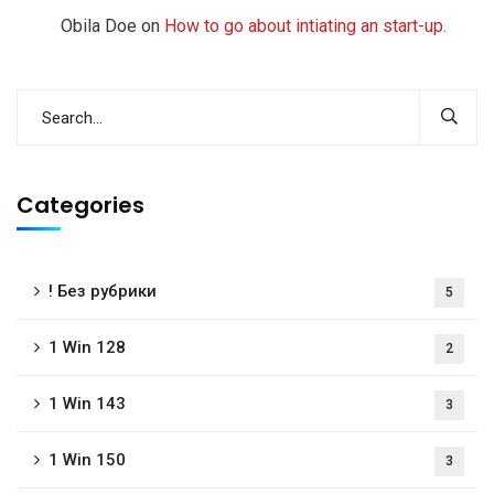
Obila Doe
on
How to go about intiating an start-up.
Categories
! Без рубрики
5
1 Win 128
2
1 Win 143
3
1 Win 150
3