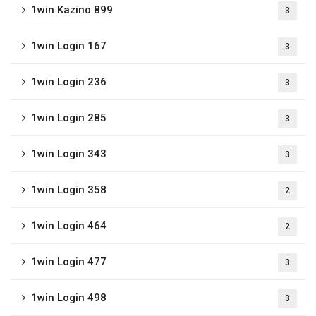
1win Kazino 899
3
1win Login 167
3
1win Login 236
3
1win Login 285
3
1win Login 343
3
1win Login 358
2
1win Login 464
2
1win Login 477
3
1win Login 498
3