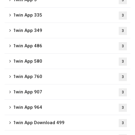
3
1win App 335
3
1win App 349
3
1win App 486
3
1win App 580
3
1win App 760
3
1win App 907
3
1win App 964
3
1win App Download 499
3