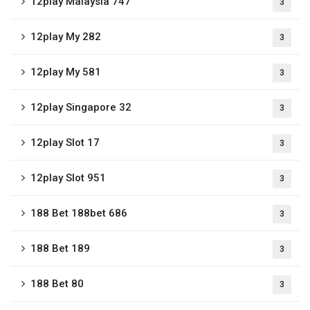
12play Malaysia 747
3
12play My 282
3
12play My 581
3
12play Singapore 32
3
12play Slot 17
3
12play Slot 951
3
188 Bet 188bet 686
3
188 Bet 189
3
188 Bet 80
3