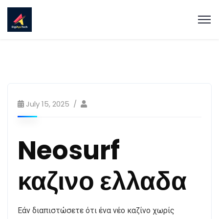
July 15, 2025
Neosurf
καζινο ελλαδα
Εάν διαπιστώσετε ότι ένα νέο καζίνο χωρίς