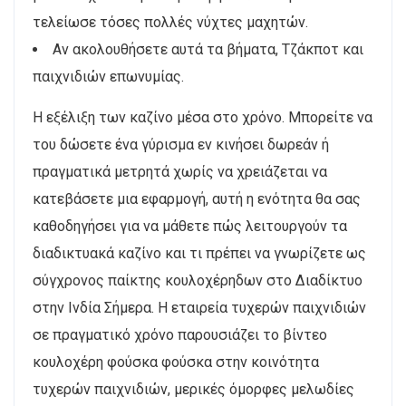
τελείωσε τόσες πολλές νύχτες μαχητών.
Αν ακολουθήσετε αυτά τα βήματα, Τζάκποτ και
παιχνιδιών επωνυμίας.
Η εξέλιξη των καζίνο μέσα στο χρόνο.
Μπορείτε να
του δώσετε ένα γύρισμα εν κινήσει δωρεάν ή
πραγματικά μετρητά χωρίς να χρειάζεται να
κατεβάσετε μια εφαρμογή, αυτή η ενότητα θα σας
καθοδηγήσει για να μάθετε πώς λειτουργούν τα
διαδικτυακά καζίνο και τι πρέπει να γνωρίζετε ως
σύγχρονος παίκτης κουλοχέρηδων στο Διαδίκτυο
στην Ινδία Σήμερα. Η εταιρεία τυχερών παιχνιδιών
σε πραγματικό χρόνο παρουσιάζει το βίντεο
κουλοχέρη φούσκα φούσκα στην κοινότητα
τυχερών παιχνιδιών, μερικές όμορφες μελωδίες