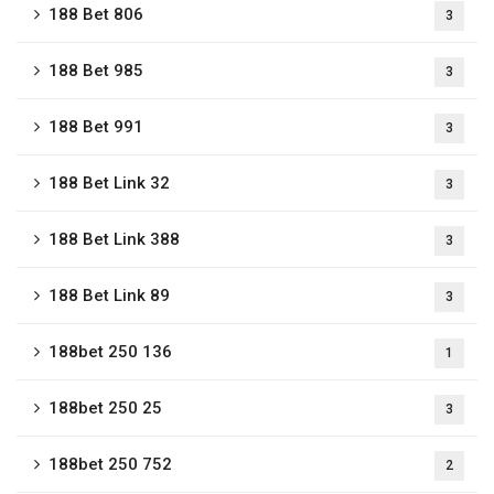
188 Bet 806
3
188 Bet 985
3
188 Bet 991
3
188 Bet Link 32
3
188 Bet Link 388
3
188 Bet Link 89
3
188bet 250 136
1
188bet 250 25
3
188bet 250 752
2