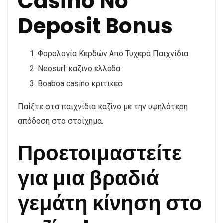
Casino No
Deposit Bonus
Φορολογία Κερδών Από Τυχερά Παιχνίδια
Neosurf καζινο ελλαδα
Boaboa casino κριτικεσ
Παίξτε στα παιχνίδια καζίνο με την υψηλότερη
απόδοση στο στοίχημα.
Προετοιμαστείτε
για μια βραδιά
γεμάτη κίνηση στο