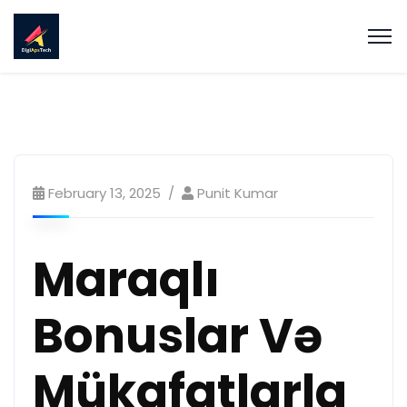
February 13, 2025
Punit Kumar
Maraqlı
Bonuslar Və
Mükafatlarla