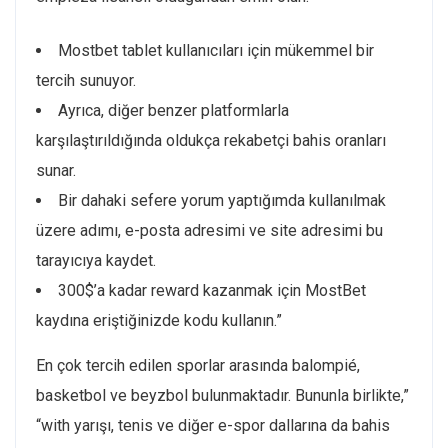
Mostbet tablet kullanıcıları için mükemmel bir
tercih sunuyor.
Ayrıca, diğer benzer platformlarla
karşılaştırıldığında oldukça rekabetçi bahis oranları
sunar.
Bir dahaki sefere yorum yaptığımda kullanılmak
üzere adımı, e-posta adresimi ve site adresimi bu
tarayıcıya kaydet.
300$’a kadar reward kazanmak için MostBet
kaydına eriştiğinizde kodu kullanın.”
En çok tercih edilen sporlar arasında balompié,
basketbol ve beyzbol bulunmaktadır. Bununla birlikte,”
“with yarışı, tenis ve diğer e-spor dallarına da bahis