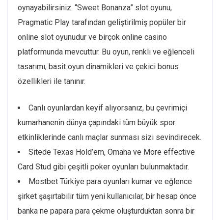
oynayabilirsiniz. “Sweet Bonanza” slot oyunu,
Pragmatic Play tarafından geliştirilmiş popüler bir
online slot oyunudur ve birçok online casino
platformunda mevcuttur. Bu oyun, renkli ve eğlenceli
tasarımı, basit oyun dinamikleri ve çekici bonus
özellikleri ile tanınır.
Canlı oyunlardan keyif alıyorsanız, bu çevrimiçi
kumarhanenin dünya çapındaki tüm büyük spor
etkinliklerinde canlı maçlar sunması sizi sevindirecek.
Sitede Texas Hold’em, Omaha ve More effective
Card Stud gibi çeşitli poker oyunları bulunmaktadır.
Mostbet Türkiye para oyunları kumar ve eğlence
şirket şaşırtabilir tüm yeni kullanıcılar, bir hesap önce
banka ne papara para çekme oluşturduktan sonra bir