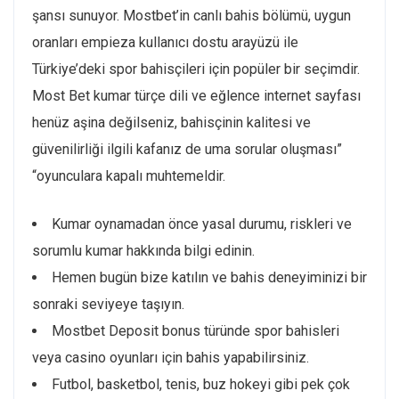
şansı sunuyor. Mostbet’in canlı bahis bölümü, uygun
oranları empieza kullanıcı dostu arayüzü ile
Türkiye’deki spor bahisçileri için popüler bir seçimdir.
Most Bet kumar türçe dili ve eğlence internet sayfası
henüz aşina değilseniz, bahisçinin kalitesi ve
güvenilirliği ilgili kafanız de uma sorular oluşması”
“oyunculara kapalı muhtemeldir.
Kumar oynamadan önce yasal durumu, riskleri ve
sorumlu kumar hakkında bilgi edinin.
Hemen bugün bize katılın ve bahis deneyiminizi bir
sonraki seviyeye taşıyın.
Mostbet Deposit bonus türünde spor bahisleri
veya casino oyunları için bahis yapabilirsiniz.
Futbol, basketbol, tenis, buz hokeyi gibi pek çok