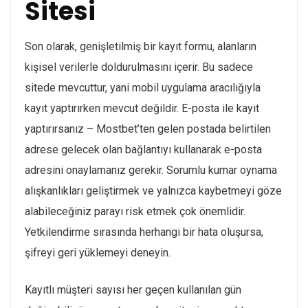
Sitesi
Son olarak, genişletilmiş bir kayıt formu, alanların
kişisel verilerle doldurulmasını içerir. Bu sadece
sitede mevcuttur, yani mobil uygulama aracılığıyla
kayıt yaptırırken mevcut değildir. E-posta ile kayıt
yaptırırsanız – Mostbet’ten gelen postada belirtilen
adrese gelecek olan bağlantıyı kullanarak e-posta
adresini onaylamanız gerekir. Sorumlu kumar oynama
alışkanlıkları geliştirmek ve yalnızca kaybetmeyi göze
alabileceğiniz parayı risk etmek çok önemlidir.
Yetkilendirme sırasında herhangi bir hata oluşursa,
şifreyi geri yüklemeyi deneyin.
Kayıtlı müşteri sayısı her geçen kullanılan gün