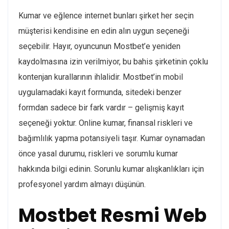
Kumar ve eğlence internet bunları şirket her seçin
müşterisi kendisine en edin alın uygun seçeneği
seçebilir. Hayır, oyuncunun Mostbet’e yeniden
kaydolmasına izin verilmiyor, bu bahis şirketinin çoklu
kontenjan kurallarının ihlalidir. Mostbet’in mobil
uygulamadaki kayıt formunda, sitedeki benzer
formdan sadece bir fark vardır – gelişmiş kayıt
seçeneği yoktur. Online kumar, finansal riskleri ve
bağımlılık yapma potansiyeli taşır. Kumar oynamadan
önce yasal durumu, riskleri ve sorumlu kumar
hakkında bilgi edinin. Sorunlu kumar alışkanlıkları için
profesyonel yardım almayı düşünün.
Mostbet Resmi Web