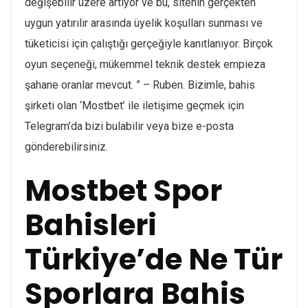
değişebilir üzere artıyor ve bu, sitenin gerçekten
uygun yatırılır arasında üyelik koşulları sunması ve
tüketicisi için çalıştığı gerçeğiyle kanıtlanıyor. Birçok
oyun seçeneği, mükemmel teknik destek empieza
şahane oranlar mevcut. ” – Ruben. Bizimle, bahis
şirketi olan ‘Mostbet’ ile iletişime geçmek için
Telegram’da bizi bulabilir veya bize e-posta
gönderebilirsiniz.
Mostbet Spor
Bahisleri
Türkiye’de Ne Tür
Sporlara Bahis