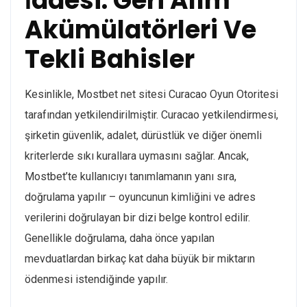
İadesi: Geri Alım
Akümülatörleri Ve
Tekli Bahisler
Kesinlikle, Mostbet net sitesi Curacao Oyun Otoritesi
tarafından yetkilendirilmiştir. Curacao yetkilendirmesi,
şirketin güvenlik, adalet, dürüstlük ve diğer önemli
kriterlerde sıkı kurallara uymasını sağlar. Ancak,
Mostbet’te kullanıcıyı tanımlamanın yanı sıra,
doğrulama yapılır – oyuncunun kimliğini ve adres
verilerini doğrulayan bir dizi belge kontrol edilir.
Genellikle doğrulama, daha önce yapılan
mevduatlardan birkaç kat daha büyük bir miktarın
ödenmesi istendiğinde yapılır.