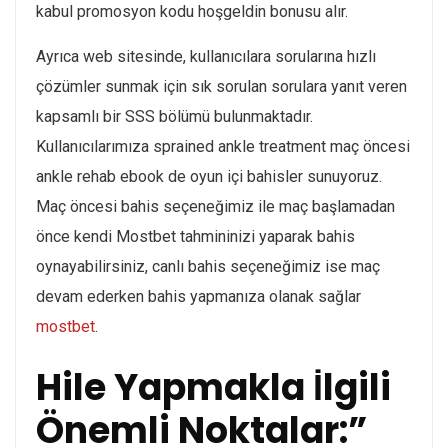
kabul promosyon kodu hoşgeldin bonusu alır.
Ayrıca web sitesinde, kullanıcılara sorularına hızlı
çözümler sunmak için sık sorulan sorulara yanıt veren
kapsamlı bir SSS bölümü bulunmaktadır.
Kullanıcılarımıza sprained ankle treatment maç öncesi
ankle rehab ebook de oyun içi bahisler sunuyoruz.
Maç öncesi bahis seçeneğimiz ile maç başlamadan
önce kendi Mostbet tahmininizi yaparak bahis
oynayabilirsiniz, canlı bahis seçeneğimiz ise maç
devam ederken bahis yapmanıza olanak sağlar
mostbet
.
Hile Yapmakla İlgili
Önemli Noktalar:”