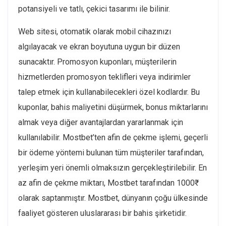
potansiyeli ve tatlı, çekici tasarımı ile bilinir.
Web sitesi, otomatik olarak mobil cihazınızı
algılayacak ve ekran boyutuna uygun bir düzen
sunacaktır. Promosyon kuponları, müşterilerin
hizmetlerden promosyon teklifleri veya indirimler
talep etmek için kullanabilecekleri özel kodlardır. Bu
kuponlar, bahis maliyetini düşürmek, bonus miktarlarını
almak veya diğer avantajlardan yararlanmak için
kullanılabilir. Mostbet’ten afin de çekme işlemi, geçerli
bir ödeme yöntemi bulunan tüm müşteriler tarafından,
yerleşim yeri önemli olmaksızın gerçekleştirilebilir. En
az afin de çekme miktarı, Mostbet tarafından 1000₹
olarak saptanmıştır. Mostbet, dünyanın çoğu ülkesinde
faaliyet gösteren uluslararası bir bahis şirketidir.