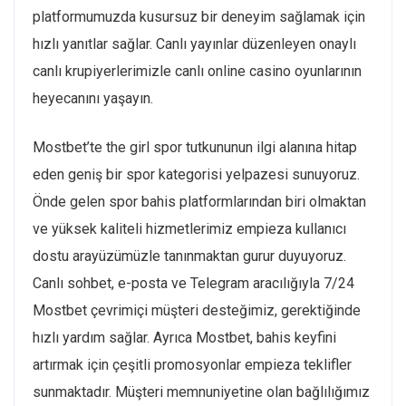
platformumuzda kusursuz bir deneyim sağlamak için
hızlı yanıtlar sağlar. Canlı yayınlar düzenleyen onaylı
canlı krupiyerlerimizle canlı online casino oyunlarının
heyecanını yaşayın.
Mostbet’te the girl spor tutkununun ilgi alanına hitap
eden geniş bir spor kategorisi yelpazesi sunuyoruz.
Önde gelen spor bahis platformlarından biri olmaktan
ve yüksek kaliteli hizmetlerimiz empieza kullanıcı
dostu arayüzümüzle tanınmaktan gurur duyuyoruz.
Canlı sohbet, e-posta ve Telegram aracılığıyla 7/24
Mostbet çevrimiçi müşteri desteğimiz, gerektiğinde
hızlı yardım sağlar. Ayrıca Mostbet, bahis keyfini
artırmak için çeşitli promosyonlar empieza teklifler
sunmaktadır. Müşteri memnuniyetine olan bağlılığımız