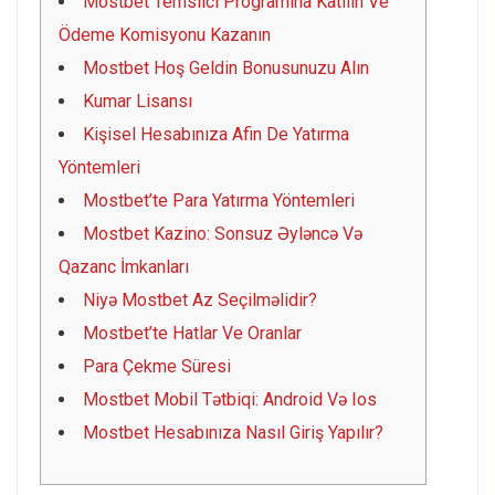
Mostbet Temsilci Programına Katılın Ve
Ödeme Komisyonu Kazanın
Mostbet Hoş Geldin Bonusunuzu Alın
Kumar Lisansı
Kişisel Hesabınıza Afin De Yatırma
Yöntemleri
Mostbet’te Para Yatırma Yöntemleri
Mostbet Kazino: Sonsuz Əyləncə Və
Qazanc İmkanları
Niyə Mostbet Az Seçilməlidir?
Mostbet’te Hatlar Ve Oranlar
Para Çekme Süresi
Mostbet Mobil Tətbiqi: Android Və Ios
Mostbet Hesabınıza Nasıl Giriş Yapılır?