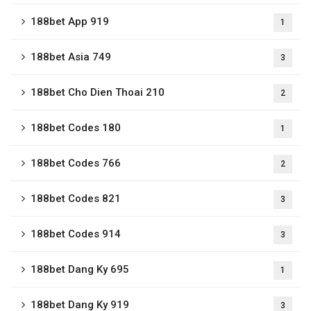
188bet App 919
1
188bet Asia 749
3
188bet Cho Dien Thoai 210
2
188bet Codes 180
1
188bet Codes 766
2
188bet Codes 821
3
188bet Codes 914
3
188bet Dang Ky 695
1
188bet Dang Ky 919
3