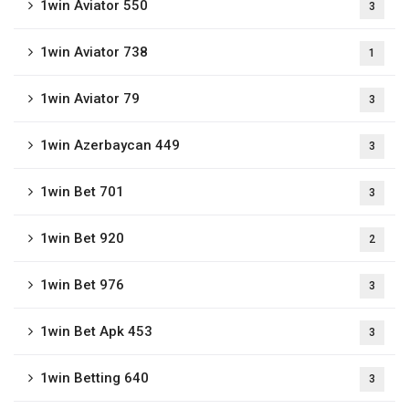
1win Aviator 550
3
1win Aviator 738
1
1win Aviator 79
3
1win Azerbaycan 449
3
1win Bet 701
3
1win Bet 920
2
1win Bet 976
3
1win Bet Apk 453
3
1win Betting 640
3