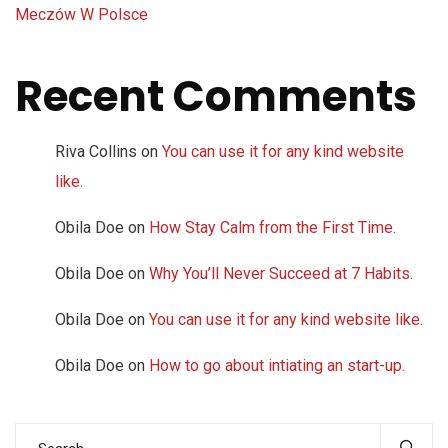
Meczów W Polsce
Recent Comments
Riva Collins
on
You can use it for any kind website
like.
Obila Doe
on
How Stay Calm from the First Time.
Obila Doe
on
Why You’ll Never Succeed at 7 Habits.
Obila Doe
on
You can use it for any kind website like.
Obila Doe
on
How to go about intiating an start-up.