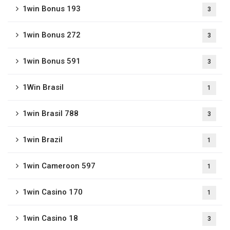
1win Bonus 193
3
1win Bonus 272
3
1win Bonus 591
3
1Win Brasil
1
1win Brasil 788
3
1win Brazil
1
1win Cameroon 597
1
1win Casino 170
1
1win Casino 18
3