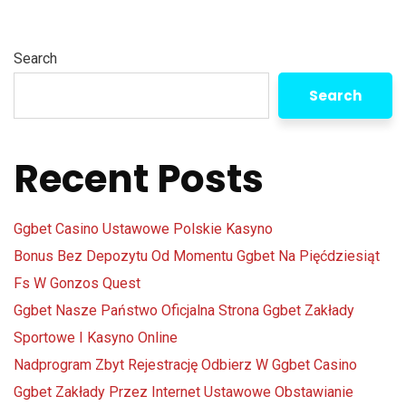
Search
Search
Recent Posts
Ggbet Casino Ustawowe Polskie Kasyno
Bonus Bez Depozytu Od Momentu Ggbet Na Pięćdziesiąt
Fs W Gonzos Quest
Ggbet Nasze Państwo Oficjalna Strona Ggbet Zakłady
Sportowe I Kasyno Online
Nadprogram Zbyt Rejestrację Odbierz W Ggbet Casino
Ggbet Zakłady Przez Internet Ustawowe Obstawianie