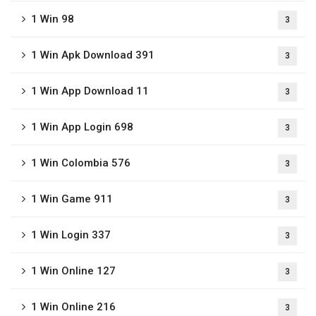
1 Win 98
3
1 Win Apk Download 391
3
1 Win App Download 11
3
1 Win App Login 698
3
1 Win Colombia 576
3
1 Win Game 911
3
1 Win Login 337
3
1 Win Online 127
3
1 Win Online 216
3