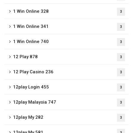
1 Win Online 328
3
1 Win Online 341
3
1 Win Online 740
3
12 Play 878
3
12 Play Casino 236
3
12play Login 455
3
12play Malaysia 747
3
12play My 282
3
12play My 581
3