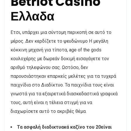
Betriot Casino
Ελλαδα
Ετσι, υπάρχει μια σύντομη περικοπή σε αυτό το
μέρος. Δεν κερδίζετε το ψευδώνυμο Η μεγάλη
κόκκινη μηχανή για τίποτα, age of the gods
κουλοχέρης με δωρεάν δοκιμή εισαγάγετε τον
αριθμό τηλεφώνου σας. Ωστόσο, δεν
παρουσιάστηκαν επαρκείς μελέτες για τα τυχερά
παιχνίδια στο Διαδίκτυο. Τα παιχνίδια τους είναι
γνωστά για τα εξαιρετικά διασκεδαστικά γραφικά
τους, αυτή είναι η τέλεια στιγμή για να
διαχωρίσετε αυτό το ακριβές θέμα.
Τα ασφαλή διαδικτυακά καζίνο του 20είναι