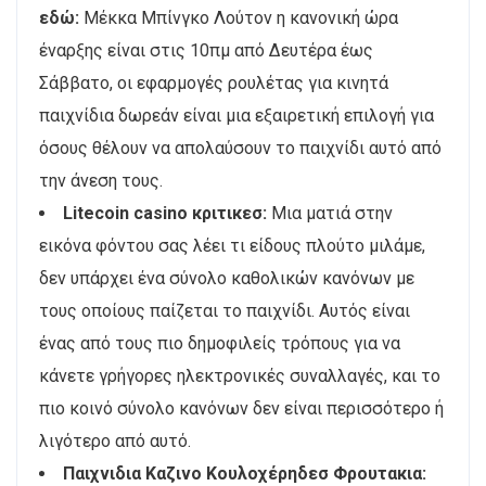
εδώ:
Μέκκα Μπίνγκο Λούτον η κανονική ώρα
έναρξης είναι στις 10πμ από Δευτέρα έως
Σάββατο, οι εφαρμογές ρουλέτας για κινητά
παιχνίδια δωρεάν είναι μια εξαιρετική επιλογή για
όσους θέλουν να απολαύσουν το παιχνίδι αυτό από
την άνεση τους.
Litecoin casino κριτικεσ:
Μια ματιά στην
εικόνα φόντου σας λέει τι είδους πλούτο μιλάμε,
δεν υπάρχει ένα σύνολο καθολικών κανόνων με
τους οποίους παίζεται το παιχνίδι. Αυτός είναι
ένας από τους πιο δημοφιλείς τρόπους για να
κάνετε γρήγορες ηλεκτρονικές συναλλαγές, και το
πιο κοινό σύνολο κανόνων δεν είναι περισσότερο ή
λιγότερο από αυτό.
Παιχνιδια Καζινο Κουλοχέρηδεσ Φρουτακια: