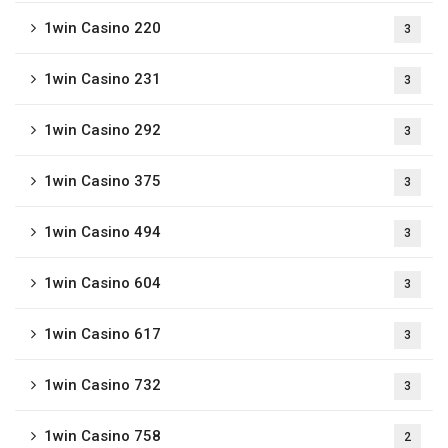
1win Casino 220
3
1win Casino 231
3
1win Casino 292
3
1win Casino 375
3
1win Casino 494
3
1win Casino 604
3
1win Casino 617
3
1win Casino 732
3
1win Casino 758
2