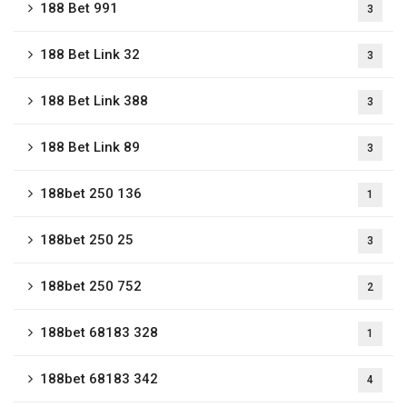
188 Bet 991
3
188 Bet Link 32
3
188 Bet Link 388
3
188 Bet Link 89
3
188bet 250 136
1
188bet 250 25
3
188bet 250 752
2
188bet 68183 328
1
188bet 68183 342
4