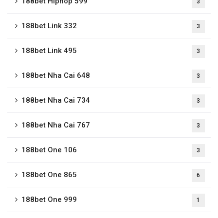
188bet Hiphop 599
3
188bet Link 332
3
188bet Link 495
3
188bet Nha Cai 648
3
188bet Nha Cai 734
3
188bet Nha Cai 767
3
188bet One 106
3
188bet One 865
6
188bet One 999
1