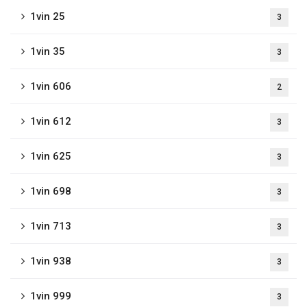
1vin 25
3
1vin 35
3
1vin 606
2
1vin 612
3
1vin 625
3
1vin 698
3
1vin 713
3
1vin 938
3
1vin 999
3