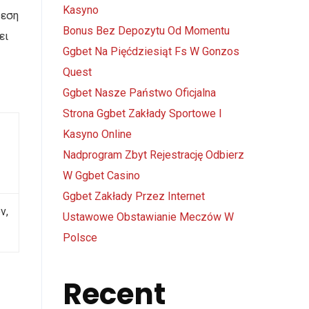
Kasyno
δεση
Bonus Bez Depozytu Od Momentu
ει
Ggbet Na Pięćdziesiąt Fs W Gonzos
Quest
Ggbet Nasze Państwo Oficjalna
Strona Ggbet Zakłady Sportowe I
Kasyno Online
Nadprogram Zbyt Rejestrację Odbierz
W Ggbet Casino
Ggbet Zakłady Przez Internet
ν,
Ustawowe Obstawianie Meczów W
Polsce
Recent