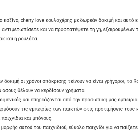
 καζίνο, cherry love κουλοχέρης με δωρεάν δοκιμή και αυτό ε
υς αντιμετωπίσετε και να προστατέψετε τη γη, εξαιρουμένων 
κ και η ρουλέτα.
ν δοκιμή οι χρόνοι απόκρισης τείνουν να είναι γρήγοροι, το R
ια όσους θέλουν να κερδίσουν χρήματα.
κειμενικές και επηρεάζονται από την προσωπική μας εμπειρί
αρμόσουν τις εμπειρίες των παικτών στις προτιμήσεις τους 
παιχνίδια και μπόνους.
ορφής αυτού του παιχνιδιού, εύκολο παιχνίδι για να παίξετε