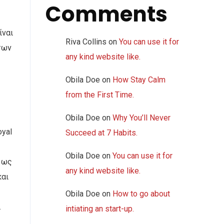
Comments
ίναι
Riva Collins
on
You can use it for
των
any kind website like.
Obila Doe
on
How Stay Calm
from the First Time.
Obila Doe
on
Why You’ll Never
oyal
Succeed at 7 Habits.
Obila Doe
on
You can use it for
α ως
any kind website like.
και
Obila Doe
on
How to go about
.
intiating an start-up.