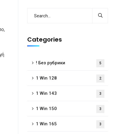
σο,
Categories
γή
! Без рубрики
5
1 Win 128
2
1 Win 143
3
1 Win 150
3
1 Win 165
3