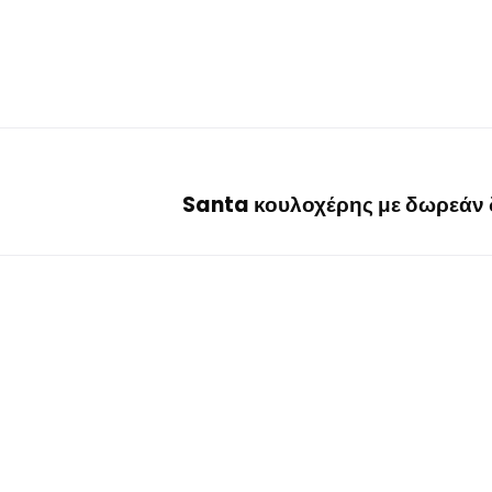
Santa κουλοχέρης με δωρεάν 