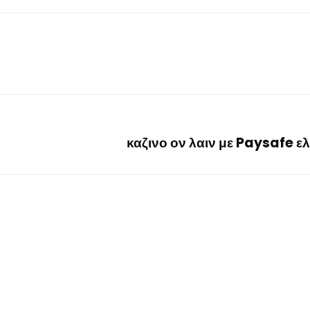
καζινο ον λαιν με Paysafe ε