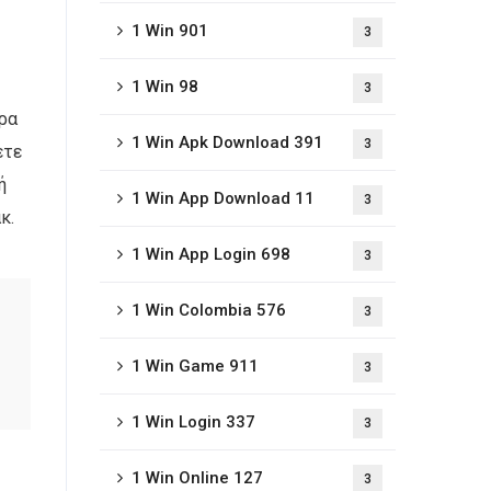
1 Win 901
3
1 Win 98
3
ορα
1 Win Apk Download 391
3
ετε
ή
1 Win App Download 11
3
κ.
1 Win App Login 698
3
1 Win Colombia 576
3
1 Win Game 911
3
1 Win Login 337
3
1 Win Online 127
3