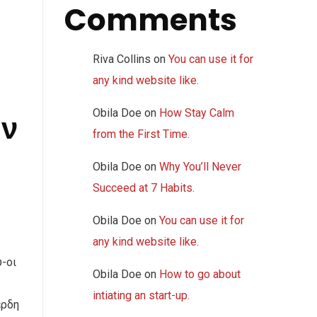
Comments
Riva Collins
on
You can use it for
any kind website like.
Obila Doe
on
How Stay Calm
ον
from the First Time.
Obila Doe
on
Why You’ll Never
Succeed at 7 Habits.
Obila Doe
on
You can use it for
any kind website like.
-οι
Obila Doe
on
How to go about
intiating an start-up.
έρδη