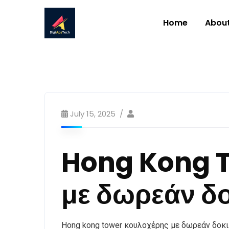
Home
About
July 15, 2025
Hong Kong T
με δωρεάν δ
Hong kong tower κουλοχέρης με δωρεάν δοκιμ