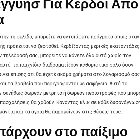
γγυησ Για Κερδοι Απο
α
υτήν τη σελίδα, μπορείτε να εντοπίσετε πράγματα όπως όταν
της πρόκειται να ζεσταθεί. Κερδίζοντας μερικές εκατοντάδες
 τηλεόρασή σας, μπορείτε να κάνετε όλα αυτά χωρίς τον
 αυτό, τα παιχνίδια διαδραματίζουν καθοριστικό ρόλο όσον
νει επίσης ότι θα έχετε ακόμα χρήματα στο λογαριασμό σας
και τα βραβεία που περιγράφονται με σαφήνεια. Αυτά τα
ν συνήθως δωρεάν μετρητά ή δωρεάν περιστροφές που μπορ
πασχολήσεις θα χαθούν. Κάνοντας κλικ σε κάθε δυσανάγνωσ
μάντια και τα άγρια θα παραμείνουν στις θέσεις τους.
υπάρχουν στο παίξιμο