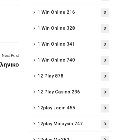
1 Win Online 216
3
1 Win Online 328
3
1 Win Online 341
3
Next Post
1 Win Online 740
3
λληνικο
12 Play 878
3
12 Play Casino 236
3
12play Login 455
3
12play Malaysia 747
3
12play My 282