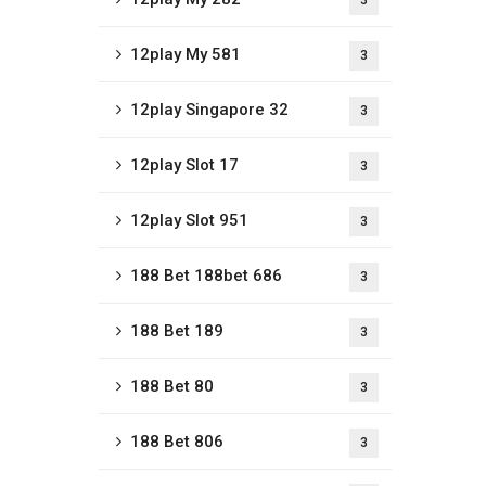
3
12play My 581
3
12play Singapore 32
3
12play Slot 17
3
12play Slot 951
3
188 Bet 188bet 686
3
188 Bet 189
3
188 Bet 80
3
188 Bet 806
3