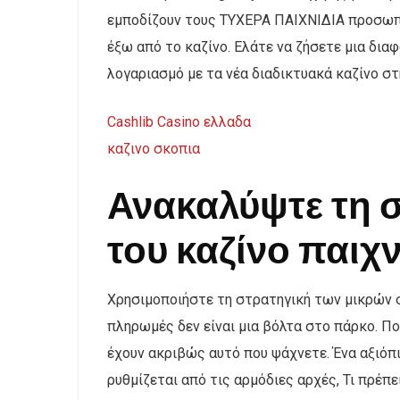
εμποδίζουν τους ΤΥΧΕΡΑ ΠΑΙΧΝΙΔΙΑ προσωπικ
έξω από το καζίνο. Ελάτε να ζήσετε μια δια
λογαριασμό με τα νέα διαδικτυακά καζίνο στ
Cashlib Casino ελλαδα
καζινο σκοπια
Ανακαλύψτε τη 
του καζίνο παιχν
Χρησιμοποιήστε τη στρατηγική των μικρών σ
πληρωμές δεν είναι μια βόλτα στο πάρκο. Πο
έχουν ακριβώς αυτό που ψάχνετε. Ένα αξιόπισ
ρυθμίζεται από τις αρμόδιες αρχές, Τι πρέπ