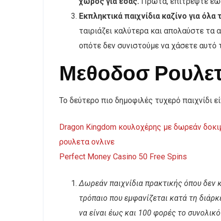
χώρος για εσάς.
Πρώτα, επιτρέψτε έως
Εκπληκτικά παιχνίδια καζίνο για όλα 
ταιριάζει καλύτερα και απολαύστε τα 
οπότε δεν συνιστούμε να χάσετε αυτό 
Μεθοδοσ Ρουλε
Το δεύτερο πιο δημοφιλές τυχερό παιχνίδι ε
Dragon Kingdom κουλοχέρης με δωρεάν δοκι
ρουλετα ονλινε
Perfect Money Casino 50 Free Spins
Δωρεάν παιχνίδια πρακτικής όπου δεν κ
τρόπαιο που εμφανίζεται κατά τη διάρκ
να είναι έως και 100 φορές το συνολικ