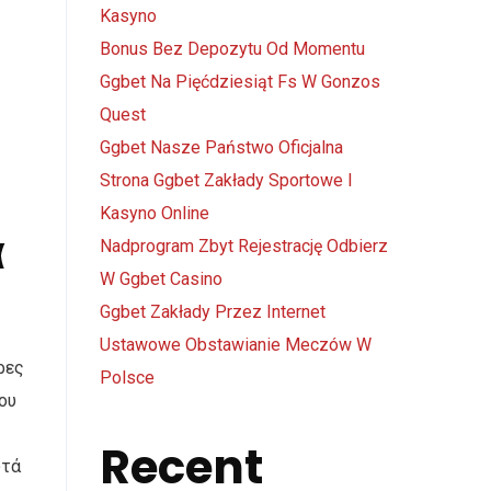
Kasyno
Bonus Bez Depozytu Od Momentu
Ggbet Na Pięćdziesiąt Fs W Gonzos
Quest
Ggbet Nasze Państwo Oficjalna
Strona Ggbet Zakłady Sportowe I
Kasyno Online
α
Nadprogram Zbyt Rejestrację Odbierz
W Ggbet Casino
Ggbet Zakłady Przez Internet
Ustawowe Obstawianie Meczów W
ρες
Polsce
ου
Recent
υτά