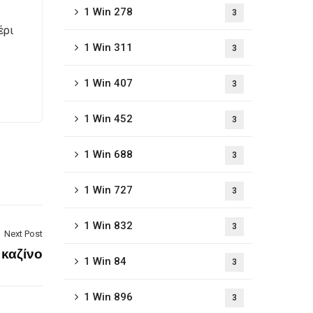
1 Win 278
3
έρι
1 Win 311
3
1 Win 407
3
1 Win 452
3
1 Win 688
3
1 Win 727
3
1 Win 832
3
Next Post
 καζίνο
1 Win 84
3
1 Win 896
3