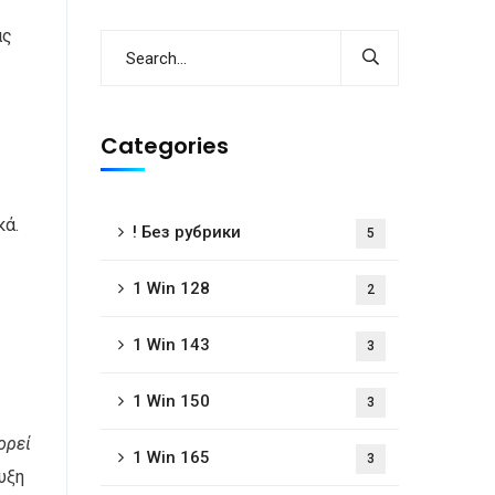
ας
Categories
κά.
! Без рубрики
5
1 Win 128
2
1 Win 143
3
1 Win 150
3
ορεί
1 Win 165
3
υξη