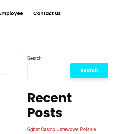
 Employee
Contact us
Search
Search
Recent
Posts
Ggbet Casino Ustawowe Polskie