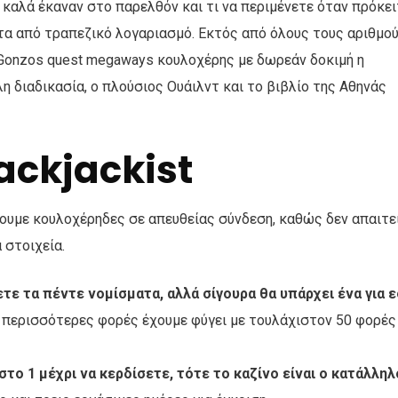
ο καλά έκαναν στο παρελθόν και τι να περιμένετε όταν πρόκει
ατα από τραπεζικό λογαριασμό. Εκτός από όλους τους αριθμού
. Gonzos quest megaways κουλοχέρης με δωρεάν δοκιμή η
η διαδικασία, ο πλούσιος Ουάιλντ και το βιβλίο της Αθηνάς
ackjackist
ζουμε κουλοχέρηδες σε απευθείας σύνδεση, καθώς δεν απαιτε
 στοιχεία.
τε τα πέντε νομίσματα, αλλά σίγουρα θα υπάρχει ένα για 
 περισσότερες φορές έχουμε φύγει με τουλάχιστον 50 φορές
το 1 μέχρι να κερδίσετε, τότε το καζίνο είναι ο κατάλληλ