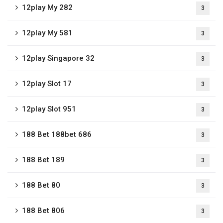
12play My 282
3
12play My 581
3
12play Singapore 32
3
12play Slot 17
3
12play Slot 951
3
188 Bet 188bet 686
3
188 Bet 189
3
188 Bet 80
3
188 Bet 806
3