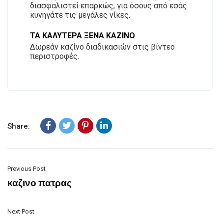
διασφαλιστεί επαρκώς, για όσους από εσάς
κυνηγάτε τις μεγάλες νίκες.
ΤΑ ΚΑΛΥΤΕΡΑ ΞΕΝΑ ΚΑΖΙΝΟ
Δωρεάν καζίνο διαδικασιών στις βίντεο
περιστροφές.
Share:
Previous Post
καζινο πατρας
Next Post