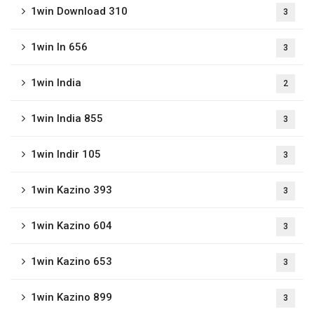
1win Download 310
3
1win In 656
3
1win India
2
1win India 855
3
1win Indir 105
3
1win Kazino 393
3
1win Kazino 604
3
1win Kazino 653
3
1win Kazino 899
3