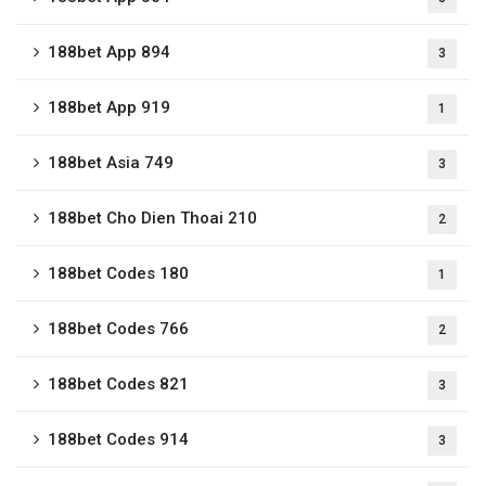
188bet App 894
3
188bet App 919
1
188bet Asia 749
3
188bet Cho Dien Thoai 210
2
188bet Codes 180
1
188bet Codes 766
2
188bet Codes 821
3
188bet Codes 914
3