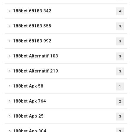
188bet 68183 342
4
188bet 68183 555
3
188bet 68183 992
3
188bet Alternatif 103
3
188bet Alternatif 219
3
188bet Apk 58
1
188bet Apk 764
2
188bet App 25
3
188bet App 304
3