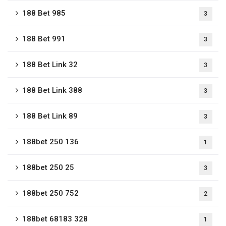
188 Bet 985
3
188 Bet 991
3
188 Bet Link 32
3
188 Bet Link 388
3
188 Bet Link 89
3
188bet 250 136
1
188bet 250 25
3
188bet 250 752
2
188bet 68183 328
1