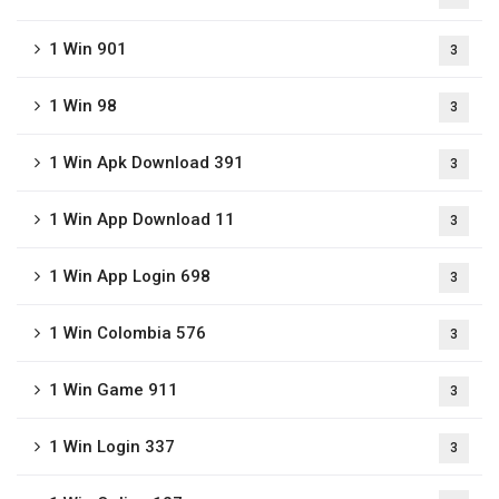
1 Win 901
3
1 Win 98
3
1 Win Apk Download 391
3
1 Win App Download 11
3
1 Win App Login 698
3
1 Win Colombia 576
3
1 Win Game 911
3
1 Win Login 337
3