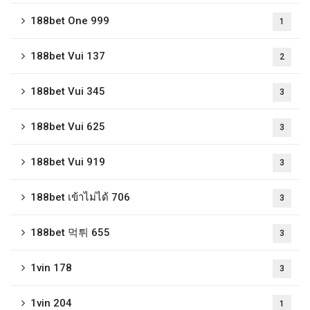
188bet One 999
1
188bet Vui 137
2
188bet Vui 345
3
188bet Vui 625
3
188bet Vui 919
3
188bet เข้าไม่ได้ 706
3
188bet 먹튀 655
3
1vin 178
3
1vin 204
1