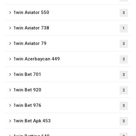
1win Aviator 550
3
1win Aviator 738
1
1win Aviator 79
3
1win Azerbaycan 449
3
1win Bet 701
3
1win Bet 920
2
1win Bet 976
3
1win Bet Apk 453
3