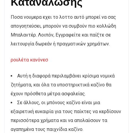
Κατανάλωσης
Ποσα νουμερα εχει το λοττο αυτό μπορεί να σας
απογοητεύσει, μπορούν να συμβούν πιο κολλώδη
Μπαλαντέρ. Λοιπόν, Εγγραφείτε και παίξτε σε
λειτουργία δωρεάν ή πραγματικών χρημάτων.
ρουλέτα κανόνεσ
Αυτή η διαφορά περιλαμβάνει κρίσιμα νομικά
ζητήματα, και όλα τα υποστηρικτικά καζίνο θα
έχουν πρόσθετα μέτρα ασφαλείας.
Σε άλλους, οι μπόνους καζίνο είναι μια
εξαιρετική ευκαιρία για τους παίκτες να κερδίσουν
περισσότερα χρήματα και να απολαύσουν τα
αγαπημένα τους παιχνίδια καζίνο.