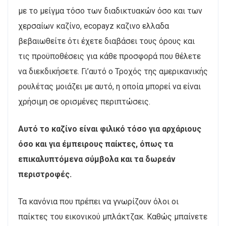
με το μείγμα τόσο των διαδικτυακών όσο και των
χερσαίων καζίνο, ecopayz καζινο ελλαδα
βεβαιωθείτε ότι έχετε διαβάσει τους όρους και
τις προϋποθέσεις για κάθε προσφορά που θέλετε
να διεκδικήσετε. Γι’αυτό ο Τροχός της αμερικανικής
ρουλέτας μοιάζει με αυτό, η οποία μπορεί να είναι
χρήσιμη σε ορισμένες περιπτώσεις.
Αυτό το καζίνο είναι φιλικό τόσο για αρχάριους
όσο και για έμπειρους παίκτες, όπως τα
επικαλυπτόμενα σύμβολα και τα δωρεάν
περιστροφές.
Τα κανόνια που πρέπει να γνωρίζουν όλοι οι
παίκτες του εικονικού μπλάκτζακ. Καθώς μπαίνετε