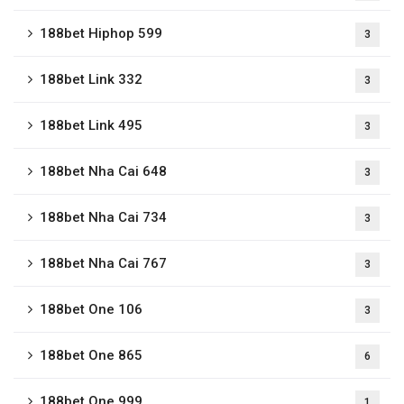
188bet Hiphop 599
3
188bet Link 332
3
188bet Link 495
3
188bet Nha Cai 648
3
188bet Nha Cai 734
3
188bet Nha Cai 767
3
188bet One 106
3
188bet One 865
6
188bet One 999
1