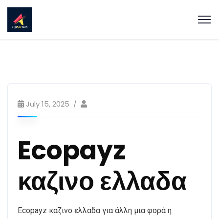
July 15, 2025
Ecopayz
καζινο ελλαδα
Ecopayz καζινο ελλαδα για άλλη μια φορά η