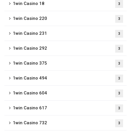
1win Casino 18
3
1win Casino 220
3
1win Casino 231
3
1win Casino 292
3
1win Casino 375
3
1win Casino 494
3
1win Casino 604
3
1win Casino 617
3
1win Casino 732
3