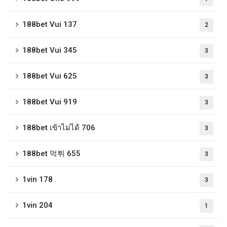
188bet Vui 137
2
188bet Vui 345
3
188bet Vui 625
3
188bet Vui 919
3
188bet เข้าไม่ได้ 706
3
188bet 먹튀 655
3
1vin 178
3
1vin 204
1