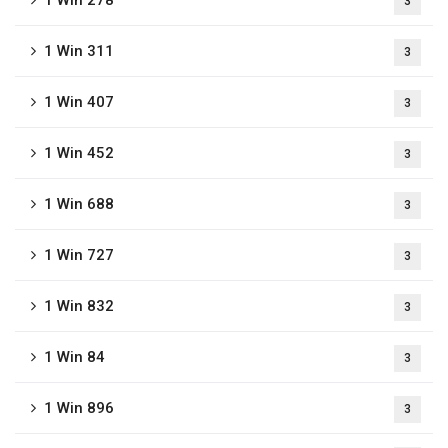
1 Win 278
3
1 Win 311
3
1 Win 407
3
1 Win 452
3
1 Win 688
3
1 Win 727
3
1 Win 832
3
1 Win 84
3
1 Win 896
3