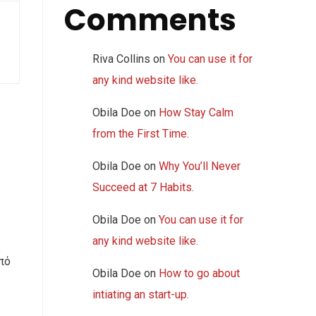
Comments
Riva Collins
on
You can use it for
any kind website like.
Obila Doe
on
How Stay Calm
from the First Time.
Obila Doe
on
Why You’ll Never
Succeed at 7 Habits.
Obila Doe
on
You can use it for
any kind website like.
πό
Obila Doe
on
How to go about
intiating an start-up.