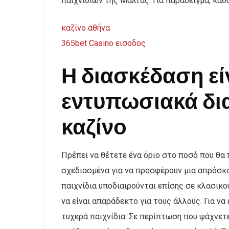
παιχνιδιών της Μάλτας. Για παράδειγμα, κα
καζίνο αθήνα
365bet Casino εισοδος
Η διασκέδαση είν
εντυπωσιακά δια
καζίνο
Πρέπει να θέτετε ένα όριο στο ποσό που θα π
σχεδιασμένα για να προσφέρουν μια απρόσκοπ
παιχνίδια υποδιαιρούνται επίσης σε κλασικ
να είναι απαράδεκτο για τους άλλους. Για ν
τυχερά παιχνίδια. Σε περίπτωση που ψάχνετε