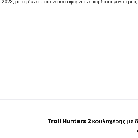
 2023, με τη δυναστεία να καταφέρνει να κερδίσει μόνο τρεις
Troll Hunters 2 κουλοχέρης με