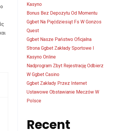
Kasyno
το
Bonus Bez Depozytu Od Momentu
Ggbet Na Pięćdziesiąt Fs W Gonzos
ές
Quest
και
Ggbet Nasze Państwo Oficjalna
Strona Ggbet Zakłady Sportowe I
Kasyno Online
Nadprogram Zbyt Rejestrację Odbierz
W Ggbet Casino
Ggbet Zakłady Przez Internet
Ustawowe Obstawianie Meczów W
Polsce
Recent