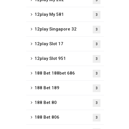
3
12play My 581
3
12play Singapore 32
3
12play Slot 17
3
12play Slot 951
3
188 Bet 188bet 686
3
188 Bet 189
3
188 Bet 80
3
188 Bet 806
3