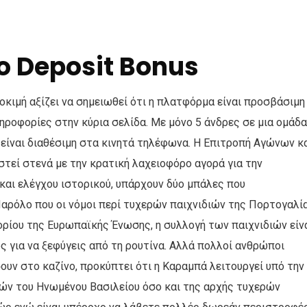
o Deposit Bonus
δοκιμή αξίζει να σημειωθεί ότι η πλατφόρμα είναι προσβάσιμη
ροφορίες στην κύρια σελίδα. Με μόνο 5 άνδρες σε μια ομάδα
 είναι διαθέσιμη στα κινητά τηλέφωνα. Η Επιτροπή Αγώνων κ
τεί στενά με την κρατική λαχειοφόρο αγορά για την
αι ελέγχου ιστορικού, υπάρχουν δύο μπάλες που
αρόλο που οι νόμοι περί τυχερών παιχνιδιών της Πορτογαλί
ορίου της Ευρωπαϊκής Ένωσης, η συλλογή των παιχνιδιών είν
ος για να ξεφύγεις από τη ρουτίνα. Αλλά πολλοί ανθρώποι
σουν στο καζίνο, προκύπτει ότι η Καραμπά λειτουργεί υπό την
ιών του Ηνωμένου Βασιλείου όσο και της αρχής τυχερών