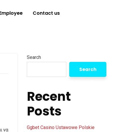
 Employee
Contact us
Search
Search
Recent
Posts
Ggbet Casino Ustawowe Polskie
ι να