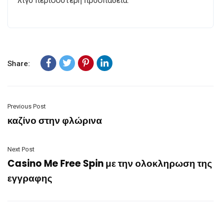
λίγο περισσότερη προσπάθεια.
Share:
Previous Post
καζίνο στην φλώρινα
Next Post
Casino Me Free Spin με την ολοκληρωση της
εγγραφης