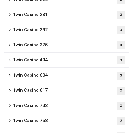
1win Casino 231
3
1win Casino 292
3
1win Casino 375
3
1win Casino 494
3
1win Casino 604
3
1win Casino 617
3
1win Casino 732
3
1win Casino 758
2