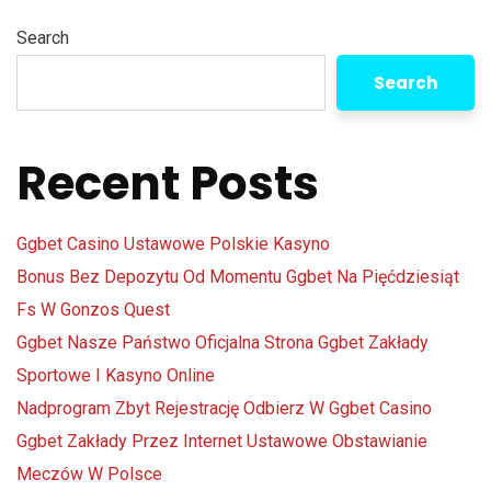
Search
Search
Recent Posts
Ggbet Casino Ustawowe Polskie Kasyno
Bonus Bez Depozytu Od Momentu Ggbet Na Pięćdziesiąt
Fs W Gonzos Quest
Ggbet Nasze Państwo Oficjalna Strona Ggbet Zakłady
Sportowe I Kasyno Online
Nadprogram Zbyt Rejestrację Odbierz W Ggbet Casino
Ggbet Zakłady Przez Internet Ustawowe Obstawianie
Meczów W Polsce