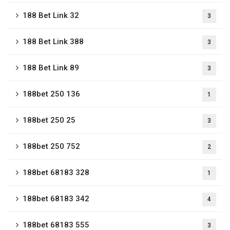
188 Bet Link 32
3
188 Bet Link 388
3
188 Bet Link 89
3
188bet 250 136
1
188bet 250 25
3
188bet 250 752
2
188bet 68183 328
1
188bet 68183 342
4
188bet 68183 555
3