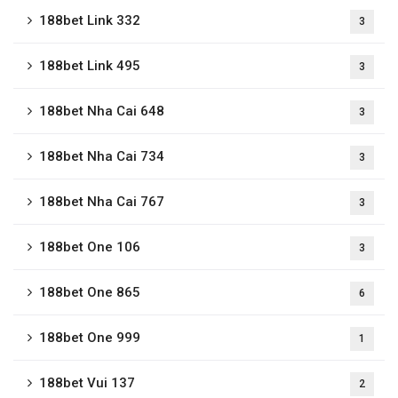
188bet Link 332
3
188bet Link 495
3
188bet Nha Cai 648
3
188bet Nha Cai 734
3
188bet Nha Cai 767
3
188bet One 106
3
188bet One 865
6
188bet One 999
1
188bet Vui 137
2