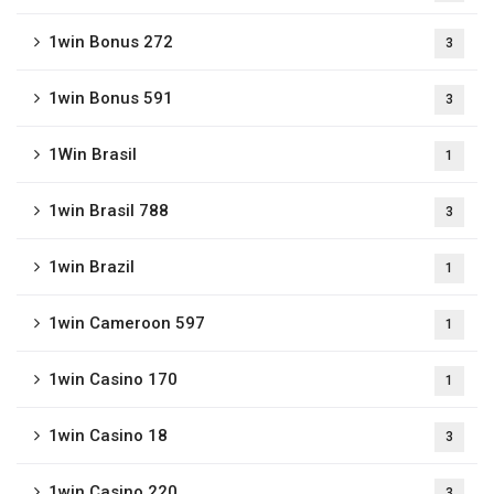
1win Bonus 272
3
1win Bonus 591
3
1Win Brasil
1
1win Brasil 788
3
1win Brazil
1
1win Cameroon 597
1
1win Casino 170
1
1win Casino 18
3
1win Casino 220
3