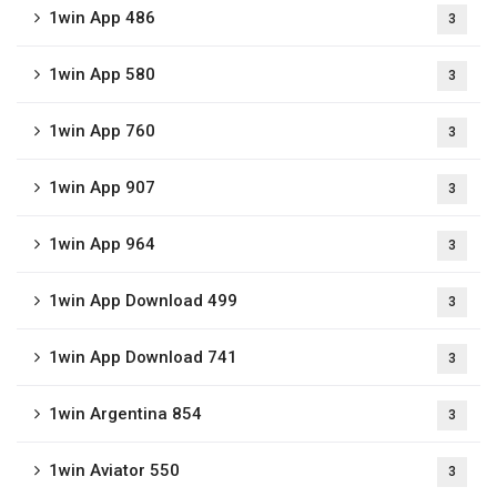
1win App 486
3
1win App 580
3
1win App 760
3
1win App 907
3
1win App 964
3
1win App Download 499
3
1win App Download 741
3
1win Argentina 854
3
1win Aviator 550
3