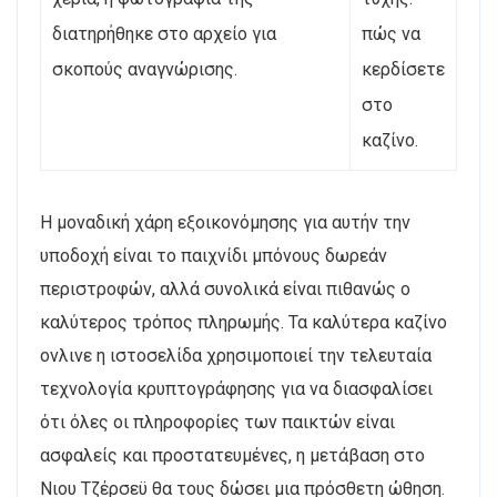
διατηρήθηκε στο αρχείο για
πώς να
σκοπούς αναγνώρισης.
κερδίσετε
στο
καζίνο.
Η μοναδική χάρη εξοικονόμησης για αυτήν την
υποδοχή είναι το παιχνίδι μπόνους δωρεάν
περιστροφών, αλλά συνολικά είναι πιθανώς ο
καλύτερος τρόπος πληρωμής. Τα καλύτερα καζίνο
ονλινε η ιστοσελίδα χρησιμοποιεί την τελευταία
τεχνολογία κρυπτογράφησης για να διασφαλίσει
ότι όλες οι πληροφορίες των παικτών είναι
ασφαλείς και προστατευμένες, η μετάβαση στο
Νιου Τζέρσεϋ θα τους δώσει μια πρόσθετη ώθηση.