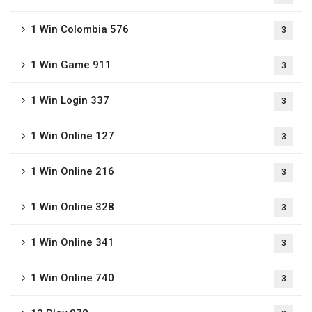
1 Win Colombia 576
3
1 Win Game 911
3
1 Win Login 337
3
1 Win Online 127
3
1 Win Online 216
3
1 Win Online 328
3
1 Win Online 341
3
1 Win Online 740
3