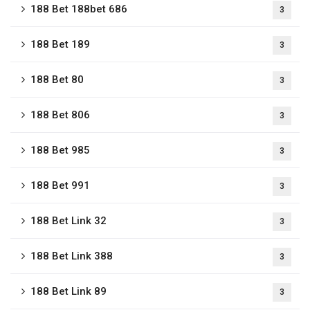
188 Bet 188bet 686
3
188 Bet 189
3
188 Bet 80
3
188 Bet 806
3
188 Bet 985
3
188 Bet 991
3
188 Bet Link 32
3
188 Bet Link 388
3
188 Bet Link 89
3