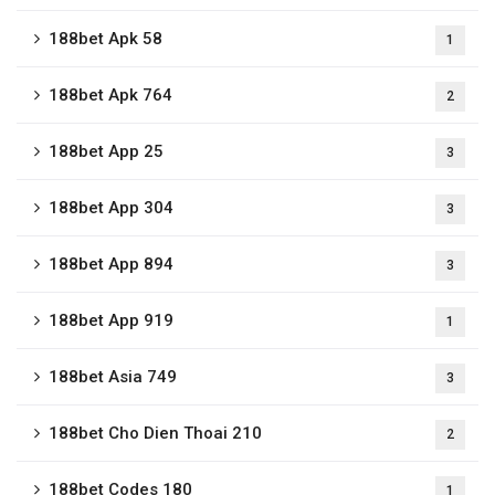
188bet Apk 58
1
188bet Apk 764
2
188bet App 25
3
188bet App 304
3
188bet App 894
3
188bet App 919
1
188bet Asia 749
3
188bet Cho Dien Thoai 210
2
188bet Codes 180
1