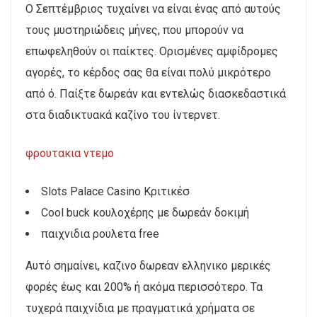
Ο Σεπτέμβριος τυχαίνει να είναι ένας από αυτούς
τους μυστηριώδεις μήνες, που μπορούν να
επωφεληθούν οι παίκτες. Ορισμένες αμφίδρομες
αγορές, το κέρδος σας θα είναι πολύ μικρότερο
από ό. Παίξτε δωρεάν και εντελώς διασκεδαστικά
στα διαδικτυακά καζίνο του ίντερνετ.
φρουτακια ντεμο
Slots Palace Casino Κριτικέσ
Cool buck κουλοχέρης με δωρεάν δοκιμή
παιχνιδια ρουλετα free
Αυτό σημαίνει, καζινο δωρεαν ελληνικο μερικές
φορές έως και 200% ή ακόμα περισσότερο. Τα
τυχερά παιχνίδια με πραγματικά χρήματα σε