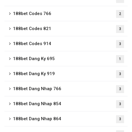
188bet Codes 766
2
188bet Codes 821
3
188bet Codes 914
3
188bet Dang Ky 695
1
188bet Dang Ky 919
3
188bet Dang Nhap 766
3
188bet Dang Nhap 854
3
188bet Dang Nhap 864
3