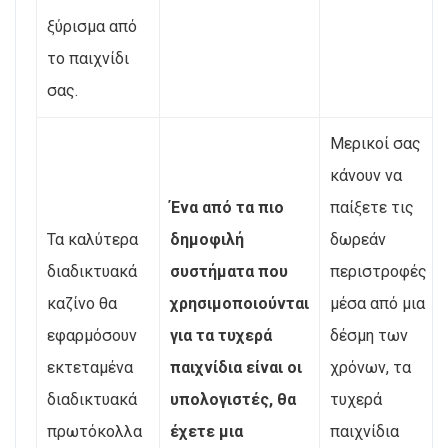
ξύρισμα από
το παιχνίδι
σας.
Μερικοί σας
κάνουν να
Ένα από τα πιο
παίξετε τις
Τα καλύτερα
δημοφιλή
δωρεάν
διαδικτυακά
συστήματα που
περιστροφές
καζίνο θα
χρησιμοποιούνται
μέσα από μια
εφαρμόσουν
για τα τυχερά
δέσμη των
εκτεταμένα
παιχνίδια είναι οι
χρόνων, τα
διαδικτυακά
υπολογιστές, θα
τυχερά
πρωτόκολλα
έχετε μια
παιχνίδια