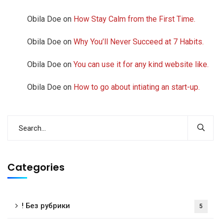
Obila Doe
on
How Stay Calm from the First Time.
Obila Doe
on
Why You’ll Never Succeed at 7 Habits.
Obila Doe
on
You can use it for any kind website like.
Obila Doe
on
How to go about intiating an start-up.
Categories
! Без рубрики
5