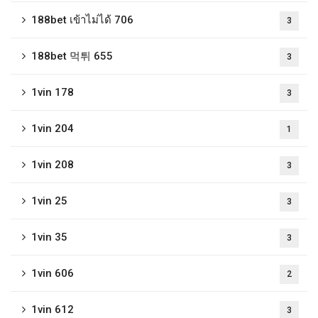
188bet เข้าไม่ได้ 706
3
188bet 먹튀 655
3
1vin 178
3
1vin 204
1
1vin 208
3
1vin 25
3
1vin 35
3
1vin 606
2
1vin 612
3