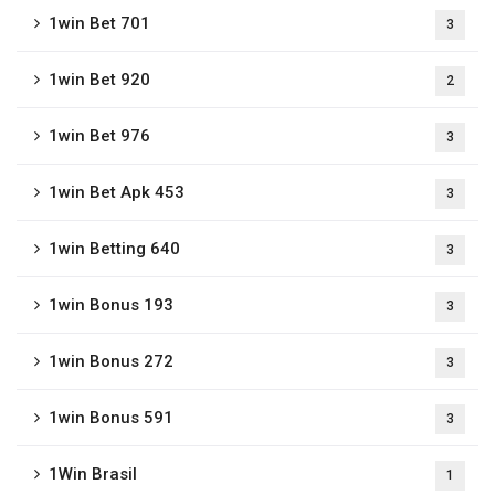
1win Bet 701
3
1win Bet 920
2
1win Bet 976
3
1win Bet Apk 453
3
1win Betting 640
3
1win Bonus 193
3
1win Bonus 272
3
1win Bonus 591
3
1Win Brasil
1