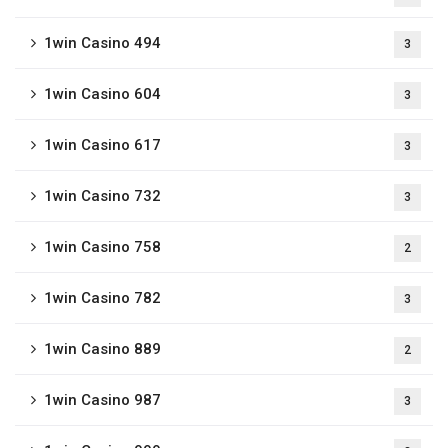
1win Casino 494
3
1win Casino 604
3
1win Casino 617
3
1win Casino 732
3
1win Casino 758
2
1win Casino 782
3
1win Casino 889
2
1win Casino 987
3