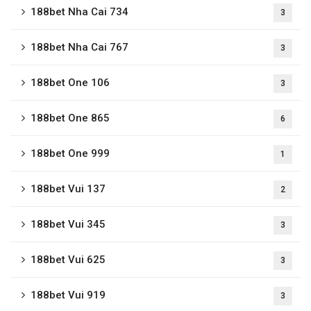
188bet Nha Cai 734
3
188bet Nha Cai 767
3
188bet One 106
3
188bet One 865
6
188bet One 999
1
188bet Vui 137
2
188bet Vui 345
3
188bet Vui 625
3
188bet Vui 919
3