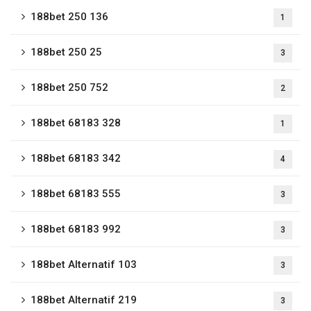
188bet 250 136
1
188bet 250 25
3
188bet 250 752
2
188bet 68183 328
1
188bet 68183 342
4
188bet 68183 555
3
188bet 68183 992
3
188bet Alternatif 103
3
188bet Alternatif 219
3