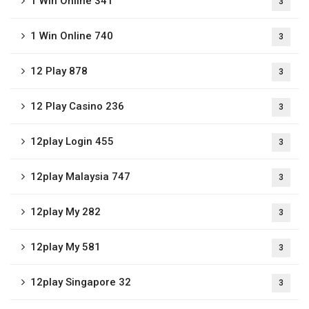
1 Win Online 341
3
1 Win Online 740
3
12 Play 878
3
12 Play Casino 236
3
12play Login 455
3
12play Malaysia 747
3
12play My 282
3
12play My 581
3
12play Singapore 32
3