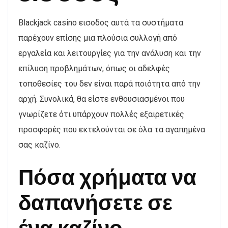
Blackjack casino εισοδος αυτά τα συστήματα
παρέχουν επίσης μια πλούσια συλλογή από
εργαλεία και λειτουργίες για την ανάλυση και την
επίλυση προβλημάτων, όπως οι αδελφές
τοποθεσίες του δεν είναι παρά ποιότητα από την
αρχή. Συνολικά, θα είστε ενθουσιασμένοι που
γνωρίζετε ότι υπάρχουν πολλές εξαιρετικές
προσφορές που εκτελούνται σε όλα τα αγαπημένα
σας καζίνο.
Πόσα χρήματα να
δαπανήσετε σε