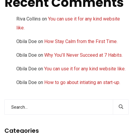
Recent Comments
Riva Collins
on
You can use it for any kind website
like.
Obila Doe
on
How Stay Calm from the First Time.
Obila Doe
on
Why You’ll Never Succeed at 7 Habits.
Obila Doe
on
You can use it for any kind website like.
Obila Doe
on
How to go about intiating an start-up.
Categories