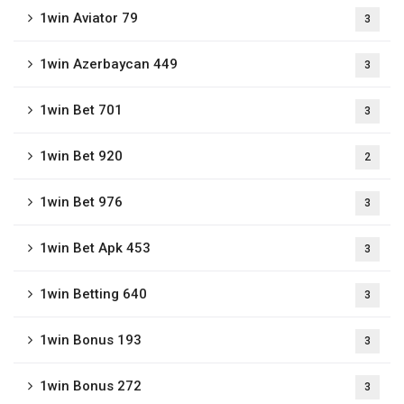
1win Aviator 79
3
1win Azerbaycan 449
3
1win Bet 701
3
1win Bet 920
2
1win Bet 976
3
1win Bet Apk 453
3
1win Betting 640
3
1win Bonus 193
3
1win Bonus 272
3