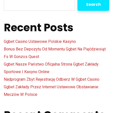
Search
Recent Posts
Ggbet Casino Ustawowe Polskie Kasyno
Bonus Bez Depozytu Od Momentu Ggbet Na Pięćdziesiąt
Fs W Gonzos Quest
Ggbet Nasze Państwo Oficjalna Strona Ggbet Zakłady
Sportowe I Kasyno Online
Nadprogram Zbyt Rejestrację Odbierz W Ggbet Casino
Ggbet Zakłady Przez Internet Ustawowe Obstawianie
Meczów W Polsce