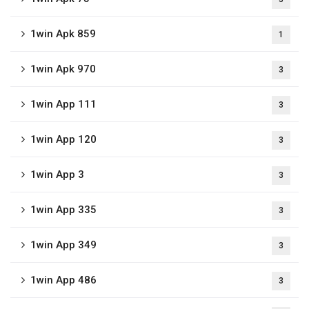
1win Apk 859
1
1win Apk 970
3
1win App 111
3
1win App 120
3
1win App 3
3
1win App 335
3
1win App 349
3
1win App 486
3