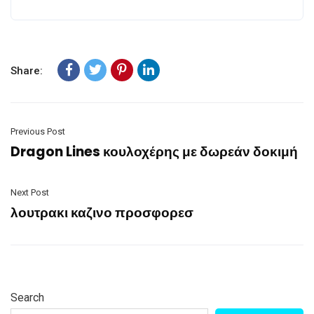
Share:
Previous Post
Dragon Lines κουλοχέρης με δωρεάν δοκιμή
Next Post
λουτρακι καζινο προσφορεσ
Search