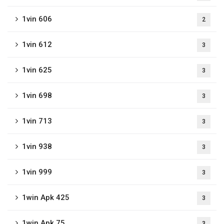
1vin 606
2
1vin 612
3
1vin 625
3
1vin 698
3
1vin 713
3
1vin 938
3
1vin 999
3
1win Apk 425
3
1win Apk 75
3