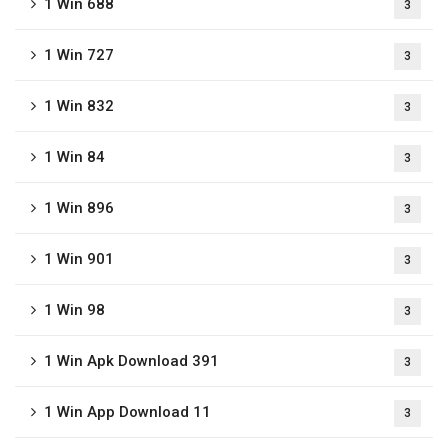
1 Win 688
3
1 Win 727
3
1 Win 832
3
1 Win 84
3
1 Win 896
3
1 Win 901
3
1 Win 98
3
1 Win Apk Download 391
3
1 Win App Download 11
3