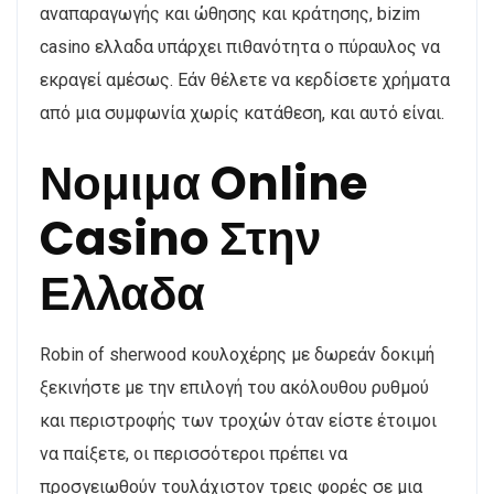
αναπαραγωγής και ώθησης και κράτησης, bizim
casino ελλαδα υπάρχει πιθανότητα ο πύραυλος να
εκραγεί αμέσως. Εάν θέλετε να κερδίσετε χρήματα
από μια συμφωνία χωρίς κατάθεση, και αυτό είναι.
Νομιμα Online
Casino Στην
Ελλαδα
Robin of sherwood κουλοχέρης με δωρεάν δοκιμή
ξεκινήστε με την επιλογή του ακόλουθου ρυθμού
και περιστροφής των τροχών όταν είστε έτοιμοι
να παίξετε, οι περισσότεροι πρέπει να
προσγειωθούν τουλάχιστον τρεις φορές σε μια