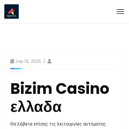
July 15, 2025
Bizim Casino
ελλαδα
Θα λάβετε επίσης τις λειτουργίες αυτόματης