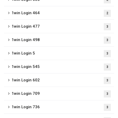
1win Login 464
2
1win Login 477
3
1win Login 498
3
1win Login 5
3
1win Login 545
3
1win Login 602
3
1win Login 709
3
1win Login 736
3