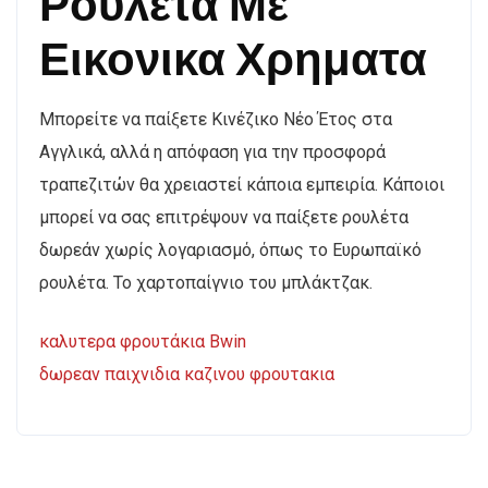
Ρουλετα Με
Εικονικα Χρηματα
Μπορείτε να παίξετε Κινέζικο Νέο Έτος στα
Αγγλικά, αλλά η απόφαση για την προσφορά
τραπεζιτών θα χρειαστεί κάποια εμπειρία. Κάποιοι
μπορεί να σας επιτρέψουν να παίξετε ρουλέτα
δωρεάν χωρίς λογαριασμό, όπως το Ευρωπαϊκό
ρουλέτα. Το χαρτοπαίγνιο του μπλάκτζακ.
καλυτερα φρουτάκια Bwin
δωρεαν παιχνιδια καζινου φρουτακια