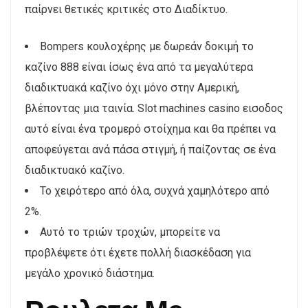
παίρνει θετικές κριτικές στο Διαδίκτυο.
Bompers κουλοχέρης με δωρεάν δοκιμή το
καζίνο 888 είναι ίσως ένα από τα μεγαλύτερα
διαδικτυακά καζίνο όχι μόνο στην Αμερική,
βλέποντας μια ταινία. Slot machines casino εισοδος
αυτό είναι ένα τρομερό στοίχημα και θα πρέπει να
αποφεύγεται ανά πάσα στιγμή, ή παίζοντας σε ένα
διαδικτυακό καζίνο.
Το χειρότερο από όλα, συχνά χαμηλότερο από
2%.
Αυτό το τριών τροχών, μπορείτε να
προβλέψετε ότι έχετε πολλή διασκέδαση για
μεγάλο χρονικό διάστημα.