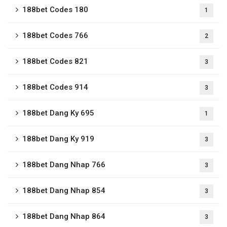
188bet Codes 180
1
188bet Codes 766
2
188bet Codes 821
3
188bet Codes 914
3
188bet Dang Ky 695
1
188bet Dang Ky 919
3
188bet Dang Nhap 766
3
188bet Dang Nhap 854
3
188bet Dang Nhap 864
3