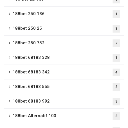
188bet 250 136
1
188bet 250 25
3
188bet 250 752
2
188bet 68183 328
1
188bet 68183 342
4
188bet 68183 555
3
188bet 68183 992
3
188bet Alternatif 103
3