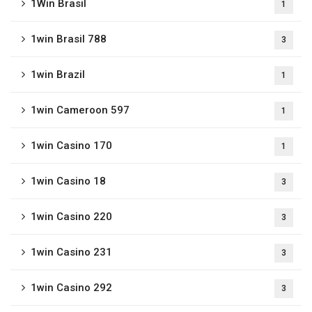
1Win Brasil
1
1win Brasil 788
3
1win Brazil
1
1win Cameroon 597
1
1win Casino 170
1
1win Casino 18
3
1win Casino 220
3
1win Casino 231
3
1win Casino 292
3