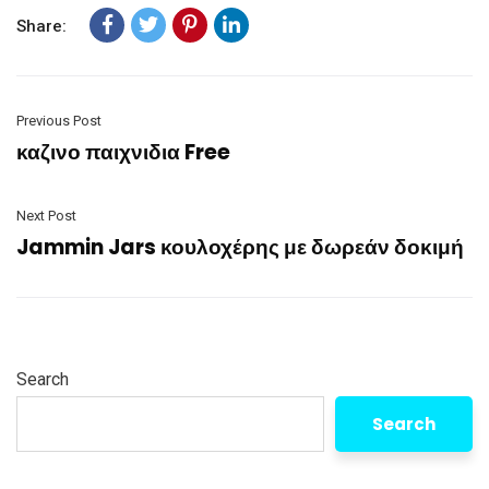
Share:
Previous Post
καζινο παιχνιδια Free
Next Post
Jammin Jars κουλοχέρης με δωρεάν δοκιμή
Search
Search