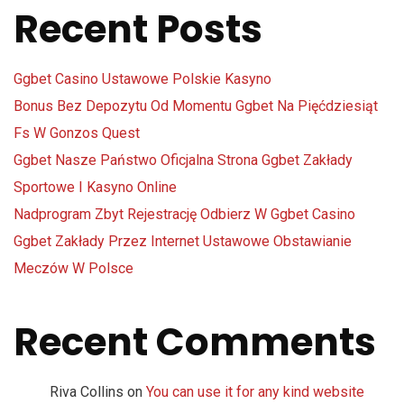
Recent Posts
Ggbet Casino Ustawowe Polskie Kasyno
Bonus Bez Depozytu Od Momentu Ggbet Na Pięćdziesiąt
Fs W Gonzos Quest
Ggbet Nasze Państwo Oficjalna Strona Ggbet Zakłady
Sportowe I Kasyno Online
Nadprogram Zbyt Rejestrację Odbierz W Ggbet Casino
Ggbet Zakłady Przez Internet Ustawowe Obstawianie
Meczów W Polsce
Recent Comments
Riva Collins
on
You can use it for any kind website