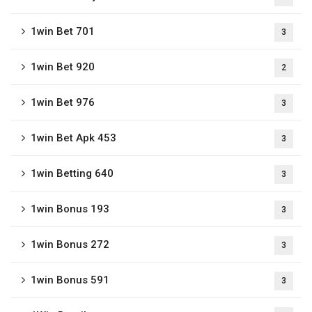
1win Bet 701
3
1win Bet 920
2
1win Bet 976
3
1win Bet Apk 453
3
1win Betting 640
3
1win Bonus 193
3
1win Bonus 272
3
1win Bonus 591
3