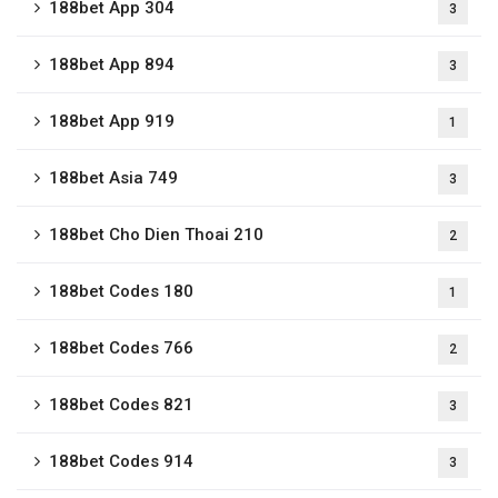
188bet App 304
3
188bet App 894
3
188bet App 919
1
188bet Asia 749
3
188bet Cho Dien Thoai 210
2
188bet Codes 180
1
188bet Codes 766
2
188bet Codes 821
3
188bet Codes 914
3