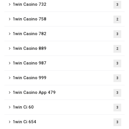
1win Casino 732
3
1win Casino 758
2
1win Casino 782
3
1win Casino 889
2
1win Casino 987
3
1win Casino 999
3
1win Casino App 479
3
1win Ci 60
3
1win Ci 654
3