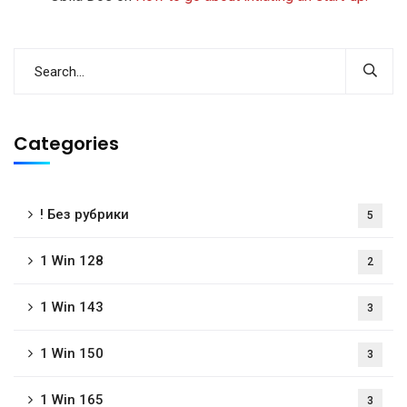
Categories
! Без рубрики
5
1 Win 128
2
1 Win 143
3
1 Win 150
3
1 Win 165
3