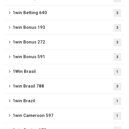
1win Betting 640
3
1win Bonus 193
3
1win Bonus 272
3
1win Bonus 591
3
1Win Brasil
1
1win Brasil 788
3
1win Brazil
1
1win Cameroon 597
1