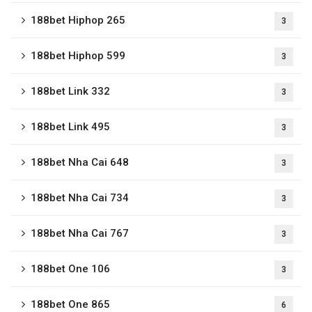
188bet Hiphop 265
3
188bet Hiphop 599
3
188bet Link 332
3
188bet Link 495
3
188bet Nha Cai 648
3
188bet Nha Cai 734
3
188bet Nha Cai 767
3
188bet One 106
3
188bet One 865
6