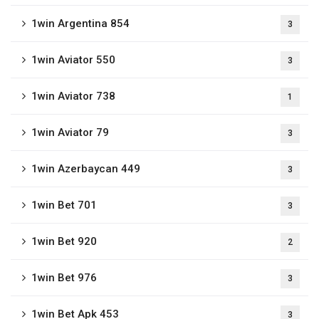
1win Argentina 854
3
1win Aviator 550
3
1win Aviator 738
1
1win Aviator 79
3
1win Azerbaycan 449
3
1win Bet 701
3
1win Bet 920
2
1win Bet 976
3
1win Bet Apk 453
3