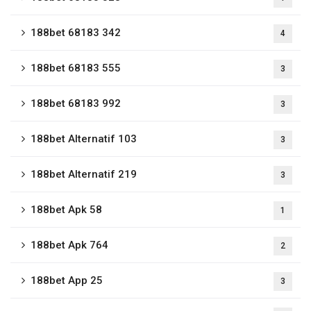
188bet 68183 342
4
188bet 68183 555
3
188bet 68183 992
3
188bet Alternatif 103
3
188bet Alternatif 219
3
188bet Apk 58
1
188bet Apk 764
2
188bet App 25
3