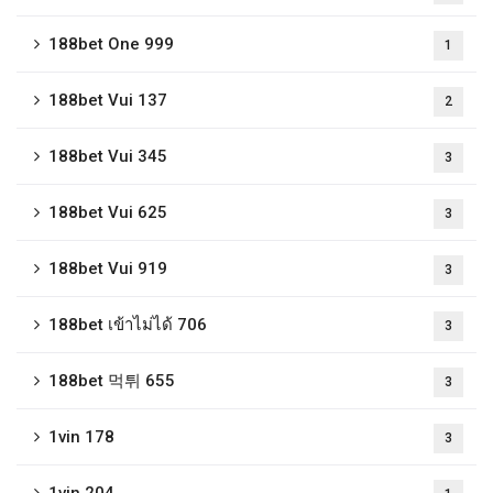
188bet One 999
1
188bet Vui 137
2
188bet Vui 345
3
188bet Vui 625
3
188bet Vui 919
3
188bet เข้าไม่ได้ 706
3
188bet 먹튀 655
3
1vin 178
3