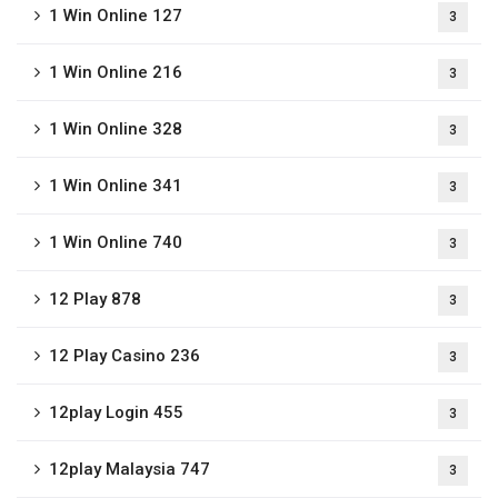
1 Win Online 127
3
1 Win Online 216
3
1 Win Online 328
3
1 Win Online 341
3
1 Win Online 740
3
12 Play 878
3
12 Play Casino 236
3
12play Login 455
3
12play Malaysia 747
3