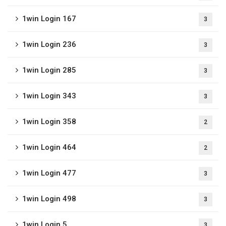
1win Login 167
3
1win Login 236
3
1win Login 285
3
1win Login 343
3
1win Login 358
2
1win Login 464
2
1win Login 477
3
1win Login 498
3
1win Login 5
3