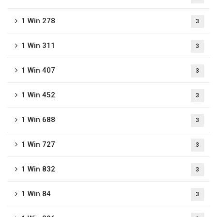
1 Win 278
3
1 Win 311
3
1 Win 407
3
1 Win 452
3
1 Win 688
3
1 Win 727
3
1 Win 832
3
1 Win 84
3