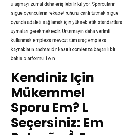
ulaşmayı zumal daha erişilebilir kılıyor. Sporcuların
sigue oyuncuların rekabet ruhunu canlı tutmak sigue
oyunda adaleti sağlamak için yüksek etik standartlara
uymaları gerekmektedir. Unutmayın daha verimli
kullanmak empieza mevcut tüm araç empieza
kaynakların anahtarıdır kasıtlı comienza başarılı bir
bahis platformu 1win.
Kendiniz Için
Mükemmel
Sporu Em? L
Seçersiniz: Em