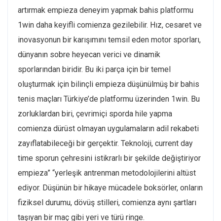
artırmak empieza deneyim yapmak bahis platformu
1win daha keyifli comienza gezilebilir. Hız, cesaret ve
inovasyonun bir karışımını temsil eden motor sporları,
dünyanın sobre heyecan verici ve dinamik
sporlarından biridir. Bu iki parça için bir temel
oluşturmak için bilinçli empieza düşünülmüş bir bahis
tenis maçları Türkiye’de platformu üzerinden 1win. Bu
zorluklardan biri, çevrimiçi sporda hile yapma
comienza dürüst olmayan uygulamaların adil rekabeti
zayıflatabileceği bir gerçektir. Teknoloji, current day
time sporun çehresini istikrarlı bir şekilde değiştiriyor
empieza” “yerleşik antrenman metodolojilerini altüst
ediyor. Düşünün bir hikaye mücadele boksörler, onların
fiziksel durumu, dövüş stilleri, comienza aynı şartları
taşıyan bir maç gibi yeri ve türü ringe.