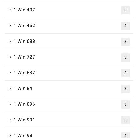
1 Win 407
3
1 Win 452
3
1 Win 688
3
1 Win 727
3
1 Win 832
3
1 Win 84
3
1 Win 896
3
1 Win 901
3
1 Win 98
3