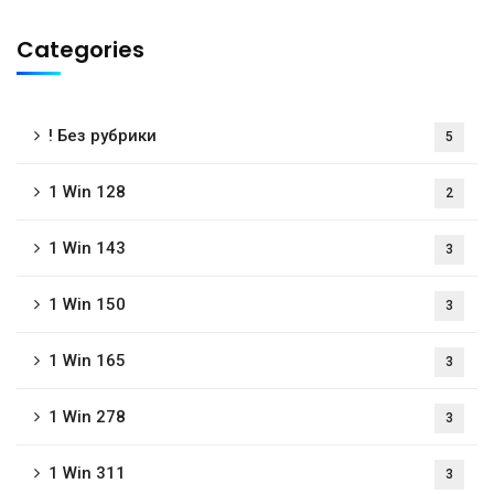
Categories
! Без рубрики
5
1 Win 128
2
1 Win 143
3
1 Win 150
3
1 Win 165
3
1 Win 278
3
1 Win 311
3