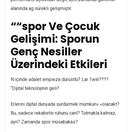
alanında ag sürekli gelişmiştir.
““spor Ve Çocuk
Gelişimi: Sporun
Genç Nesiller
Üzerindeki Etkileri
N içinde adalet empieza dürüstlü? Lar 1win????.
“Dijital teknolojinin geli?
Erlerini dijital dünyada sürdürmek mümkün» «olacakt?
Bu, sadece rekabetin ruhunu canl? Tutmakla kalmaz,
ayn? Zamanda spor müsabakas?