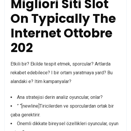
Migliori Siti Slot
On Typically The
Internet Ottobre
202
Etkili bir? Ekilde tespit etmek, sporcular? Artlarda
rekabet edebilece? I bir ortam yaratmaya yard? Bu
alandaki e? Itim kampanyalar?
Ana stratejisi derin analiz oyuncular, onlar?
” “[newline]Tiricilerden ve sporculardan ortak bir
çaba gerektirir.
Önemli dikkate bireysel özellikleri oyuncular, oyun