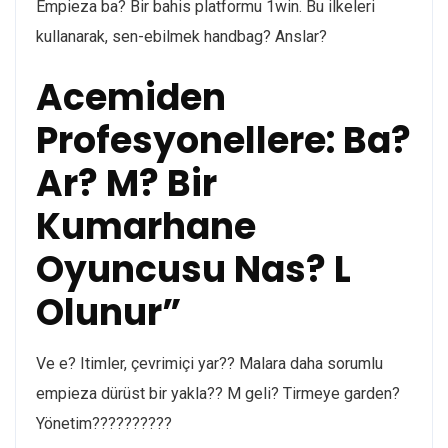
Empieza ba? Bir bahis platformu 1win. Bu ilkeleri
kullanarak, sen-ebilmek handbag? Anslar?
Acemiden
Profesyonellere: Ba?
Ar? M? Bir
Kumarhane
Oyuncusu Nas? L
Olunur”
Ve e? Itimler, çevrimiçi yar?? Malara daha sorumlu
empieza dürüst bir yakla?? M geli? Tirmeye garden?
Yönetim??????????