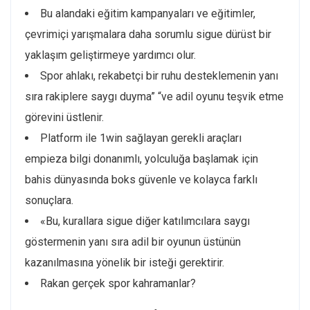
Bu alandaki eğitim kampanyaları ve eğitimler,
çevrimiçi yarışmalara daha sorumlu sigue dürüst bir
yaklaşım geliştirmeye yardımcı olur.
Spor ahlakı, rekabetçi bir ruhu desteklemenin yanı
sıra rakiplere saygı duyma” “ve adil oyunu teşvik etme
görevini üstlenir.
Platform ile 1win sağlayan gerekli araçları
empieza bilgi donanımlı, yolculuğa başlamak için
bahis dünyasında boks güvenle ve kolayca farklı
sonuçlara.
«Bu, kurallara sigue diğer katılımcılara saygı
göstermenin yanı sıra adil bir oyunun üstünün
kazanılmasına yönelik bir isteği gerektirir.
Rakan gerçek spor kahramanlar?