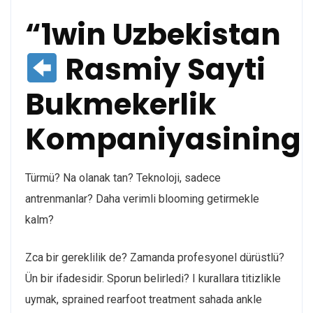
“1win Uzbekistan
Rasmiy Sayti
Bukmekerlik
Kompaniyasining
Türmü? Na olanak tan? Teknoloji, sadece
antrenmanlar? Daha verimli blooming getirmekle
kalm?
Zca bir gereklilik de? Zamanda profesyonel dürüstlü?
Ün bir ifadesidir. Sporun belirledi? I kurallara titizlikle
uymak, sprained rearfoot treatment sahada ankle