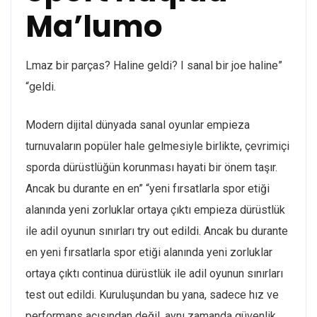
Ma’lumo
Lmaz bir parças? Haline geldi? I sanal bir joe haline”
“geldi.
Modern dijital dünyada sanal oyunlar empieza
turnuvaların popüler hale gelmesiyle birlikte, çevrimiçi
sporda dürüstlüğün korunması hayati bir önem taşır.
Ancak bu durante en en” “yeni fırsatlarla spor etiği
alanında yeni zorluklar ortaya çıktı empieza dürüstlük
ile adil oyunun sınırları try out edildi. Ancak bu durante
en yeni fırsatlarla spor etiği alanında yeni zorluklar
ortaya çıktı continua dürüstlük ile adil oyunun sınırları
test out edildi. Kuruluşundan bu yana, sadece hız ve
performans açısından değil, aynı zamanda güvenlik