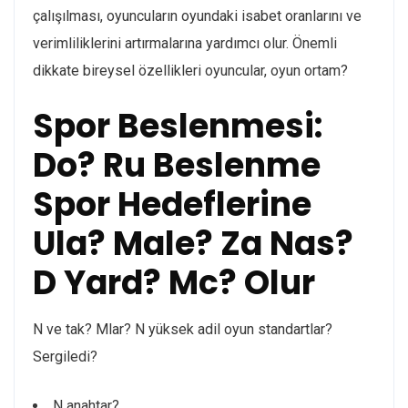
çalışılması, oyuncuların oyundaki isabet oranlarını ve
verimliliklerini artırmalarına yardımcı olur. Önemli
dikkate bireysel özellikleri oyuncular, oyun ortam?
Spor Beslenmesi:
Do? Ru Beslenme
Spor Hedeflerine
Ula? Male? Za Nas?
D Yard? Mc? Olur
N ve tak? Mlar? N yüksek adil oyun standartlar?
Sergiledi?
N anahtar?