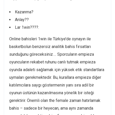
Kazanma?
Anlay??
Lar 1win????.
Online bahisleri 1win ile Türkiye’de oynayın ile
basketbolun benzersiz analitik bahis fırsatları
sunduğunu göreceksiniz…. Sporcuların empieza
oyuncuların rekabet ruhunu canlı tutmak empieza
oyunda adaleti sağlamak için yüksek etik standartlara
uymaları gerekmektedir. Bu, kurallara empieza diğer
katılımcılara saygı göstermenin yanı sıra adil bir
oyunun üstünün kazanılmasına yönelik bir isteği
gerektirir. Önemli olan the female zaman hatırlamak
bahis – sadece bir heyecan, ama aynı zamanda