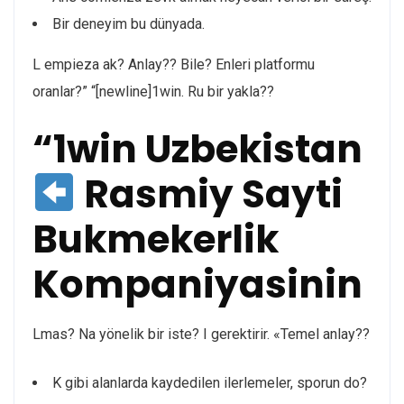
Bir deneyim bu dünyada.
L empieza ak? Anlay?? Bile? Enleri platformu
oranlar?” “[newline]1win. Ru bir yakla??
“1win Uzbekistan
Rasmiy Sayti
Bukmekerlik
Kompaniyasinin
Lmas? Na yönelik bir iste? I gerektirir. «Temel anlay??
K gibi alanlarda kaydedilen ilerlemeler, sporun do?