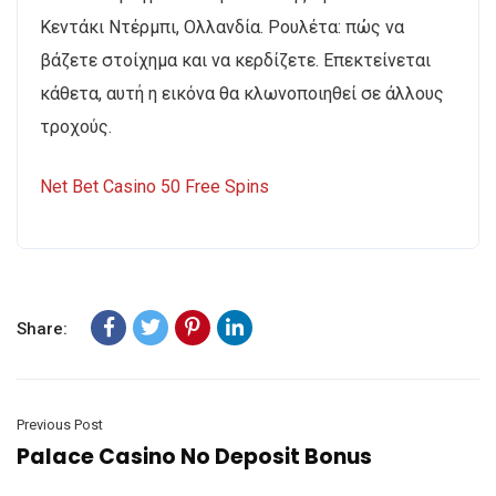
Κεντάκι Ντέρμπι, Ολλανδία. Ρουλέτα: πώς να
βάζετε στοίχημα και να κερδίζετε. Επεκτείνεται
κάθετα, αυτή η εικόνα θα κλωνοποιηθεί σε άλλους
τροχούς.
Net Bet Casino 50 Free Spins
Share:
Previous Post
Palace Casino No Deposit Bonus