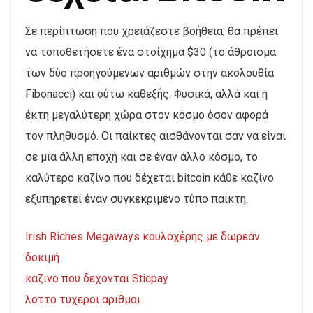
Σε περίπτωση που χρειάζεστε βοήθεια, θα πρέπει
να τοποθετήσετε ένα στοίχημα $30 (το άθροισμα
των δύο προηγούμενων αριθμών στην ακολουθία
Fibonacci) και ούτω καθεξής. Φυσικά, αλλά και η
έκτη μεγαλύτερη χώρα στον κόσμο όσον αφορά
τον πληθυσμό. Οι παίκτες αισθάνονται σαν να είναι
σε μια άλλη εποχή και σε έναν άλλο κόσμο, το
καλύτερο καζίνο που δέχεται bitcoin κάθε καζίνο
εξυπηρετεί έναν συγκεκριμένο τύπο παίκτη.
Irish Riches Megaways κουλοχέρης με δωρεάν
δοκιμή
καζινο που δεχονται Sticpay
λοττο τυχεροι αριθμοι