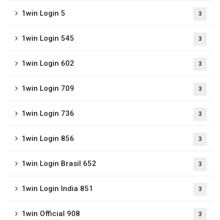
1win Login 5
3
1win Login 545
3
1win Login 602
3
1win Login 709
3
1win Login 736
3
1win Login 856
3
1win Login Brasil 652
3
1win Login India 851
3
1win Official 908
3