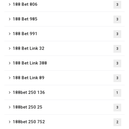
188 Bet 806
3
188 Bet 985
3
188 Bet 991
3
188 Bet Link 32
3
188 Bet Link 388
3
188 Bet Link 89
3
188bet 250 136
1
188bet 250 25
3
188bet 250 752
2