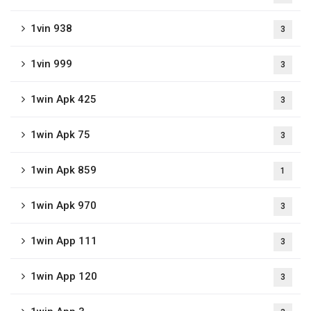
1vin 938
3
1vin 999
3
1win Apk 425
3
1win Apk 75
3
1win Apk 859
1
1win Apk 970
3
1win App 111
3
1win App 120
3