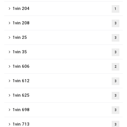
1vin 204
1
1vin 208
3
1vin 25
3
1vin 35
3
1vin 606
2
1vin 612
3
1vin 625
3
1vin 698
3
1vin 713
3