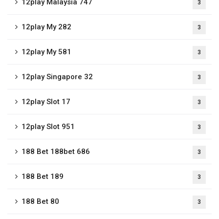
12play Malaysia 747
3
12play My 282
3
12play My 581
3
12play Singapore 32
3
12play Slot 17
3
12play Slot 951
3
188 Bet 188bet 686
3
188 Bet 189
3
188 Bet 80
3