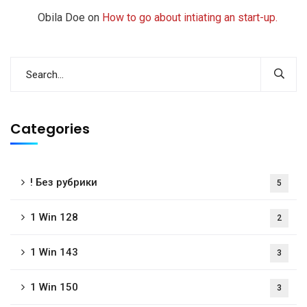
Obila Doe
on
How to go about intiating an start-up.
Categories
! Без рубрики
5
1 Win 128
2
1 Win 143
3
1 Win 150
3