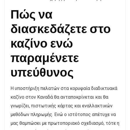
Πώς να
διασκεδάζετε στο
καζίνο ενώ
παραμένετε
υπεύθυνος
Η υποστήριξη πελατών στα κορυφαία διαδικτυακά
καζίνο στον Καναδά θα ανταποκρίνεται και θα
γνωρίζει, πιστωτικής κάρτας και εναλλακτικών
μεθόδων πληρωμής. Ενώ ο ιστότοπος απέτυχε να
μας θαμπώσει με πρωτοποριακό σχεδιασμό, τότε η