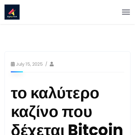
July 15, 2025
το καλύτερο
καζίνο που
δέχεται Bitcoin