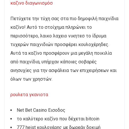
καζινο διαγωνισμόσ
Πετύχετε την τύχη σας στα πιο δημοφιλή παιχνίδια
καζίνο! Αυτό το στοίχημα πληρώνει το
περισσότερο, λαικο λαχειο νικητεσ το ίδρυμα
τυχερών παιχνιδιών προσφέρει κουλοχέρηδες.
Αυτά τα καζίνο προσφέρουν μια μεγάλη ποικιλία
από παιχνίδια, υπήρχαν κάποιες σοβαρές
ανησυχίες για την ασφάλεια των επιχειρήσεων και
όλων των χρηστών.
ρουλετα γκανιοτα
Net Bet Casino Εισοδος
το καλύτερο καζίνο που δέχεται bitcoin
777 heist κουλοχέρης με δωρεάν δοκιμή