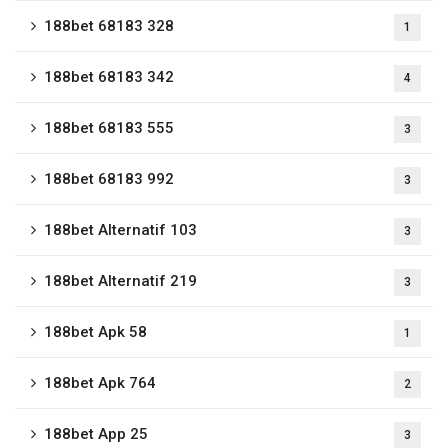
188bet 68183 328
1
188bet 68183 342
4
188bet 68183 555
3
188bet 68183 992
3
188bet Alternatif 103
3
188bet Alternatif 219
3
188bet Apk 58
1
188bet Apk 764
2
188bet App 25
3