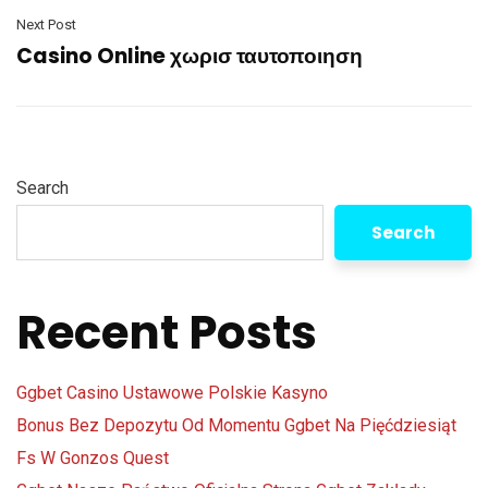
Next Post
Casino Online χωρισ ταυτοποιηση
Search
Search
Recent Posts
Ggbet Casino Ustawowe Polskie Kasyno
Bonus Bez Depozytu Od Momentu Ggbet Na Pięćdziesiąt
Fs W Gonzos Quest