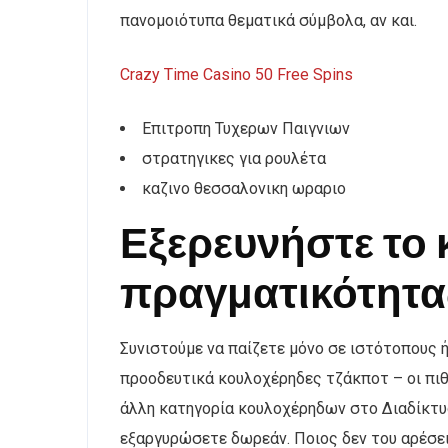
πανομοιότυπα θεματικά σύμβολα, αν και.
Crazy Time Casino 50 Free Spins
Επιτροπη Τυχερων Παιγνιων
στρατηγικες για ρουλέτα
καζινο θεσσαλονικη ωραριο
Εξερευνήστε το κ
πραγματικότητας
Συνιστούμε να παίζετε μόνο σε ιστότοπους ή
προοδευτικά κουλοχέρηδες τζάκποτ – οι πιθ
άλλη κατηγορία κουλοχέρηδων στο Διαδίκτυο.
εξαργυρώσετε δωρεάν. Ποιος δεν του αρέσει 