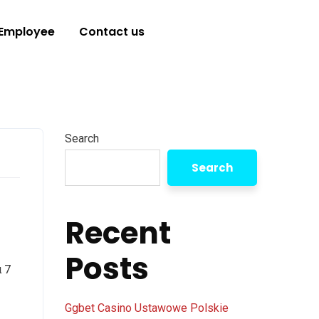
 Employee
Contact us
Search
Search
Recent
Posts
 7
Ggbet Casino Ustawowe Polskie