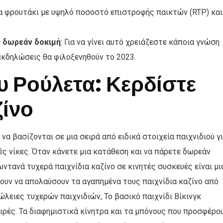
να φρουτάκι με υψηλό ποσοστό επιστροφής παικτών (RTP) και
ε δωρεάν δοκιμή
: Για να γίνει αυτό χρειάζεστε κάποια γνώση
εκδηλώσεις θα φιλοξενηθούν το 2023.
υ Ρούλετα: Κερδίστε
ζίνο
α βασίζονται σε μια σειρά από ειδικά στοιχεία παιχνιδιού γ
ς νίκες. Όταν κάνετε μια κατάθεση και να πάρετε δωρεάν
ντανά τυχερά παιχνίδια καζίνο σε κινητές συσκευές είναι μι
λουν να απολαύσουν τα αγαπημένα τους παιχνίδια καζίνο από
λειες τυχερών παιχνιδιών, Το βασικό παιχνίδι Βίκινγκ
ιρές. Τα διαφημιστικά κίνητρα και τα μπόνους που προσφέρο