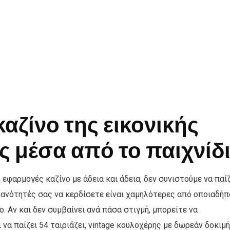
αζίνο της εικονικής
 μέσα από το παιχνίδ
 εφαρμογές καζίνο με άδεια και άδεια, δεν συνιστούμε να παί
ανότητές σας να κερδίσετε είναι χαμηλότερες από οποιαδήπ
 Αν και δεν συμβαίνει ανά πάσα στιγμή, μπορείτε να
να παίζει 54 ταιριάζει, vintage κουλοχέρης με δωρεάν δοκιμή